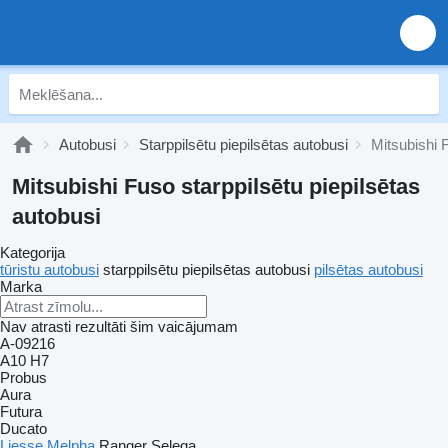
Autobusi
Starppilsētu piepilsētas autobusi
Mitsubishi F
Mitsubishi Fuso starppilsētu piepilsētas
autobusi
Kategorija
tūristu autobusi
starppilsētu piepilsētas autobusi
pilsētas autobusi
Marka
Nav atrasti rezultāti šim vaicājumam
A-09216
A10
H7
Probus
Aura
Futura
Ducato
Liesse
Melpha
Ranger
Selega