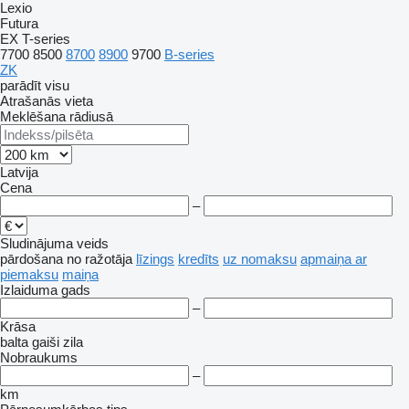
Lexio
Futura
EX
T-series
7700
8500
8700
8900
9700
B-series
ZK
parādīt visu
Atrašanās vieta
Meklēšana rādiusā
Latvija
Cena
–
Sludinājuma veids
pārdošana
no ražotāja
līzings
kredīts
uz nomaksu
apmaiņa ar
piemaksu
maiņa
Izlaiduma gads
–
Krāsa
balta
gaiši zila
Nobraukums
–
km