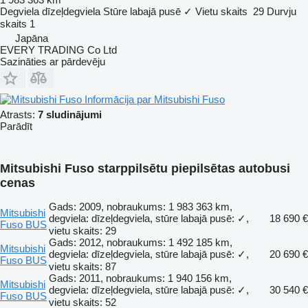
Degviela
dīzeļdegviela
Stūre labajā pusē
✓
Vietu skaits
29
Durvju
skaits
1
Japāna
EVERY TRADING Co Ltd
Sazināties ar pārdevēju
Informācija par Mitsubishi Fuso
Atrasts:
7 sludinājumi
Parādīt
Mitsubishi Fuso starppilsētu piepilsētas autobusi
cenas
Gads: 2009, nobraukums: 1 983 363 km,
Mitsubishi
degviela: dīzeļdegviela, stūre labajā pusē: ✓,
18 690 €
Fuso BUS
vietu skaits: 29
Gads: 2012, nobraukums: 1 492 185 km,
Mitsubishi
degviela: dīzeļdegviela, stūre labajā pusē: ✓,
20 690 €
Fuso BUS
vietu skaits: 87
Gads: 2011, nobraukums: 1 940 156 km,
Mitsubishi
degviela: dīzeļdegviela, stūre labajā pusē: ✓,
30 540 €
Fuso BUS
vietu skaits: 52