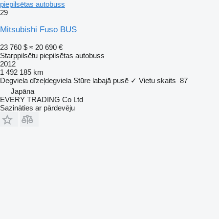
piepilsētas autobuss
29
Mitsubishi Fuso BUS
23 760 $
≈ 20 690 €
Starppilsētu piepilsētas autobuss
2012
1 492 185 km
Degviela
dīzeļdegviela
Stūre labajā pusē
✓
Vietu skaits
87
Japāna
EVERY TRADING Co Ltd
Sazināties ar pārdevēju