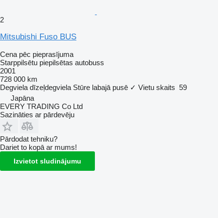
2
Mitsubishi Fuso BUS
Cena pēc pieprasījuma
Starppilsētu piepilsētas autobuss
2001
728 000 km
Degviela
dīzeļdegviela
Stūre labajā pusē
✓
Vietu skaits
59
Japāna
EVERY TRADING Co Ltd
Sazināties ar pārdevēju
Pārdodat tehniku?
Dariet to kopā ar mums!
Izvietot sludinājumu