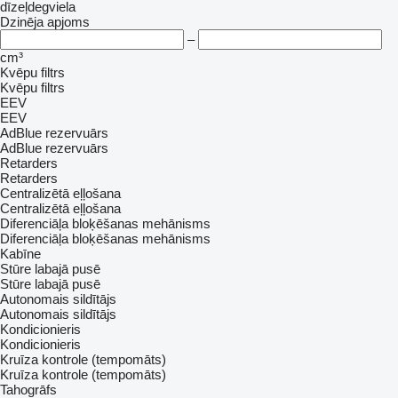
dīzeļdegviela
Dzinēja apjoms
–
cm³
Kvēpu filtrs
Kvēpu filtrs
EEV
EEV
AdBlue rezervuārs
AdBlue rezervuārs
Retarders
Retarders
Centralizētā eļļošana
Centralizētā eļļošana
Diferenciāļa bloķēšanas mehānisms
Diferenciāļa bloķēšanas mehānisms
Kabīne
Stūre labajā pusē
Stūre labajā pusē
Autonomais sildītājs
Autonomais sildītājs
Kondicionieris
Kondicionieris
Kruīza kontrole (tempomāts)
Kruīza kontrole (tempomāts)
Tahogrāfs