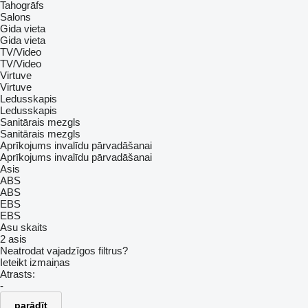
Tahogrāfs
Salons
Gida vieta
Gida vieta
TV/Video
TV/Video
Virtuve
Virtuve
Ledusskapis
Ledusskapis
Sanitārais mezgls
Sanitārais mezgls
Aprīkojums invalīdu pārvadāšanai
Aprīkojums invalīdu pārvadāšanai
Asis
ABS
ABS
EBS
EBS
Asu skaits
2 asis
Neatrodat vajadzīgos filtrus?
Ieteikt izmaiņas
Atrasts:
-
parādīt