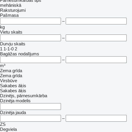
Pārnesumkārbas tips
mehāniskā
Raksturojumi
Pašmasa
–
kg
Vietu skaits
–
Durvju skaits
1
1-1-0
2
Bagāžas nodalījums
–
m³
Zema grīda
Zema grīda
Virsbūve
Sakabes āķis
Sakabes āķis
Dzinējs, pārnesumkārba
Dzinēja modelis
Dzinēja jauda
–
ZS
Degviela