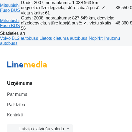
Gads: 2007, nobraukums: 1 039 963 km,
Mitsubishi
degviela: dīzeļdegviela, stūre labajā pusē: ✓,
38 550 €
Fuso BUS
vietu skaits: 61
Gads: 2008, nobraukums: 827 549 km, degviela:
Mitsubishi
dīzeļdegviela, stūre labajā pusē: ✓, vietu skaits:
46 360 €
Fuso BUS
56
Skatieties arī
Volvo B12 autobuss
Lietots cietuma autobuss
Nopirkt limuzīnu
autobuss
Uzņēmums
Par mums
Palīdzība
Kontakti
Latvija / latviešu valoda