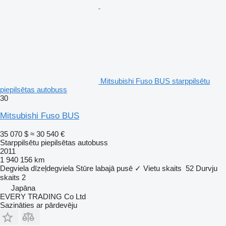
Mitsubishi Fuso BUS starppilsētu
piepilsētas autobuss
30
Mitsubishi Fuso BUS
35 070 $
≈ 30 540 €
Starppilsētu piepilsētas autobuss
2011
1 940 156 km
Degviela
dīzeļdegviela
Stūre labajā pusē
✓
Vietu skaits
52
Durvju
skaits
2
Japāna
EVERY TRADING Co Ltd
Sazināties ar pārdevēju