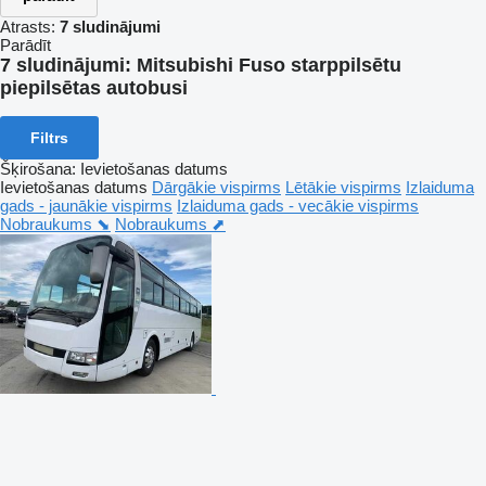
Atrasts:
7 sludinājumi
Parādīt
7 sludinājumi:
Mitsubishi Fuso starppilsētu
piepilsētas autobusi
Filtrs
Šķirošana
:
Ievietošanas datums
Ievietošanas datums
Dārgākie vispirms
Lētākie vispirms
Izlaiduma
gads - jaunākie vispirms
Izlaiduma gads - vecākie vispirms
Nobraukums ⬊
Nobraukums ⬈