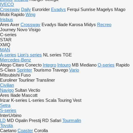
IVECO
Crossway
Daily
Eurorider
Evadys
Ferqui Sunrise
Magelys
Mago
Mobi
Rapido
Wing
Irisbus
Ares
Axer
Crossway
Evadys
Iliade
Karosa
Midys
Recreo
Journey
Novo
Visigo
C-series
STAR
XMQ
MAN
A-series
Lion's series
NL series
TGE
Mercedes-Benz
Atego
Citaro
Conecto
Integro
Intouro
MB
Mediano
O-series
Rapido
S-Class
Sprinter
Tourismo
Travego
Vario
Mitsubishi Fuso
Euroliner
Tourliner
Transliner
Civilian
Navigo
Sultan
Vectio
Ares
Iliade
Mascott
Irizar
K-series
L-series
Scala
Touring
Vest
Setra
S-series
InterUrbino
LD
MD
Opalin
Prestij
RD
Safari
Tourmalin
Toyota
Caetano
Coaster
Corolla