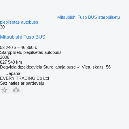
Mitsubishi Fuso BUS starppilsētu
piepilsētas autobuss
30
Mitsubishi Fuso BUS
53 240 $
≈ 46 360 €
Starppilsētu piepilsētas autobuss
2008
827 549 km
Degviela
dīzeļdegviela
Stūre labajā pusē
✓
Vietu skaits
56
Japāna
EVERY TRADING Co Ltd
Sazināties ar pārdevēju