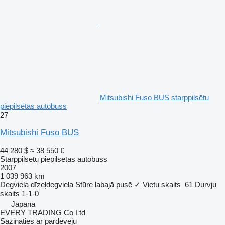
Mitsubishi Fuso BUS starppilsētu
piepilsētas autobuss
27
Mitsubishi Fuso BUS
44 280 $
≈ 38 550 €
Starppilsētu piepilsētas autobuss
2007
1 039 963 km
Degviela
dīzeļdegviela
Stūre labajā pusē
✓
Vietu skaits
61
Durvju
skaits
1-1-0
Japāna
EVERY TRADING Co Ltd
Sazināties ar pārdevēju