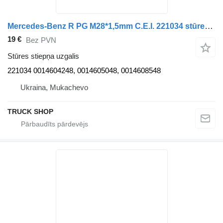
Mercedes-Benz R PG M28*1,5mm C.E.I. 221034 stūres stiepņa uzgalis paredzēts Mercedes-Benz ACTROS kravas automašīnas
19 €
Bez PVN
Stūres stiepņa uzgalis
221034 0014604248, 0014605048, 0014608548
Ukraina, Mukachevo
TRUCK SHOP