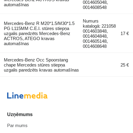
0014605048,
automašīnas
0014608548
Numurs
Mercedes-Benz R M20*1.5/M30*1.5
katalogā: 221058
PG L115MM C.E.I. stūres stiepņa
0014603848,
uzgalis paredzēts Mercedes-Benz
17 €
0014604848,
ACTROS, ATEGO kravas
0014605148,
automašīnas
0014608648
Mercedes-Benz Occ Spoorstang
chape Mercedes stūres stiepņa
25 €
uzgalis paredzēts kravas automašīnas
Uzņēmums
Par mums