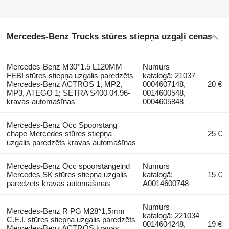
Mercedes-Benz Trucks stūres stiepņa uzgaļi cenas
Mercedes-Benz M30*1.5 L120MM
Numurs
FEBI stūres stiepņa uzgalis paredzēts
katalogā: 21037
Mercedes-Benz ACTROS 1, MP2,
0004607148,
20 €
MP3, ATEGO 1; SETRA S400 04.96-
0014600548,
kravas automašīnas
0004605848
Mercedes-Benz Occ Spoorstang
chape Mercedes stūres stiepņa
25 €
uzgalis paredzēts kravas automašīnas
Mercedes-Benz Occ spoorstangeind
Numurs
Mercedes SK stūres stiepņa uzgalis
katalogā:
15 €
paredzēts kravas automašīnas
A0014600748
Numurs
Mercedes-Benz R PG M28*1,5mm
katalogā: 221034
C.E.I. stūres stiepņa uzgalis paredzēts
0014604248,
19 €
Mercedes-Benz ACTROS kravas