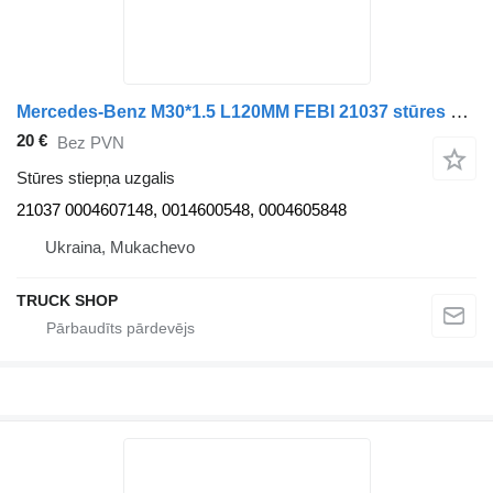
Mercedes-Benz M30*1.5 L120MM FEBI 21037 stūres stiepņa uzgalis paredzēts Mercedes-Benz ACTROS 1, MP2, MP3, ATEGO 1; SETRA S400 04.96- kravas automašīnas
20 €
Bez PVN
Stūres stiepņa uzgalis
21037 0004607148, 0014600548, 0004605848
Ukraina, Mukachevo
TRUCK SHOP