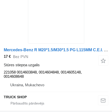
Mercedes-Benz R M20*1.5/M30*1.5 PG L115MM C.E.I. 221058 stūres stiepņa uzgalis paredzēts Mercedes-Benz ACTROS, ATEGO kravas automašīnas
17 €
Bez PVN
Stūres stiepņa uzgalis
221058 0014603848, 0014604848, 0014605148,
0014608648
Ukraina, Mukachevo
TRUCK SHOP