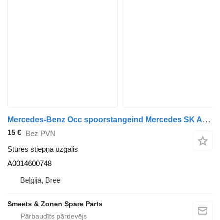
Mercedes-Benz Occ spoorstangeind Mercedes SK A0014600748 stūres stiepņa uzgalis paredzēts kravas automašīnas
15 €
Bez PVN
Stūres stiepņa uzgalis
A0014600748
Beļģija, Bree
Smeets & Zonen Spare Parts