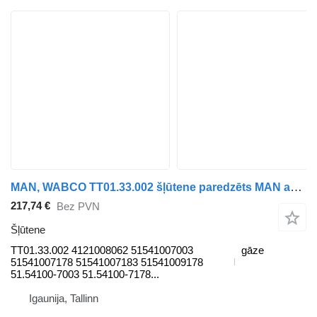
MAN, WABCO TT01.33.002 šļūtene paredzēts MAN autobusa
217,74 €
Bez PVN
Šļūtene
TT01.33.002 4121008062 51541007003
gāze
51541007178 51541007183 51541009178
51.54100-7003 51.54100-7178...
Igaunija, Tallinn