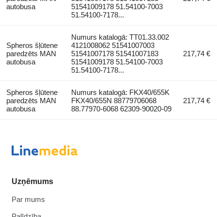
autobusa
51541009178 51.54100-7003
51.54100-7178...
Numurs katalogā: TT01.33.002
Spheros šļūtene
4121008062 51541007003
paredzēts MAN
51541007178 51541007183
217,74 €
autobusa
51541009178 51.54100-7003
51.54100-7178...
Spheros šļūtene
Numurs katalogā: FKX40/655K
paredzēts MAN
FKX40/655N 88779706068
217,74 €
autobusa
88.77970-6068 62309-90020-09
Uzņēmums
Par mums
Palīdzība