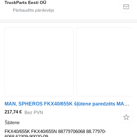
TruckParts Eesti OÜ
MAN, SPHEROS FKX40/655K šļūtene paredzēts MAN autobusa
217,74 €
Bez PVN
Šļūtene
FKX40/655K FKX40/655N 88779706068 88.77970-
6068 62309-90020-09