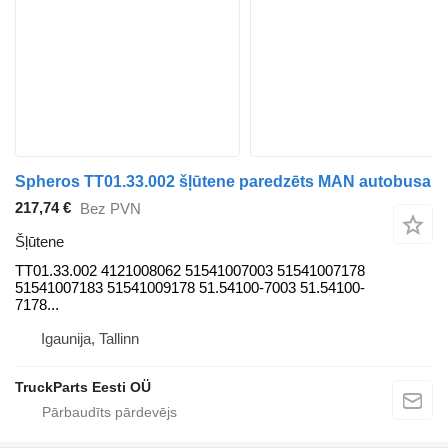
Spheros TT01.33.002 šļūtene paredzēts MAN autobusa
217,74 €
Bez PVN
Šļūtene
TT01.33.002 4121008062 51541007003 51541007178
51541007183 51541009178 51.54100-7003 51.54100-
7178...
Igaunija, Tallinn
TruckParts Eesti OÜ