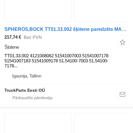
SPHEROS,BOCK TT01.33.002 šļūtene paredzēts MAN autobusa
217,74 €
Bez PVN
Šļūtene
TT01.33.002 4121008062 51541007003 51541007178
51541007183 51541009178 51.54100-7003 51.54100-
7178...
Igaunija, Tallinn
TruckParts Eesti OÜ