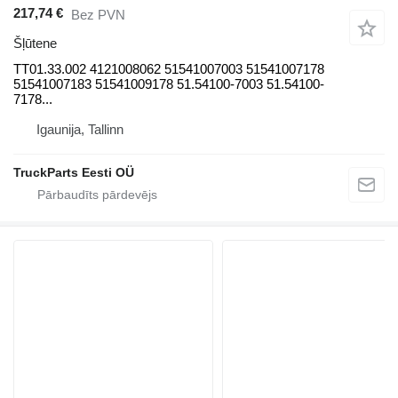
217,74 €
Bez PVN
Šļūtene
TT01.33.002 4121008062 51541007003 51541007178
51541007183 51541009178 51.54100-7003 51.54100-
7178...
Igaunija, Tallinn
TruckParts Eesti OÜ