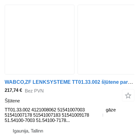
WABCO,ZF LENKSYSTEME TT01.33.002 šļūtene paredzēts MAN autobusa
217,74 €
Bez PVN
Šļūtene
TT01.33.002 4121008062 51541007003
gāze
51541007178 51541007183 51541009178
51.54100-7003 51.54100-7178...
Igaunija, Tallinn