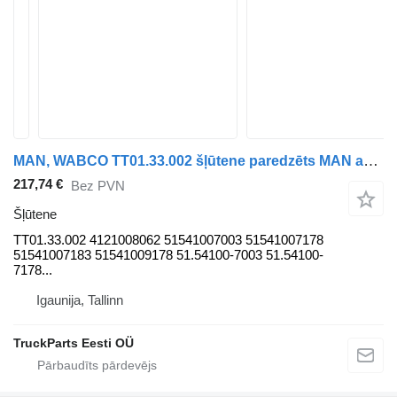
MAN, WABCO TT01.33.002 šļūtene paredzēts MAN autobusa
217,74 €
Bez PVN
Šļūtene
TT01.33.002 4121008062 51541007003 51541007178
51541007183 51541009178 51.54100-7003 51.54100-
7178...
Igaunija, Tallinn
TruckParts Eesti OÜ