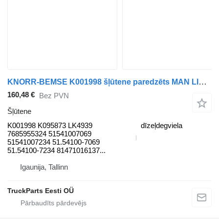
KNORR-BEMSE K001998 šļūtene paredzēts MAN LIONS CITY (01.04-) autobusa
160,48 €
Bez PVN
Šļūtene
K001998 K095873 LK4939
dīzeļdegviela
7685955324 51541007069
51541007234 51.54100-7069
51.54100-7234 81471016137...
Igaunija, Tallinn
TruckParts Eesti OÜ