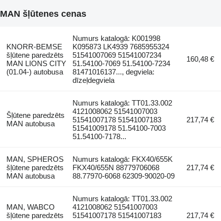
MAN šļūtenes cenas
Numurs katalogā: K001998
KNORR-BEMSE
K095873 LK4939 7685955324
šļūtene paredzēts
51541007069 51541007234
160,48 €
MAN LIONS CITY
51.54100-7069 51.54100-7234
(01.04-) autobusa
81471016137..., degviela:
dīzeļdegviela
Numurs katalogā: TT01.33.002
4121008062 51541007003
Šļūtene paredzēts
51541007178 51541007183
217,74 €
MAN autobusa
51541009178 51.54100-7003
51.54100-7178...
MAN, SPHEROS
Numurs katalogā: FKX40/655K
šļūtene paredzēts
FKX40/655N 88779706068
217,74 €
MAN autobusa
88.77970-6068 62309-90020-09
Numurs katalogā: TT01.33.002
MAN, WABCO
4121008062 51541007003
šļūtene paredzēts
51541007178 51541007183
217,74 €