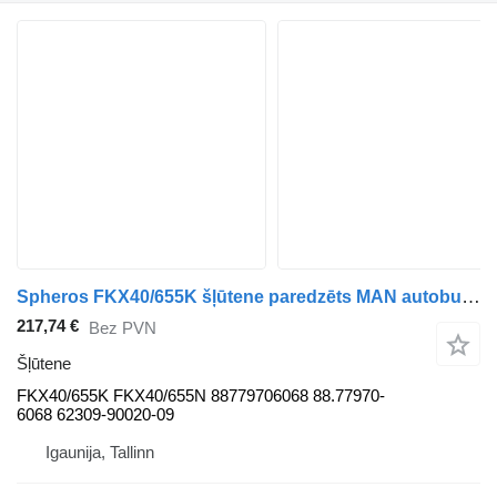
Spheros FKX40/655K šļūtene paredzēts MAN autobusa
217,74 €
Bez PVN
Šļūtene
FKX40/655K FKX40/655N 88779706068 88.77970-
6068 62309-90020-09
Igaunija, Tallinn