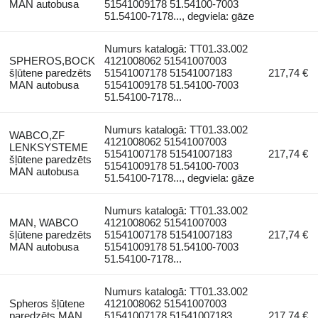
MAN autobusa
51541009178 51.54100-7003
51.54100-7178..., degviela: gāze
Numurs katalogā: TT01.33.002
SPHEROS,BOCK
4121008062 51541007003
šļūtene paredzēts
51541007178 51541007183
217,74 €
MAN autobusa
51541009178 51.54100-7003
51.54100-7178...
Numurs katalogā: TT01.33.002
WABCO,ZF
4121008062 51541007003
LENKSYSTEME
51541007178 51541007183
217,74 €
šļūtene paredzēts
51541009178 51.54100-7003
MAN autobusa
51.54100-7178..., degviela: gāze
Numurs katalogā: TT01.33.002
MAN, WABCO
4121008062 51541007003
šļūtene paredzēts
51541007178 51541007183
217,74 €
MAN autobusa
51541009178 51.54100-7003
51.54100-7178...
Numurs katalogā: TT01.33.002
Spheros šļūtene
4121008062 51541007003
paredzēts MAN
51541007178 51541007183
217,74 €