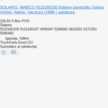
SOLARIS, WABCO 9115160100 šļūtene paredzēts Solaris
Urbino, Alpino, Vacanza (1999-) autobusa
100,81 €
Bez PVN
Šļūtene
9115160100 9115160107 4945947 5286681 5633301 5272391
5585482
Igaunija, Tallinn
TruckParts Eesti OÜ
Sazināties ar pārdevēju