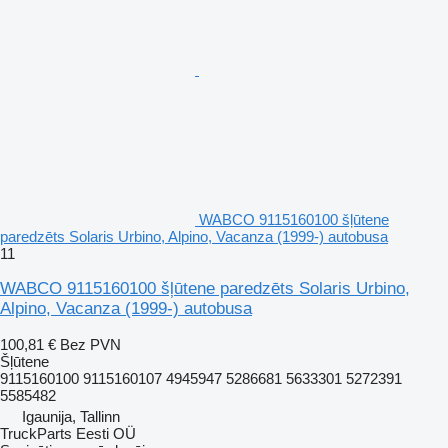
WABCO 9115160100 šļūtene
paredzēts Solaris Urbino, Alpino, Vacanza (1999-) autobusa
11
WABCO 9115160100 šļūtene paredzēts Solaris Urbino,
Alpino, Vacanza (1999-) autobusa
100,81 €
Bez PVN
Šļūtene
9115160100 9115160107 4945947 5286681 5633301 5272391
5585482
Igaunija, Tallinn
TruckParts Eesti OÜ