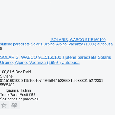
SOLARIS, WABCO 9115160100
šļūtene paredzēts Solaris Urbino, Alpino, Vacanza (1999-) autobusa
8
SOLARIS, WABCO 9115160100 šļūtene paredzēts Solaris
Urbino, Alpino, Vacanza (1999-) autobusa
100,81 €
Bez PVN
Šļūtene
9115160100 9115160107 4945947 5286681 5633301 5272391
5585482
Igaunija, Tallinn
TruckParts Eesti OÜ
Sazināties ar pārdevēju