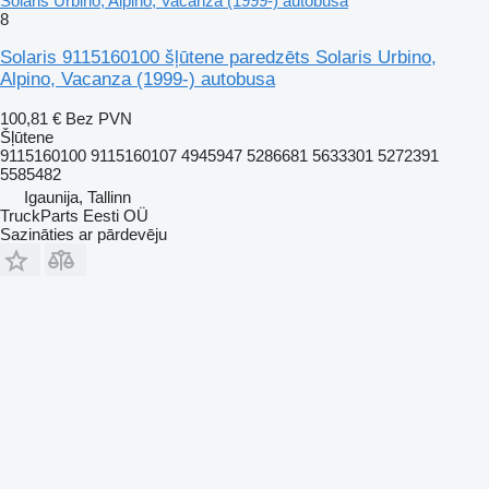
Solaris Urbino, Alpino, Vacanza (1999-) autobusa
8
Solaris 9115160100 šļūtene paredzēts Solaris Urbino,
Alpino, Vacanza (1999-) autobusa
100,81 €
Bez PVN
Šļūtene
9115160100 9115160107 4945947 5286681 5633301 5272391
5585482
Igaunija, Tallinn
TruckParts Eesti OÜ
Sazināties ar pārdevēju