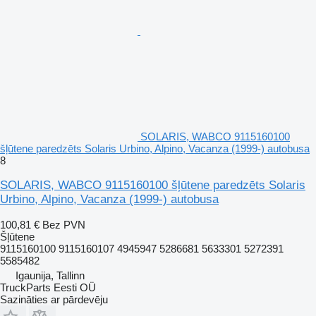
SOLARIS, WABCO 9115160100
šļūtene paredzēts Solaris Urbino, Alpino, Vacanza (1999-) autobusa
8
SOLARIS, WABCO 9115160100 šļūtene paredzēts Solaris
Urbino, Alpino, Vacanza (1999-) autobusa
100,81 €
Bez PVN
Šļūtene
9115160100 9115160107 4945947 5286681 5633301 5272391
5585482
Igaunija, Tallinn
TruckParts Eesti OÜ
Sazināties ar pārdevēju