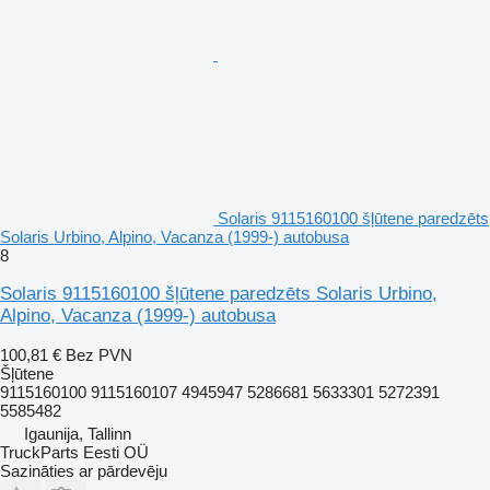
Solaris 9115160100 šļūtene paredzēts
Solaris Urbino, Alpino, Vacanza (1999-) autobusa
8
Solaris 9115160100 šļūtene paredzēts Solaris Urbino,
Alpino, Vacanza (1999-) autobusa
100,81 €
Bez PVN
Šļūtene
9115160100 9115160107 4945947 5286681 5633301 5272391
5585482
Igaunija, Tallinn
TruckParts Eesti OÜ
Sazināties ar pārdevēju