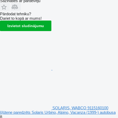
Sazināties ar pārdevēju
Pārdodat tehniku?
Dariet to kopā ar mums!
Izvietot sludinājumu
SOLARIS, WABCO 9115160100
šļūtene paredzēts Solaris Urbino, Alpino, Vacanza (1999-) autobusa
8