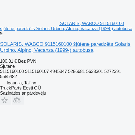
SOLARIS, WABCO 9115160100
šļūtene paredzēts Solaris Urbino, Alpino, Vacanza (1999-) autobusa
9
SOLARIS, WABCO 9115160100 šļūtene paredzēts Solaris
Urbino, Alpino, Vacanza (1999-) autobusa
100,81 €
Bez PVN
Šļūtene
9115160100 9115160107 4945947 5286681 5633301 5272391
5585482
Igaunija, Tallinn
TruckParts Eesti OÜ
Sazināties ar pārdevēju