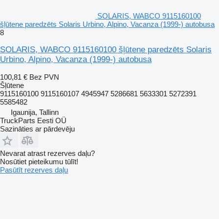
SOLARIS, WABCO 9115160100
šļūtene paredzēts Solaris Urbino, Alpino, Vacanza (1999-) autobusa
8
SOLARIS, WABCO 9115160100 šļūtene paredzēts Solaris
Urbino, Alpino, Vacanza (1999-) autobusa
100,81 €
Bez PVN
Šļūtene
9115160100 9115160107 4945947 5286681 5633301 5272391
5585482
Igaunija, Tallinn
TruckParts Eesti OÜ
Sazināties ar pārdevēju
Nevarat atrast rezerves daļu?
Nosūtiet pieteikumu tūlīt!
Pasūtīt rezerves daļu