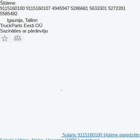
Šļūtene
9115160100 9115160107 4945947 5286681 5633301 5272391
5585482
Igaunija, Tallinn
TruckParts Eesti OÜ
Sazināties ar pārdevēju
Solaris 9115160100 šļūtene paredzēts