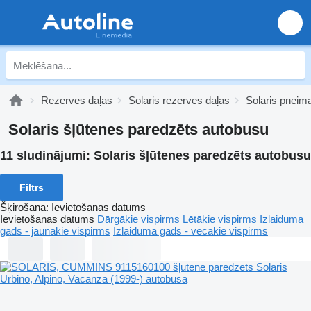
Rezerves daļas
Solaris rezerves daļas
Solaris pneima
Solaris šļūtenes paredzēts autobusu
11 sludinājumi:
Solaris šļūtenes paredzēts autobusu
Filtrs
Šķirošana
:
Ievietošanas datums
Ievietošanas datums
Dārgākie vispirms
Lētākie vispirms
Izlaiduma
gads - jaunākie vispirms
Izlaiduma gads - vecākie vispirms