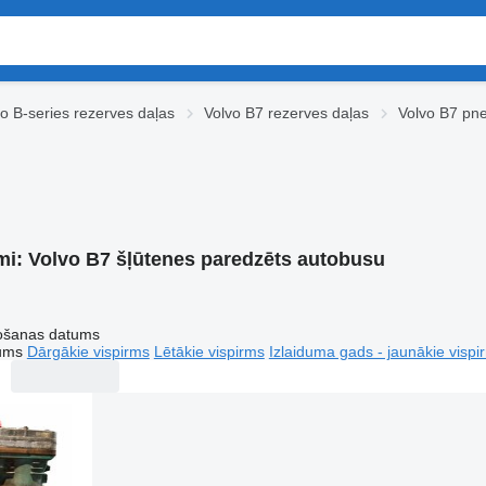
o B-series rezerves daļas
Volvo B7 rezerves daļas
Volvo B7 pne
mi:
Volvo B7 šļūtenes paredzēts autobusu
tošanas datums
tums
Dārgākie vispirms
Lētākie vispirms
Izlaiduma gads - jaunākie vispi