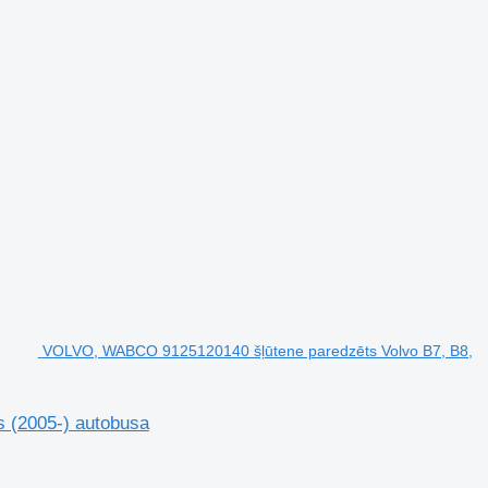
VOLVO, WABCO 9125120140 šļūtene paredzēts Volvo B7, B8,
 (2005-) autobusa