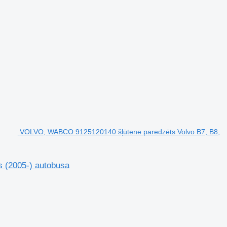
VOLVO, WABCO 9125120140 šļūtene paredzēts Volvo B7, B8,
 (2005-) autobusa