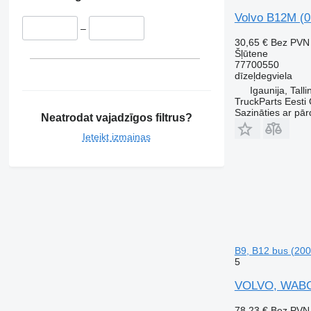
Volvo B12M (0
–
30,65 €
Bez PVN
Šļūtene
77700550
dīzeļdegviela
Igaunija, Talli
TruckParts Eesti
Sazināties ar pār
Neatrodat vajadzīgos filtrus?
Ieteikt izmaiņas
B9, B12 bus (200
5
VOLVO, WABCO 
78,23 €
Bez PVN