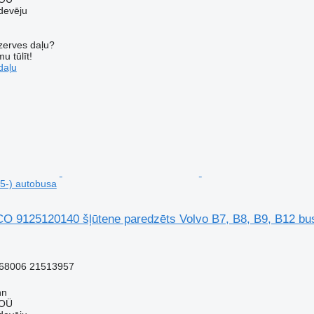
devēju
ezerves daļu?
u tūlīt!
daļu
5-) autobusa
9125120140 šļūtene paredzēts Volvo B7, B8, B9, B12 bus
68006 21513957
nn
 OÜ