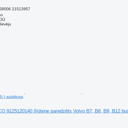
68006 21513957
nn
 OÜ
devēju
5-) autobusa
9125120140 šļūtene paredzēts Volvo B7, B8, B9, B12 bus