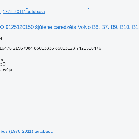
s (1978-2011) autobusa
125120150 šļūtene paredzēts Volvo B6, B7, B9, B10, B12
N
16476 21967984 85013335 85013123 7421516476
nn
 OÜ
devēju
 bus (1978-2011) autobusa