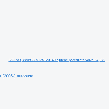
VOLVO, WABCO 9125120140 šļūtene paredzēts Volvo B7, B8,
 (2005-) autobusa