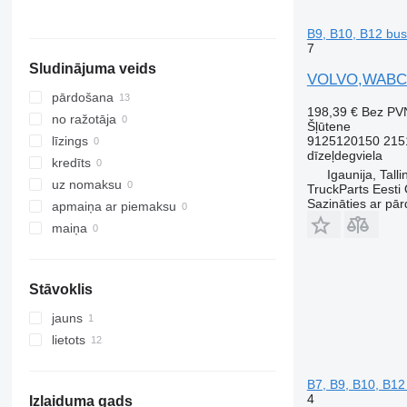
B9, B10, B12 bu
7
Sludinājuma veids
VOLVO,WABCO 9
pārdošana
198,39 €
Bez PV
no ražotāja
Šļūtene
9125120150 215
līzings
dīzeļdegviela
kredīts
Igaunija, Talli
uz nomaksu
TruckParts Eesti
Sazināties ar pār
apmaiņa ar piemaksu
maiņa
Stāvoklis
jauns
lietots
B7, B9, B10, B12
4
Izlaiduma gads