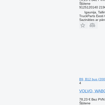
Šļūtene
9125120140 219
Igaunija, Talli
TruckParts Eesti
Sazināties ar pār
B9, B12 bus (200
4
VOLVO, WABCO 
78,23 €
Bez PVN
Šļūtene