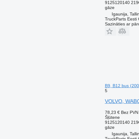
9125120140 219
gāze
Igaunija, Talli
TruckParts Eesti
Sazināties ar pār
B9, B12 bus (200
5
VOLVO, WABCO 
78,23 €
Bez PVN
Šļūtene
9125120140 219
gāze
Igaunija, Talli
TruckParts Eesti