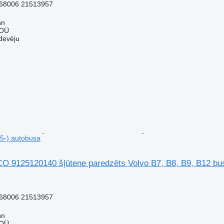
68006 21513957
nn
 OÜ
devēju
5-) autobusa
9125120140 šļūtene paredzēts Volvo B7, B8, B9, B12 bus
68006 21513957
nn
 OÜ