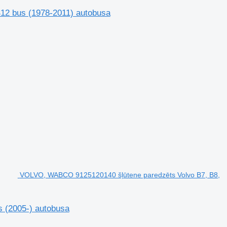
B12 bus (1978-2011) autobusa
VOLVO, WABCO 9125120140 šļūtene paredzēts Volvo B7, B8,
 (2005-) autobusa