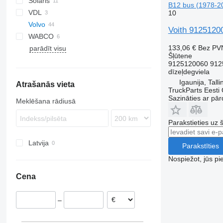
Solaris
B12 bus (1978-2
VDL
Alpino
10
Volvo
Urbino
Voith 9125120
WABCO
B-series
133,06 €
Bez PV
parādīt visu
B7
Šļūtene
B9
9125120060 912
dīzeļdegviela
B10
Igaunija, Talli
Atrašanās vieta
B12
TruckParts Eesti
Sazināties ar pār
Meklēšana rādiusā
Parakstieties uz 
Latvija
Parakstīties
Nospiežot, jūs pi
Cena
–