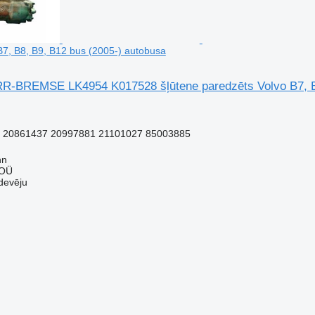
B7, B8, B9, B12 bus (2005-) autobusa
BREMSE LK4954 K017528 šļūtene paredzēts Volvo B7, B8
 20861437 20997881 21101027 85003885
nn
 OÜ
devēju