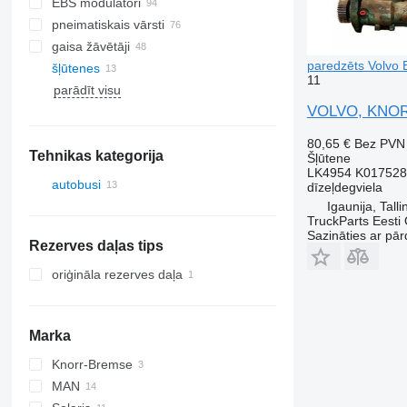
EBS modulatori
pneimatiskais vārsti
gaisa žāvētāji
paredzēts Volvo 
šļūtenes
11
parādīt visu
VOLVO, KNORR-
80,65 €
Bez PVN
Tehnikas kategorija
Šļūtene
LK4954 K017528
autobusi
dīzeļdegviela
Igaunija, Talli
TruckParts Eesti
Sazināties ar pār
Rezerves daļas tips
oriģināla rezerves daļa
Marka
Knorr-Bremse
MAN