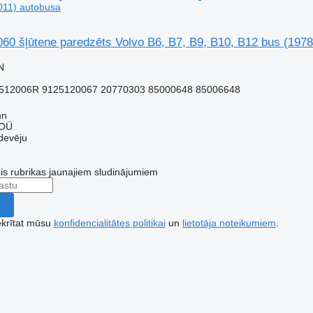
011) autobusa
060 šļūtene paredzēts Volvo B6, B7, B9, B10, B12 bus (197
N
512006R 9125120067 20770303 85000648 85006648
nn
 OÜ
devēju
šis rubrikas jaunajiem sludinājumiem
ekrītat mūsu
konfidencialitātes politikai
un
lietotāja noteikumiem
.