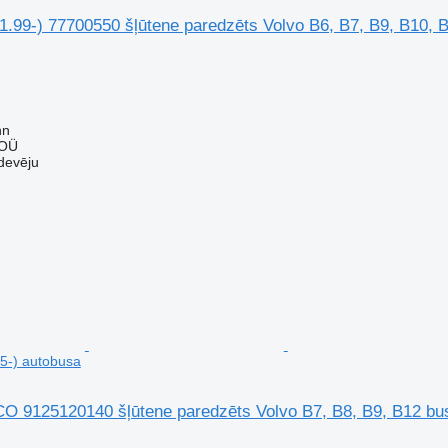
1.99-) 77700550 šļūtene paredzēts Volvo B6, B7, B9, B10, 
nn
 OÜ
devēju
5-) autobusa
9125120140 šļūtene paredzēts Volvo B7, B8, B9, B12 bus