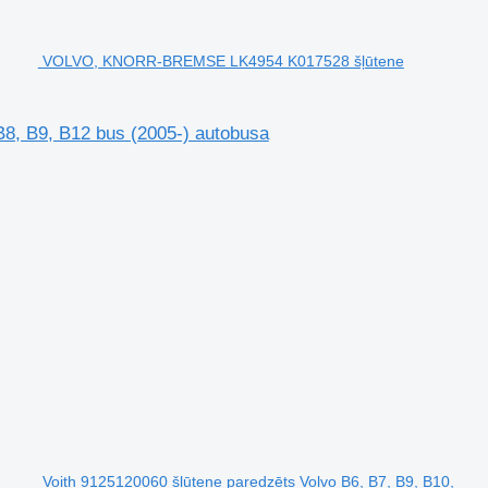
VOLVO, KNORR-BREMSE LK4954 K017528 šļūtene
, B9, B12 bus (2005-) autobusa
Voith 9125120060 šļūtene paredzēts Volvo B6, B7, B9, B10,