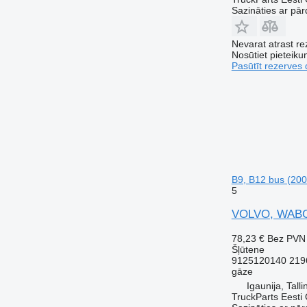
Sazināties ar pār
Nevarat atrast r
Nosūtiet pieteikum
Pasūtīt rezerves 
B9, B12 bus (200
5
VOLVO, WABCO 
78,23 €
Bez PVN
Šļūtene
9125120140 219
gāze
Igaunija, Talli
TruckParts Eesti