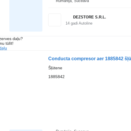
Rumānija, Suceava
DEZSTORE S.R.L.
14
gadi Autoline
ezerves daļu?
u tūlīt!
daļu
Conducta compresor aer 1885842 šļū
Šļūtene
1885842