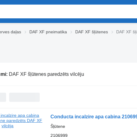
rves daļas
DAF XF pneimatika
DAF XF šļūtenes
DAF XF šļū
umi:
DAF XF šļūtenes paredzēts vilcēju
Conducta incalzire apa cabina 210699
Šļūtene
2106999