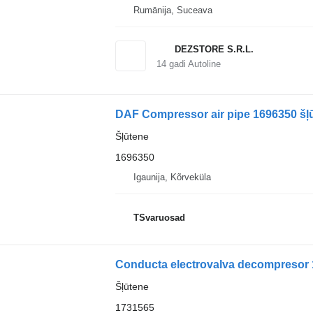
Rumānija, Suceava
DEZSTORE S.R.L.
14
gadi Autoline
DAF Compressor air pipe 1696350 šļū
Šļūtene
1696350
Igaunija, Kõrveküla
TSvaruosad
Conducta electrovalva decompresor 
Šļūtene
1731565