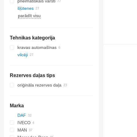
pneimatiskais vārsti
šļūtenes
parādīt visu
Tehnikas kategorija
kravas automašīnas
vilcēji
Rezerves daļas tips
oriģināla rezerves daļa
Marka
DAF
IVECO
CF
MAN
XF
Stralis