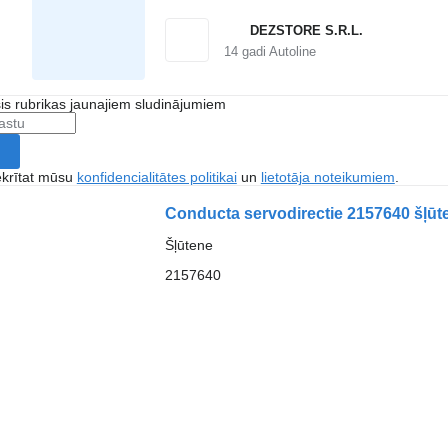
DEZSTORE S.R.L.
14
gadi Autoline
šis rubrikas jaunajiem sludinājumiem
ekrītat mūsu
konfidencialitātes politikai
un
lietotāja noteikumiem
.
Conducta servodirectie 2157640 šļūt
Šļūtene
2157640