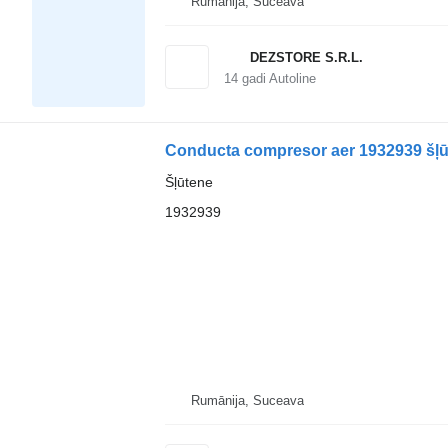
Rumānija, Suceava
DEZSTORE S.R.L.
14
gadi Autoline
Conducta compresor aer 1932939 šļū
Šļūtene
1932939
Rumānija, Suceava