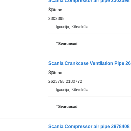
Scania Compressor air pipe 2302398 
Šļūtene
2302398
Igaunija, Kõrveküla
TSvaruosad
Scania Crankcase Ventilation Pipe 26
Šļūtene
2623755 2180772
Igaunija, Kõrveküla
TSvaruosad
Scania Compressor air pipe 2978408 