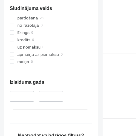
Sludinājuma veids
pārdošana
no ražotāja
līzings
kredīts
uz nomaksu
apmaiņa ar piemaksu
maiņa
Izlaiduma gads
–
Neatrodat vajadzīgos filtrus?