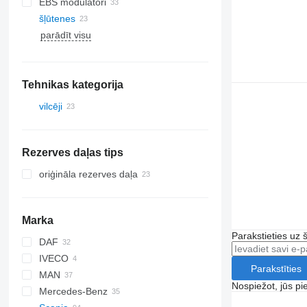
EBS modulatori
šļūtenes
parādīt visu
Tehnikas kategorija
vilcēji
Rezerves daļas tips
oriģināla rezerves daļa
Marka
Parakstieties uz 
DAF
IVECO
CF
Parakstīties
MAN
XF
Stralis
Nospiežot, jūs pi
Mercedes-Benz
Trakker
TGA