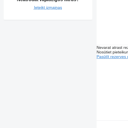
Ieteikt izmaiņas
Nevarat atrast r
Nosūtiet pieteikum
Pasūtīt rezerves 