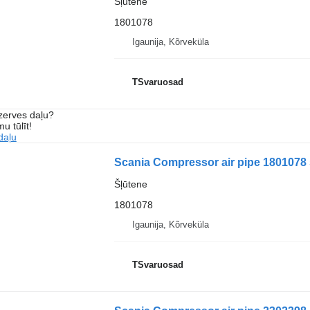
Šļūtene
1801078
Igaunija, Kõrveküla
TSvaruosad
ezerves daļu?
u tūlīt!
daļu
Scania Compressor air pipe 1801078 
Šļūtene
1801078
Igaunija, Kõrveküla
TSvaruosad