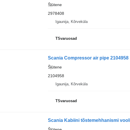
Šļūtene
2978408
Igaunija, Kõrveküla
TSvaruosad
Scania Compressor air pipe 2104958 
Šļūtene
2104958
Igaunija, Kõrveküla
TSvaruosad
Scania Kabiini tõstemehhanismi vooli
Šļūtene