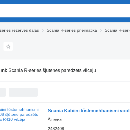
series rezerves daļas
Scania R-series pneimatika
Scania R-seri
umi:
Scania R-series šļūtenes paredzēts vilcēju
Scania Kabiini tõstemehhanismi vooli
Šļūtene
2482408