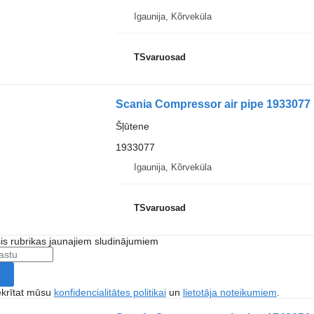
Igaunija, Kõrveküla
TSvaruosad
Scania Compressor air pipe 1933077 
Šļūtene
1933077
Igaunija, Kõrveküla
TSvaruosad
šis rubrikas jaunajiem sludinājumiem
ekrītat mūsu
konfidencialitātes politikai
un
lietotāja noteikumiem
.