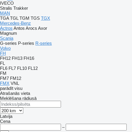
IVECO
Stralis
Trakker
MAN
TGA
TGL
TGM
TGS
TGX
Mercedes-Benz
Actros
Antos
Arocs
Axor
Magnum
Scania
G-series
P-series
R-series
Volvo
FH
FH12
FH13
FH16
FL
FL6
FL7
FL10
FL12
FM
FM7
FM12
FMX
VNL
parādīt visu
Atrašanās vieta
Meklēšana rādiusā
Latvija
Cena
–