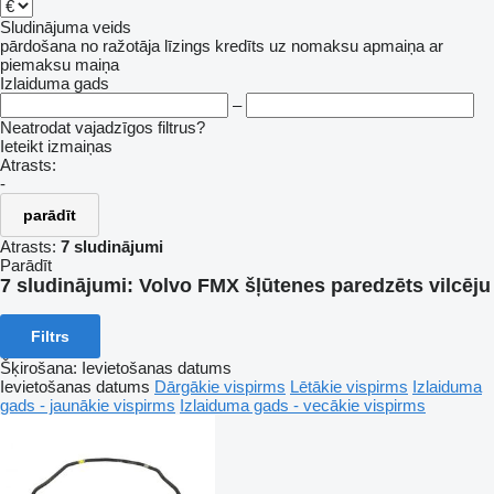
Sludinājuma veids
pārdošana
no ražotāja
līzings
kredīts
uz nomaksu
apmaiņa ar
piemaksu
maiņa
Izlaiduma gads
–
Neatrodat vajadzīgos filtrus?
Ieteikt izmaiņas
Atrasts:
-
parādīt
Atrasts:
7 sludinājumi
Parādīt
7 sludinājumi:
Volvo FMX šļūtenes paredzēts vilcēju
Filtrs
Šķirošana
:
Ievietošanas datums
Ievietošanas datums
Dārgākie vispirms
Lētākie vispirms
Izlaiduma
gads - jaunākie vispirms
Izlaiduma gads - vecākie vispirms