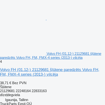
Volvo FH (01.12-) 21129681 šļūtene
paredzēts Volvo FH, FM, FMX-4 series (2013-) vilcēja
4
Volvo FH (01.12-) 21129681 šļūtene paredzēts Volvo FH,
FM, FMX-4 series (2013-) vilcēja
38,71 €
Bez PVN
Šļūtene
21129681 22248164 22833163
dīzeļdegviela
Igaunija, Tallinn
TruckParts Eesti OÜ