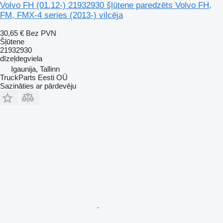
Volvo FH (01.12-) 21932930 šļūtene paredzēts Volvo FH,
FM, FMX-4 series (2013-) vilcēja
30,65 €
Bez PVN
Šļūtene
21932930
dīzeļdegviela
Igaunija, Tallinn
TruckParts Eesti OÜ
Sazināties ar pārdevēju