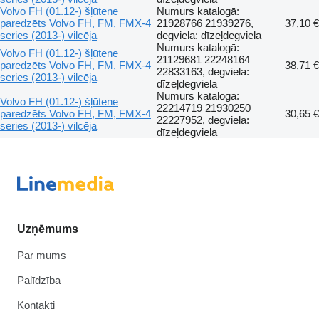
Volvo FH (01.12-) šļūtene
Numurs katalogā:
paredzēts Volvo FH, FM, FMX-4
21928766 21939276,
37,10 €
series (2013-) vilcēja
degviela: dīzeļdegviela
Numurs katalogā:
Volvo FH (01.12-) šļūtene
21129681 22248164
paredzēts Volvo FH, FM, FMX-4
38,71 €
22833163, degviela:
series (2013-) vilcēja
dīzeļdegviela
Numurs katalogā:
Volvo FH (01.12-) šļūtene
22214719 21930250
paredzēts Volvo FH, FM, FMX-4
30,65 €
22227952, degviela:
series (2013-) vilcēja
dīzeļdegviela
Uzņēmums
Par mums
Palīdzība
Kontakti