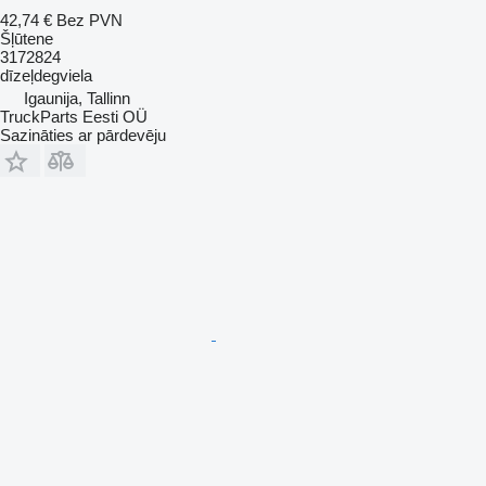
42,74 €
Bez PVN
Šļūtene
3172824
dīzeļdegviela
Igaunija, Tallinn
TruckParts Eesti OÜ
Sazināties ar pārdevēju