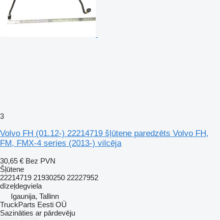
3
Volvo FH (01.12-) 22214719 šļūtene paredzēts Volvo FH,
FM, FMX-4 series (2013-) vilcēja
30,65 €
Bez PVN
Šļūtene
22214719 21930250 22227952
dīzeļdegviela
Igaunija, Tallinn
TruckParts Eesti OÜ
Sazināties ar pārdevēju