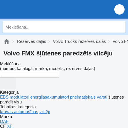
Rezerves daļas
Volvo Trucks rezerves daļas
Volvo F
Volvo FMX šļūtenes paredzēts vilcēju
Meklēšana
(numurs katalogā, marka, modelis, rezerves daļas)
Kategorija
EBS modulatori
energijasakumulatori
pneimatiskais vārsti
šļūtenes
parādīt visu
Tehnikas kategorija
kravas automašīnas
vilcēji
Marka
DAF
CF
XF