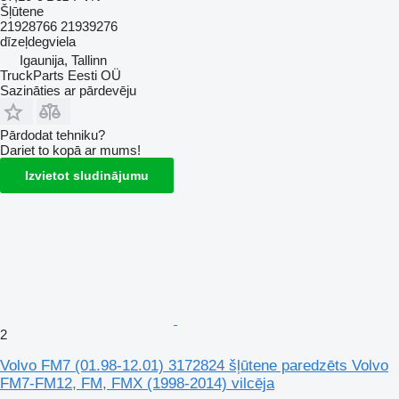
Šļūtene
21928766 21939276
dīzeļdegviela
Igaunija, Tallinn
TruckParts Eesti OÜ
Sazināties ar pārdevēju
Pārdodat tehniku?
Dariet to kopā ar mums!
Izvietot sludinājumu
2
Volvo FM7 (01.98-12.01) 3172824 šļūtene paredzēts Volvo
FM7-FM12, FM, FMX (1998-2014) vilcēja