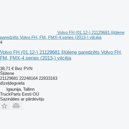
Volvo FH (01.12-) 21129681 šļūtene
paredzēts Volvo FH, FM, FMX-4 series (2013-) vilcēja
4
Volvo FH (01.12-) 21129681 šļūtene paredzēts Volvo FH,
FM, FMX-4 series (2013-) vilcēja
38,71 €
Bez PVN
Šļūtene
21129681 22248164 22833163
dīzeļdegviela
Igaunija, Tallinn
TruckParts Eesti OÜ
Sazināties ar pārdevēju