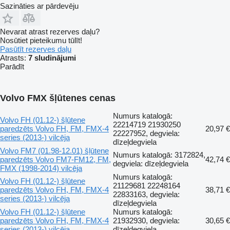
Sazināties ar pārdevēju
Nevarat atrast rezerves daļu?
Nosūtiet pieteikumu tūlīt!
Pasūtīt rezerves daļu
Atrasts:
7 sludinājumi
Parādīt
Volvo FMX šļūtenes cenas
Numurs katalogā:
Volvo FH (01.12-) šļūtene
22214719 21930250
paredzēts Volvo FH, FM, FMX-4
20,97 €
22227952, degviela:
series (2013-) vilcēja
dīzeļdegviela
Volvo FM7 (01.98-12.01) šļūtene
Numurs katalogā: 3172824,
paredzēts Volvo FM7-FM12, FM,
42,74 €
degviela: dīzeļdegviela
FMX (1998-2014) vilcēja
Numurs katalogā:
Volvo FH (01.12-) šļūtene
21129681 22248164
paredzēts Volvo FH, FM, FMX-4
38,71 €
22833163, degviela:
series (2013-) vilcēja
dīzeļdegviela
Volvo FH (01.12-) šļūtene
Numurs katalogā:
paredzēts Volvo FH, FM, FMX-4
21932930, degviela:
30,65 €
series (2013-) vilcēja
dīzeļdegviela