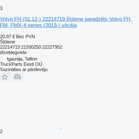
3
Volvo FH (01.12-) 22214719 šļūtene paredzēts Volvo FH,
FM, FMX-4 series (2013-) vilcēja
20,97 €
Bez PVN
Šļūtene
22214719 21930250 22227952
dīzeļdegviela
Igaunija, Tallinn
TruckParts Eesti OÜ
Sazināties ar pārdevēju
2