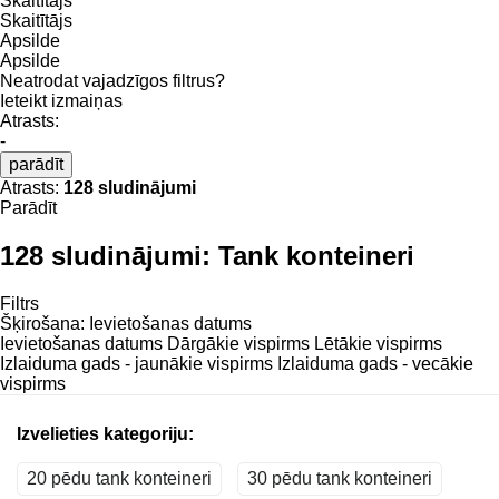
Skaitītājs
Skaitītājs
Apsilde
Apsilde
Neatrodat vajadzīgos filtrus?
Ieteikt izmaiņas
Atrasts:
-
parādīt
Atrasts:
128 sludinājumi
Parādīt
128 sludinājumi:
Tank konteineri
Filtrs
Šķirošana
:
Ievietošanas datums
Ievietošanas datums
Dārgākie vispirms
Lētākie vispirms
Izlaiduma gads - jaunākie vispirms
Izlaiduma gads - vecākie
vispirms
Izvelieties kategoriju:
20 pēdu tank konteineri
30 pēdu tank konteineri