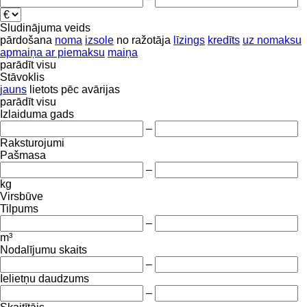
Sludinājuma veids
pārdošana
noma
izsole
no ražotāja
līzings
kredīts
uz nomaksu
apmaiņa ar piemaksu
maiņa
parādīt visu
Stāvoklis
jauns
lietots
pēc avārijas
parādīt visu
Izlaiduma gads
–
Raksturojumi
Pašmasa
–
kg
Virsbūve
Tilpums
–
m³
Nodalījumu skaits
–
Ielietņu daudzums
–