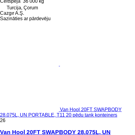
Celtspēja
36 000 kg
Turcija, Çorum
Cazgır A.Ş.
Sazināties ar pārdevēju
Van Hool 20FT SWAPBODY
28.075L, UN PORTABLE, T11 20 pēdu tank konteiners
26
Van Hool 20FT SWAPBODY 28.075L, UN