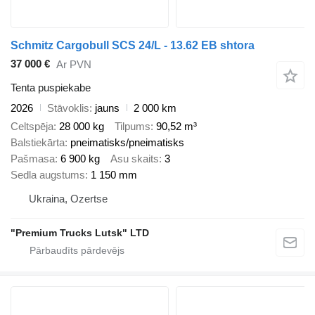
Schmitz Cargobull SCS 24/L - 13.62 EB shtora
37 000 €
Ar PVN
Tenta puspiekabe
2026
Stāvoklis
jauns
2 000 km
Celtspēja
28 000 kg
Tilpums
90,52 m³
Balstiekārta
pneimatisks/pneimatisks
Pašmasa
6 900 kg
Asu skaits
3
Sedla augstums
1 150 mm
Ukraina, Ozertse
"Premium Trucks Lutsk" LTD