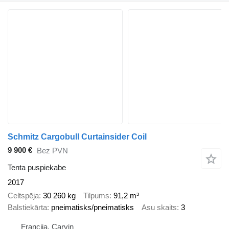
Schmitz Cargobull Curtainsider Coil
9 900 €
Bez PVN
Tenta puspiekabe
2017
Celtspēja
30 260 kg
Tilpums
91,2 m³
Balstiekārta
pneimatisks/pneimatisks
Asu skaits
3
Francija, Carvin