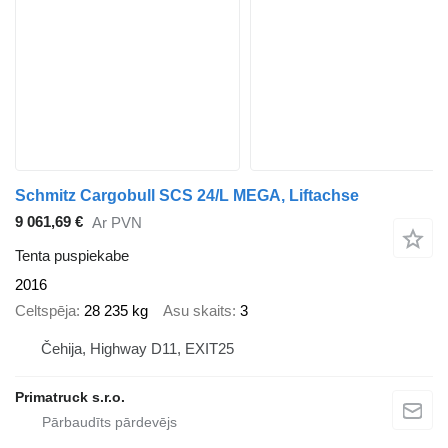
Schmitz Cargobull SCS 24/L MEGA, Liftachse
9 061,69 €
Ar PVN
Tenta puspiekabe
2016
Celtspēja
28 235 kg
Asu skaits
3
Čehija, Highway D11, EXIT25
Primatruck s.r.o.