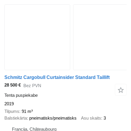
Schmitz Cargobull Curtainsider Standard Taillift
28 500 €
Bez PVN
Tenta puspiekabe
2019
Tilpums
91 m³
Balstiekārta
pneimatisks/pneimatisks
Asu skaits
3
Francija, Châteaubourg