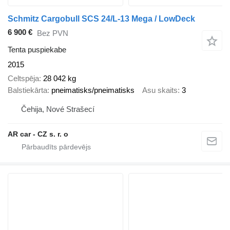
Schmitz Cargobull SCS 24/L-13 Mega / LowDeck
6 900 €
Bez PVN
Tenta puspiekabe
2015
Celtspēja
28 042 kg
Balstiekārta
pneimatisks/pneimatisks
Asu skaits
3
Čehija, Nové Strašecí
AR car - CZ s. r. o