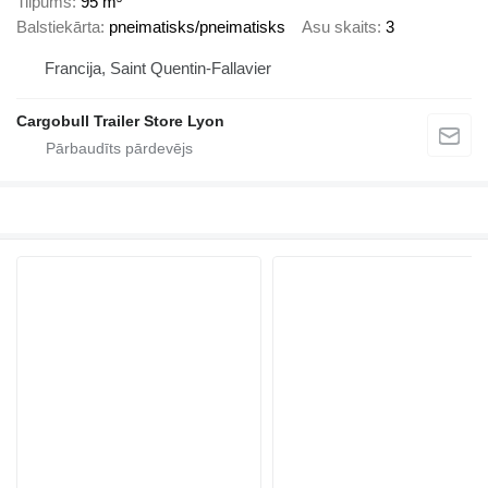
Tilpums
95 m³
Balstiekārta
pneimatisks/pneimatisks
Asu skaits
3
Francija, Saint Quentin-Fallavier
Cargobull Trailer Store Lyon