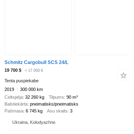
Schmitz Cargobull SCS 24/L
19 700 $
≈ 17 050 €
Tenta puspiekabe
2019
300 000 km
Celtspēja
32 260 kg
Tilpums
90 m³
Balstiekārta
pneimatisks/pneimatisks
Pašmasa
6 745 kg
Asu skaits
3
Ukraina, Kolodyazhne