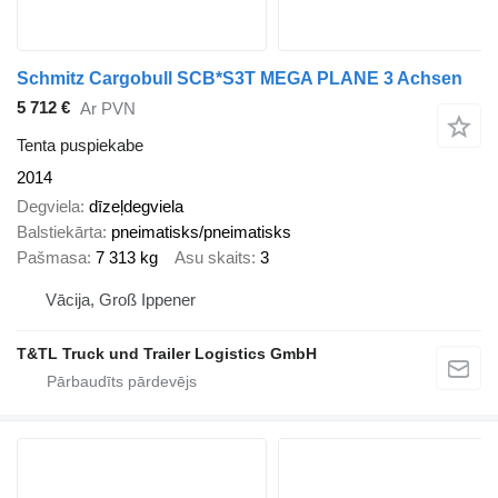
Schmitz Cargobull SCB*S3T MEGA PLANE 3 Achsen
5 712 €
Ar PVN
Tenta puspiekabe
2014
Degviela
dīzeļdegviela
Balstiekārta
pneimatisks/pneimatisks
Pašmasa
7 313 kg
Asu skaits
3
Vācija, Groß Ippener
T&TL Truck und Trailer Logistics GmbH