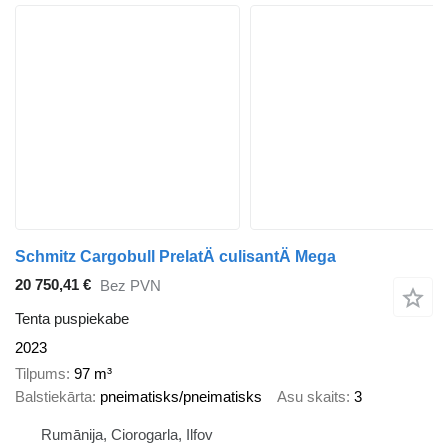
Schmitz Cargobull PrelatÄ culisantÄ Mega
20 750,41 €
Bez PVN
Tenta puspiekabe
2023
Tilpums
97 m³
Balstiekārta
pneimatisks/pneimatisks
Asu skaits
3
Rumānija, Ciorogarla, Ilfov