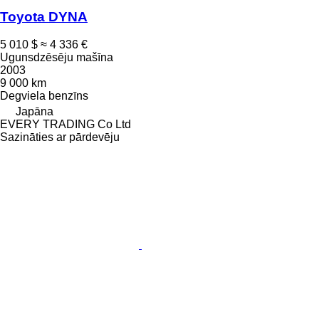
Toyota DYNA
5 010 $
≈ 4 336 €
Ugunsdzēsēju mašīna
2003
9 000 km
Degviela
benzīns
Japāna
EVERY TRADING Co Ltd
Sazināties ar pārdevēju