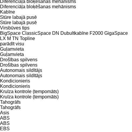
Diferenciāļa bloķēšanas mehānisms
Diferenciāļa bloķēšanas mehānisms
Kabīne
Stūre labajā pusē
Stūre labajā pusē
Virsbūves tips
BigSpace
ClassicSpace
DN
Dubultkabīne
F2000
GigaSpace
LX
M
TN
Topline
parādīt visu
Guļamvieta
Guļamvieta
Drošības spilvens
Drošības spilvens
Autonomais sildītājs
Autonomais sildītājs
Kondicionieris
Kondicionieris
Kruīza kontrole (tempomāts)
Kruīza kontrole (tempomāts)
Tahogrāfs
Tahogrāfs
Asis
ABS
ABS
EBS