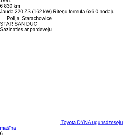
1991
6 830 km
Jauda
220 ZS (162 kW)
Riteņu formula
6x6
0 nodaļu
Polija, Starachowice
STAR SAN DUO
Sazināties ar pārdevēju
Toyota DYNA ugunsdzēsēju
mašīna
6