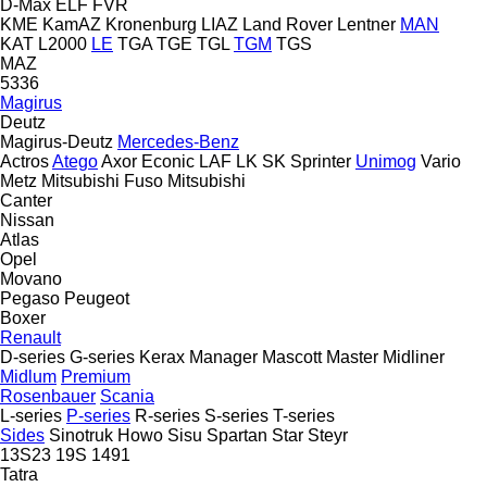
D-Max
ELF
FVR
KME
KamAZ
Kronenburg
LIAZ
Land Rover
Lentner
MAN
KAT
L2000
LE
TGA
TGE
TGL
TGM
TGS
MAZ
5336
Magirus
Deutz
Magirus-Deutz
Mercedes-Benz
Actros
Atego
Axor
Econic
LAF
LK
SK
Sprinter
Unimog
Vario
Metz
Mitsubishi Fuso
Mitsubishi
Canter
Nissan
Atlas
Opel
Movano
Pegaso
Peugeot
Boxer
Renault
D-series
G-series
Kerax
Manager
Mascott
Master
Midliner
Midlum
Premium
Rosenbauer
Scania
L-series
P-series
R-series
S-series
T-series
Sides
Sinotruk Howo
Sisu
Spartan
Star
Steyr
13S23
19S
1491
Tatra