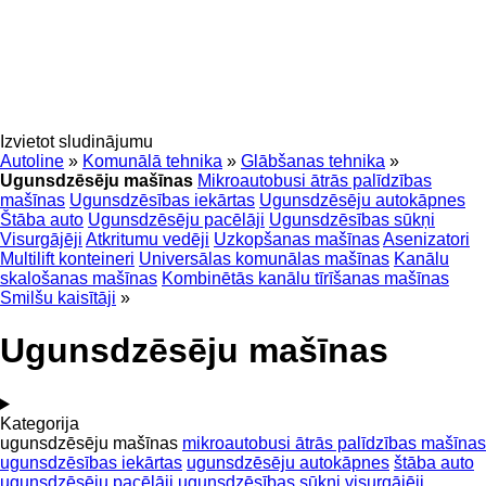
Izvietot sludinājumu
Autoline
»
Komunālā tehnika
»
Glābšanas tehnika
»
Ugunsdzēsēju mašīnas
Mikroautobusi ātrās palīdzības
mašīnas
Ugunsdzēsības iekārtas
Ugunsdzēsēju autokāpnes
Štāba auto
Ugunsdzēsēju pacēlāji
Ugunsdzēsības sūkņi
Visurgājēji
Atkritumu vedēji
Uzkopšanas mašīnas
Asenizatori
Multilift konteineri
Universālas komunālas mašīnas
Kanālu
skalošanas mašīnas
Kombinētās kanālu tīrīšanas mašīnas
Smilšu kaisītāji
»
Ugunsdzēsēju mašīnas
Kategorija
ugunsdzēsēju mašīnas
mikroautobusi ātrās palīdzības mašīnas
ugunsdzēsības iekārtas
ugunsdzēsēju autokāpnes
štāba auto
ugunsdzēsēju pacēlāji
ugunsdzēsības sūkņi
visurgājēji