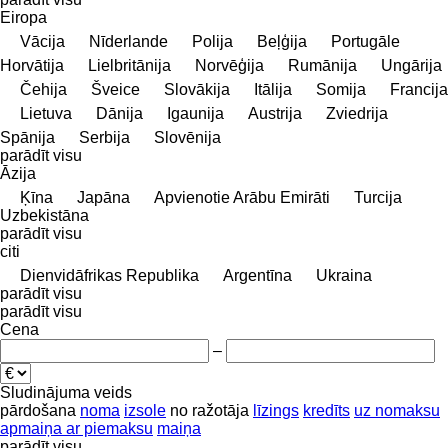
Eiropa
Vācija
Nīderlande
Polija
Beļģija
Portugāle
Horvātija
Lielbritānija
Norvēģija
Rumānija
Ungārija
Čehija
Šveice
Slovākija
Itālija
Somija
Francija
Lietuva
Dānija
Igaunija
Austrija
Zviedrija
Spānija
Serbija
Slovēnija
parādīt visu
Āzija
Ķīna
Japāna
Apvienotie Arābu Emirāti
Turcija
Uzbekistāna
parādīt visu
citi
Dienvidāfrikas Republika
Argentīna
Ukraina
parādīt visu
parādīt visu
Cena
–
Sludinājuma veids
pārdošana
noma
izsole
no ražotāja
līzings
kredīts
uz nomaksu
apmaiņa ar piemaksu
maiņa
parādīt visu