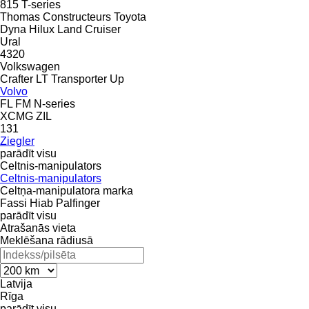
815
T-series
Thomas Constructeurs
Toyota
Dyna
Hilux
Land Cruiser
Ural
4320
Volkswagen
Crafter
LT
Transporter
Up
Volvo
FL
FM
N-series
XCMG
ZIL
131
Ziegler
parādīt visu
Celtnis-manipulators
Celtnis-manipulators
Celtņa-manipulatora marka
Fassi
Hiab
Palfinger
parādīt visu
Atrašanās vieta
Meklēšana rādiusā
Latvija
Rīga
parādīt visu