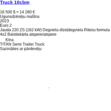
Truck 10cbm
16 500 $
≈ 14 280 €
Ugunsdzēsēju mašīna
2023
Euro 2
Jauda
220 ZS (162 kW)
Degviela
dīzeļdegviela
Riteņu formula
4x2
Balstiekārta
atspere/atspere
Ķīna
TITAN Semi Trailer Truck
Sazināties ar pārdevēju