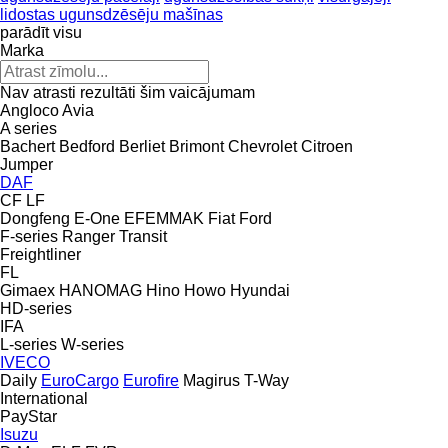
lidostas ugunsdzēsēju mašīnas
parādīt visu
Marka
Nav atrasti rezultāti šim vaicājumam
Angloco
Avia
A series
Bachert
Bedford
Berliet
Brimont
Chevrolet
Citroen
Jumper
DAF
CF
LF
Dongfeng
E-One
EFEMMAK
Fiat
Ford
F-series
Ranger
Transit
Freightliner
FL
Gimaex
HANOMAG
Hino
Howo
Hyundai
HD-series
IFA
L-series
W-series
IVECO
Daily
EuroCargo
Eurofire
Magirus
T-Way
International
PayStar
Isuzu