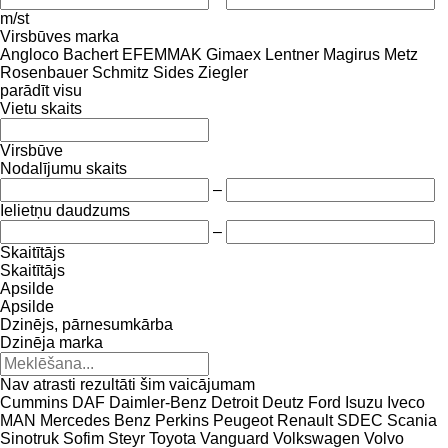
m/st
Virsbūves marka
Angloco
Bachert
EFEMMAK
Gimaex
Lentner
Magirus
Metz
Rosenbauer
Schmitz
Sides
Ziegler
parādīt visu
Vietu skaits
Virsbūve
Nodalījumu skaits
–
Ielietņu daudzums
–
Skaitītājs
Skaitītājs
Apsilde
Apsilde
Dzinējs, pārnesumkārba
Dzinēja marka
Nav atrasti rezultāti šim vaicājumam
Cummins
DAF
Daimler-Benz
Detroit
Deutz
Ford
Isuzu
Iveco
MAN
Mercedes Benz
Perkins
Peugeot
Renault
SDEC
Scania
Sinotruk
Sofim
Steyr
Toyota
Vanguard
Volkswagen
Volvo