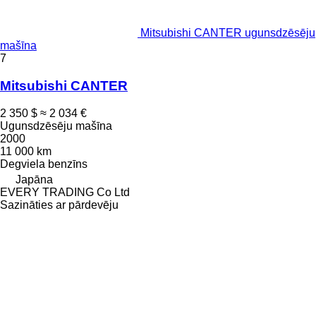
Mitsubishi CANTER ugunsdzēsēju
mašīna
7
Mitsubishi CANTER
2 350 $
≈ 2 034 €
Ugunsdzēsēju mašīna
2000
11 000 km
Degviela
benzīns
Japāna
EVERY TRADING Co Ltd
Sazināties ar pārdevēju