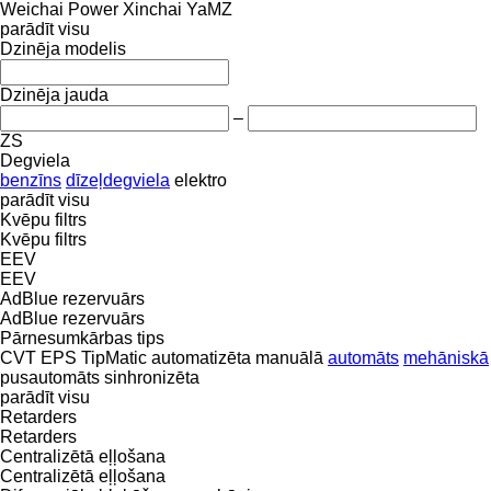
Weichai Power
Xinchai
YaMZ
parādīt visu
Dzinēja modelis
Dzinēja jauda
–
ZS
Degviela
benzīns
dīzeļdegviela
elektro
parādīt visu
Kvēpu filtrs
Kvēpu filtrs
EEV
EEV
AdBlue rezervuārs
AdBlue rezervuārs
Pārnesumkārbas tips
CVT
EPS
TipMatic
automatizēta manuālā
automāts
mehāniskā
pusautomāts
sinhronizēta
parādīt visu
Retarders
Retarders
Centralizētā eļļošana
Centralizētā eļļošana