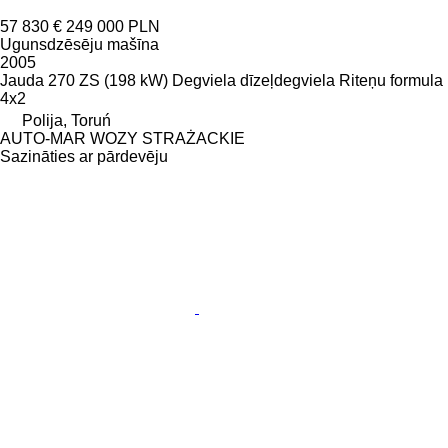
57 830 €
249 000 PLN
Ugunsdzēsēju mašīna
2005
Jauda
270 ZS (198 kW)
Degviela
dīzeļdegviela
Riteņu formula
4x2
Polija, Toruń
AUTO-MAR WOZY STRAŻACKIE
Sazināties ar pārdevēju