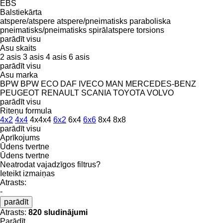
EBS
Balstiekārta
atspere/atspere
atspere/pneimatisks
paraboliska
pneimatisks/pneimatisks
spirālatspere
torsions
parādīt visu
Asu skaits
2 asis
3 asis
4 asis
6 asis
parādīt visu
Asu marka
BPW
BPW ECO
DAF
IVECO
MAN
MERCEDES-BENZ
PEUGEOT
RENAULT
SCANIA
TOYOTA
VOLVO
parādīt visu
Riteņu formula
4x2
4x4
4x4x4
6x2
6x4
6x6
8x4
8x8
parādīt visu
Aprīkojums
Ūdens tvertne
Ūdens tvertne
Neatrodat vajadzīgos filtrus?
Ieteikt izmaiņas
Atrasts:
-
parādīt
Atrasts:
820 sludinājumi
Parādīt