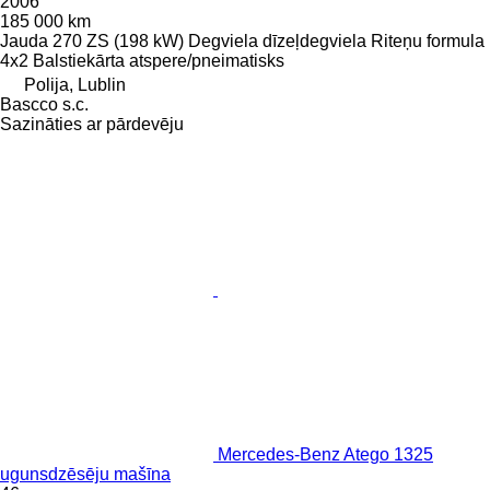
2006
185 000 km
Jauda
270 ZS (198 kW)
Degviela
dīzeļdegviela
Riteņu formula
4x2
Balstiekārta
atspere/pneimatisks
Polija, Lublin
Bascco s.c.
Sazināties ar pārdevēju
Mercedes-Benz Atego 1325
ugunsdzēsēju mašīna