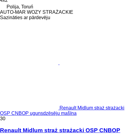
4x2
Polija, Toruń
AUTO-MAR WOZY STRAŻACKIE
Sazināties ar pārdevēju
Renault Midlum straż strażacki
OSP CNBOP ugunsdzēsēju mašīna
30
Renault Midlum straż strażacki OSP CNBOP