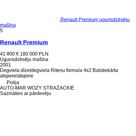
Renault Premium ugunsdzēsēju
mašīna
5
Renault Premium
41 800 €
180 000 PLN
Ugunsdzēsēju mašīna
2001
Degviela
dīzeļdegviela
Riteņu formula
4x2
Balstiekārta
atspere/atspere
Polija
AUTO-MAR WOZY STRAŻACKIE
Sazināties ar pārdevēju