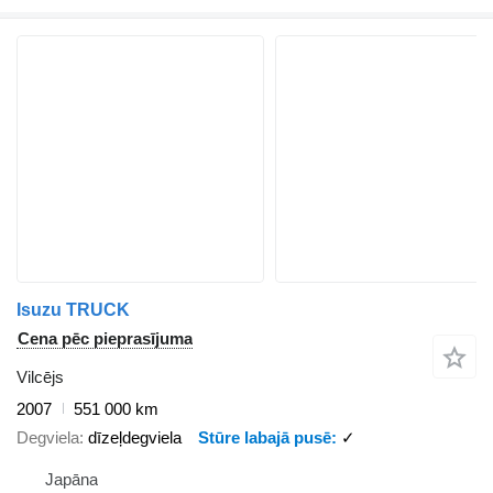
Isuzu TRUCK
Cena pēc pieprasījuma
Vilcējs
2007
551 000 km
Degviela
dīzeļdegviela
Stūre labajā pusē
✓
Japāna