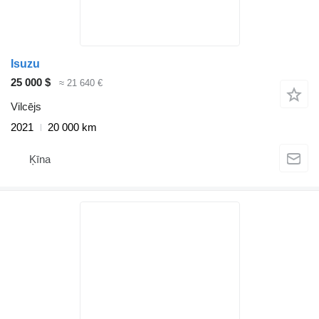
Isuzu
25 000 $
≈ 21 640 €
Vilcējs
2021
20 000 km
Ķīna