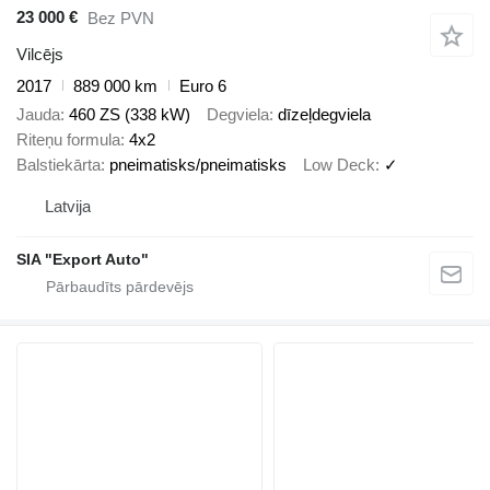
23 000 €
Bez PVN
Vilcējs
2017
889 000 km
Euro 6
Jauda
460 ZS (338 kW)
Degviela
dīzeļdegviela
Riteņu formula
4x2
Balstiekārta
pneimatisks/pneimatisks
Low Deck
✓
Latvija
SIA "Export Auto"