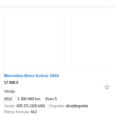
Mercedes-Benz Actros 1844
17 000 €
Vilcējs
2012
1 300 000 km
Euro 5
Jauda
435 ZS (320 kW)
Degviela
dīzeļdegviela
Riteņu formula
4x2