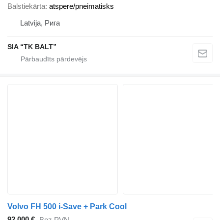
Balstiekārta
atspere/pneimatisks
Latvija, Рига
SIA “TK BALT”
Volvo FH 500 i-Save + Park Cool
92 000 €
Bez PVN