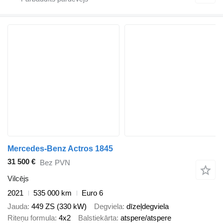
Mercedes-Benz Actros 1845
31 500 €
Bez PVN
Vilcējs
2021
535 000 km
Euro 6
Jauda
449 ZS (330 kW)
Degviela
dīzeļdegviela
Riteņu formula
4x2
Balstiekārta
atspere/atspere