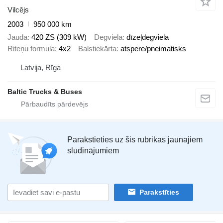
Vilcējs
2003
950 000 km
Jauda
420 ZS (309 kW)
Degviela
dīzeļdegviela
Riteņu formula
4x2
Balstiekārta
atspere/pneimatisks
Latvija, Rīga
Baltic Trucks & Buses
Parakstieties uz šis rubrikas jaunajiem
sludinājumiem
Parakstīties