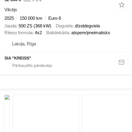
Vilcējs
2025
150 000 km
Euro 6
Jauda
500 ZS (368 kW)
Degviela
dīzeļdegviela
Riteņu formula
4x2
Balstiekārta
atspere/pneimatisks
Latvija, Rīga
SIA "KREISS"