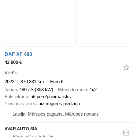
DAF XF 480
42 900 €
Vilcējs
2022
370 331 km
Euro 6
Jauda
480 ZS (353 kW)
Riteņu formula
4x2
Balstiekārta
atspere/pneimatisks
Piedziņas veids
aizmugures piedziņa
Latvija, Mārupes pagasts, Mārupes novads
AVAR AUTO SIA