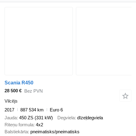
Scania R450
28 500 €
Bez PVN
Vilcējs
2017
887 534 km
Euro 6
Jauda
450 ZS (331 kW)
Degviela
dīzeļdegviela
Riteņu formula
4x2
Balstiekārta
pneimatisks/pneimatisks