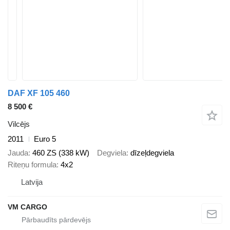
DAF XF 105 460
8 500 €
Vilcējs
2011
Euro 5
Jauda
460 ZS (338 kW)
Degviela
dīzeļdegviela
Riteņu formula
4x2
Latvija
VM CARGO