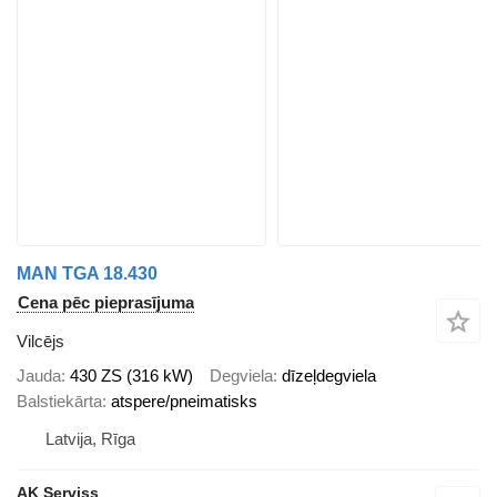
MAN TGA 18.430
Cena pēc pieprasījuma
Vilcējs
Jauda
430 ZS (316 kW)
Degviela
dīzeļdegviela
Balstiekārta
atspere/pneimatisks
Latvija, Rīga
AK Serviss