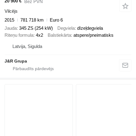
20 900 €
Bez PVN
Vilcējs
2015
781 718 km
Euro 6
Jauda
345 ZS (254 kW)
Degviela
dīzeļdegviela
Riteņu formula
4x2
Balstiekārta
atspere/pneimatisks
Latvija, Sigulda
J&R Grupa