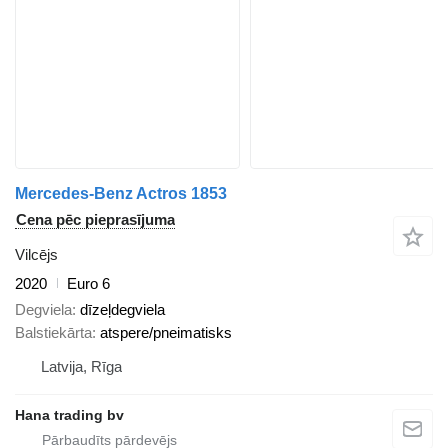
Mercedes-Benz Actros 1853
Cena pēc pieprasījuma
Vilcējs
2020
Euro 6
Degviela
dīzeļdegviela
Balstiekārta
atspere/pneimatisks
Latvija, Rīga
Hana trading bv