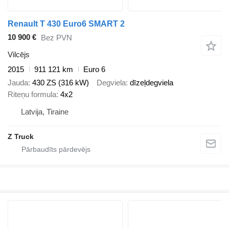
Renault T 430 Euro6 SMART 2
10 900 €
Bez PVN
Vilcējs
2015
911 121 km
Euro 6
Jauda
430 ZS (316 kW)
Degviela
dīzeļdegviela
Riteņu formula
4x2
Latvija, Tiraine
Z Truck