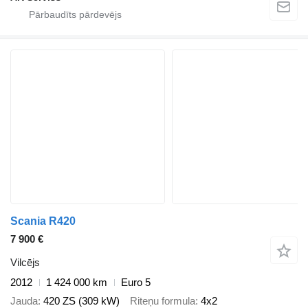
Scania R420
7 900 €
Vilcējs
2012
1 424 000 km
Euro 5
Jauda
420 ZS (309 kW)
Riteņu formula
4x2