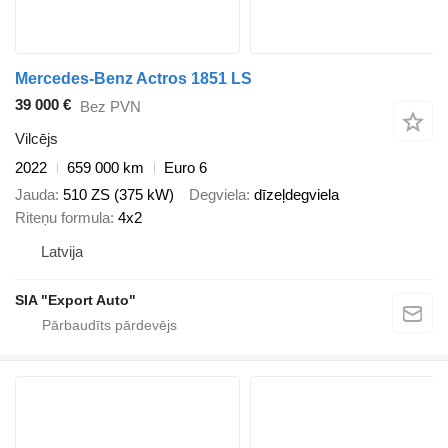
Mercedes-Benz Actros 1851 LS
39 000 €
Bez PVN
Vilcējs
2022
659 000 km
Euro 6
Jauda
510 ZS (375 kW)
Degviela
dīzeļdegviela
Riteņu formula
4x2
Latvija
SIA "Export Auto"