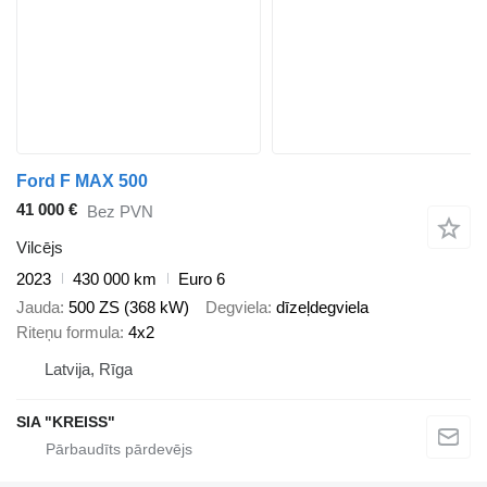
Ford F MAX 500
41 000 €
Bez PVN
Vilcējs
2023
430 000 km
Euro 6
Jauda
500 ZS (368 kW)
Degviela
dīzeļdegviela
Riteņu formula
4x2
Latvija, Rīga
SIA "KREISS"