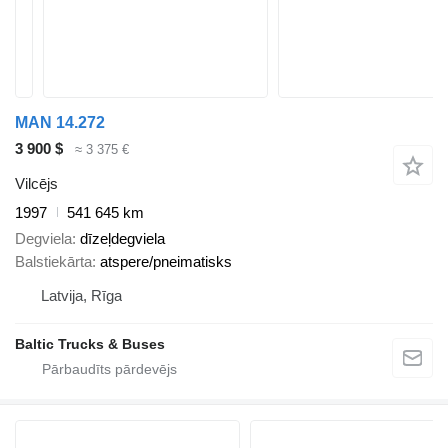
MAN 14.272
3 900 $
≈ 3 375 €
Vilcējs
1997
541 645 km
Degviela
dīzeļdegviela
Balstiekārta
atspere/pneimatisks
Latvija, Rīga
Baltic Trucks & Buses