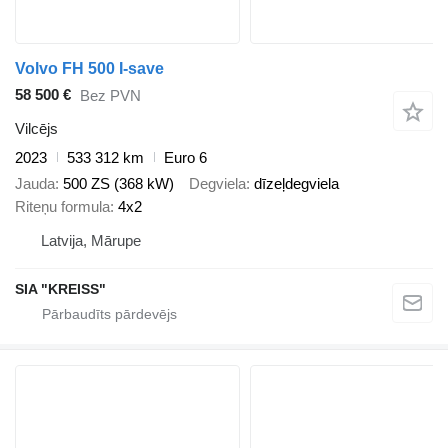
Volvo FH 500 I-save
58 500 €
Bez PVN
Vilcējs
2023
533 312 km
Euro 6
Jauda
500 ZS (368 kW)
Degviela
dīzeļdegviela
Riteņu formula
4x2
Latvija, Mārupe
SIA "KREISS"