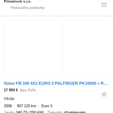
Primatruck s.r.o.
Volvo FM 340 4X2 EURO 3 PALFINGER PK16000 + REMOTE CONTROL
17 950 €
Bez PVN
Vilcējs
2006
907 120 km
Euro 3
Jauda
340 ZS (250 kW)
Degviela
dīzeļdegviela