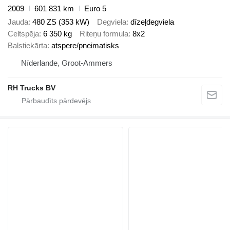
2009
601 831 km
Euro 5
Jauda
480 ZS (353 kW)
Degviela
dīzeļdegviela
Celtspēja
6 350 kg
Riteņu formula
8x2
Balstiekārta
atspere/pneimatisks
Nīderlande, Groot-Ammers
RH Trucks BV