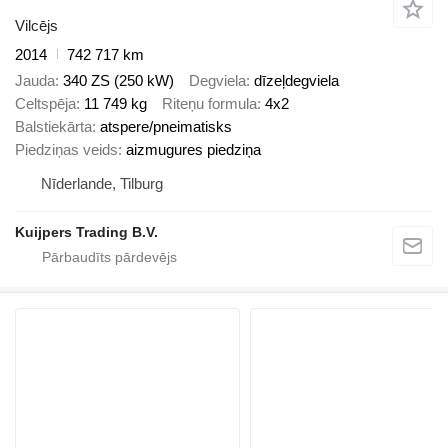
Vilcējs
2014
742 717 km
Jauda
340 ZS (250 kW)
Degviela
dīzeļdegviela
Celtspēja
11 749 kg
Riteņu formula
4x2
Balstiekārta
atspere/pneimatisks
Piedziņas veids
aizmugures piedziņa
Nīderlande, Tilburg
Kuijpers Trading B.V.