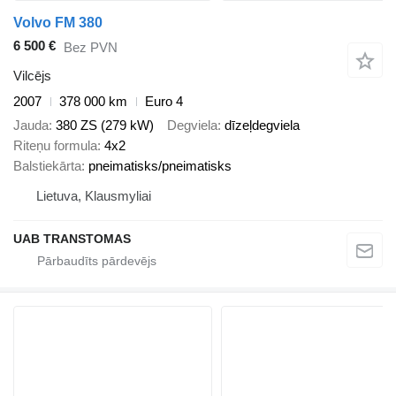
Volvo FM 380
6 500 €
Bez PVN
Vilcējs
2007
378 000 km
Euro 4
Jauda
380 ZS (279 kW)
Degviela
dīzeļdegviela
Riteņu formula
4x2
Balstiekārta
pneimatisks/pneimatisks
Lietuva, Klausmyliai
UAB TRANSTOMAS