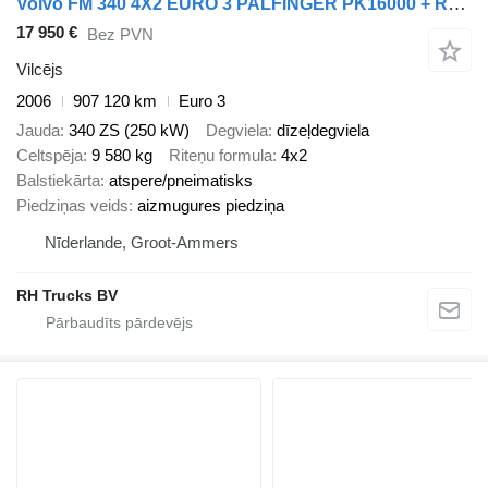
Volvo FM 340 4X2 EURO 3 PALFINGER PK16000 + REMOTE CONTROL
17 950 €
Bez PVN
Vilcējs
2006
907 120 km
Euro 3
Jauda
340 ZS (250 kW)
Degviela
dīzeļdegviela
Celtspēja
9 580 kg
Riteņu formula
4x2
Balstiekārta
atspere/pneimatisks
Piedziņas veids
aizmugures piedziņa
Nīderlande, Groot-Ammers
RH Trucks BV