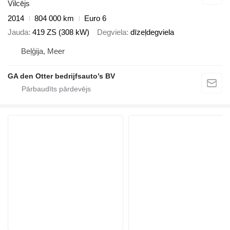
Vilcējs
2014
804 000 km
Euro 6
Jauda
419 ZS (308 kW)
Degviela
dīzeļdegviela
Beļģija, Meer
GA den Otter bedrijfsauto’s BV