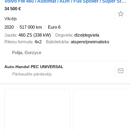
Volvo FM 460 / Automat / ADR / Full Spoiler / Super Stan / z Francji
34 500 €
Vilcējs
2020
517 000 km
Euro 6
Jauda
460 ZS (338 kW)
Degviela
dīzeļdegviela
Riteņu formula
4x2
Balstiekārta
atspere/pneimatisks
Polija, Gorzyce
Auto-Handel PEC UNIVERSAL