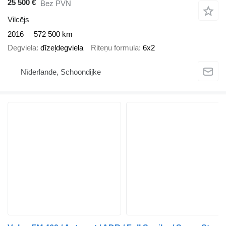
25 500 €
Bez PVN
Vilcējs
2016
572 500 km
Degviela
dīzeļdegviela
Riteņu formula
6x2
Nīderlande, Schoondijke