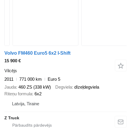
Volvo FM460 Euro5 6x2 I-Shift
15 900 €
Vilcējs
2011
771 000 km
Euro 5
Jauda
460 ZS (338 kW)
Degviela
dīzeļdegviela
Riteņu formula
6x2
Latvija, Tiraine
Z Truck