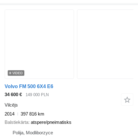
VIDEO
Volvo FM 500 6X4 E6
34 600 €
149 000 PLN
Vilcējs
2014
397 816 km
Balstiekārta
atspere/pneimatisks
Polija, Modliborzyce