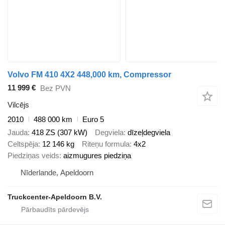
Volvo FM 410 4X2 448,000 km, Compressor
11 999 €
Bez PVN
Vilcējs
2010
488 000 km
Euro 5
Jauda
418 ZS (307 kW)
Degviela
dīzeļdegviela
Celtspēja
12 146 kg
Riteņu formula
4x2
Piedziņas veids
aizmugures piedziņa
Nīderlande, Apeldoorn
Truckcenter-Apeldoorn B.V.