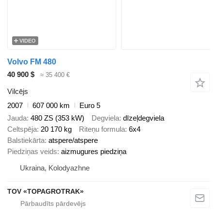
VIDEO
Volvo FM 480
40 900 $
≈ 35 400 €
Vilcējs
2007
607 000 km
Euro 5
Jauda
480 ZS (353 kW)
Degviela
dīzeļdegviela
Celtspēja
20 170 kg
Riteņu formula
6x4
Balstiekārta
atspere/atspere
Piedziņas veids
aizmugures piedziņa
Ukraina, Kolodyazhne
TOV «TOPAGROTRAK»