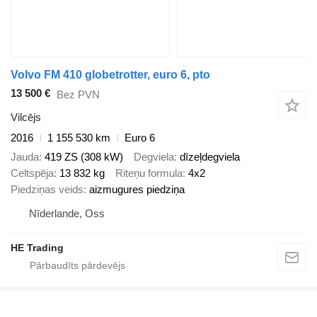
Volvo FM 410 globetrotter, euro 6, pto
13 500 €
Bez PVN
Vilcējs
2016
1 155 530 km
Euro 6
Jauda
419 ZS (308 kW)
Degviela
dīzeļdegviela
Celtspēja
13 832 kg
Riteņu formula
4x2
Piedziņas veids
aizmugures piedziņa
Nīderlande, Oss
HE Trading