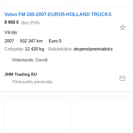
Volvo FM 340-2007-EURO5-HOLLAND TRUCKS
8 950 €
Bez PVN
Vilcējs
2007
932 347 km
Euro 5
Celtspēja
12 420 kg
Balstiekārta
atspere/pneimatisks
Nīderlande, Gendt
JHM Trading EU