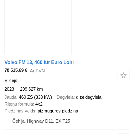
Volvo FM 13, 460 für Euro Lohr
78 515,69 €
Ar PVN
Vilcējs
2023
299 627 km
Jauda
460 ZS (338 kW)
Degviela
dīzeļdegviela
Riteņu formula
4x2
Piedziņas veids
aizmugures piedziņa
Čehija, Highway D11, EXIT25