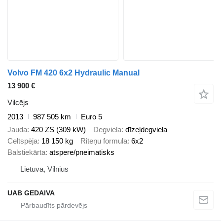
Volvo FM 420 6x2 Hydraulic Manual
13 900 €
Vilcējs
2013
987 505 km
Euro 5
Jauda
420 ZS (309 kW)
Degviela
dīzeļdegviela
Celtspēja
18 150 kg
Riteņu formula
6x2
Balstiekārta
atspere/pneimatisks
Lietuva, Vilnius
UAB GEDAIVA