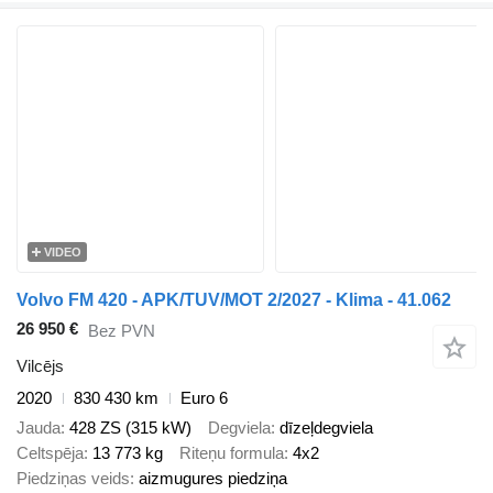
VIDEO
Volvo FM 420 - APK/TUV/MOT 2/2027 - Klima - 41.062
26 950 €
Bez PVN
Vilcējs
2020
830 430 km
Euro 6
Jauda
428 ZS (315 kW)
Degviela
dīzeļdegviela
Celtspēja
13 773 kg
Riteņu formula
4x2
Piedziņas veids
aizmugures piedziņa