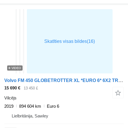
VIDEO
Volvo FM 450 GLOBETROTTER XL *EURO 6* 6X2 TRACTOR UNIT – 2019 – YK69 M
15 690 €
13 450 £
Vilcējs
2019
894 604 km
Euro 6
Lielbritānija, Sawley