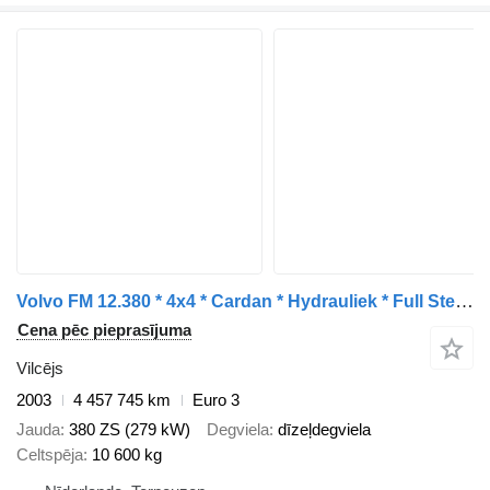
Volvo FM 12.380 * 4x4 * Cardan * Hydrauliek * Full Steel *
Cena pēc pieprasījuma
Vilcējs
2003
4 457 745 km
Euro 3
Jauda
380 ZS (279 kW)
Degviela
dīzeļdegviela
Celtspēja
10 600 kg