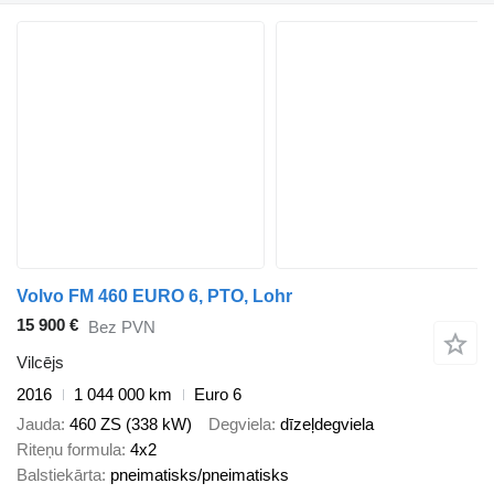
Volvo FM 460 EURO 6, PTO, Lohr
15 900 €
Bez PVN
Vilcējs
2016
1 044 000 km
Euro 6
Jauda
460 ZS (338 kW)
Degviela
dīzeļdegviela
Riteņu formula
4x2
Balstiekārta
pneimatisks/pneimatisks