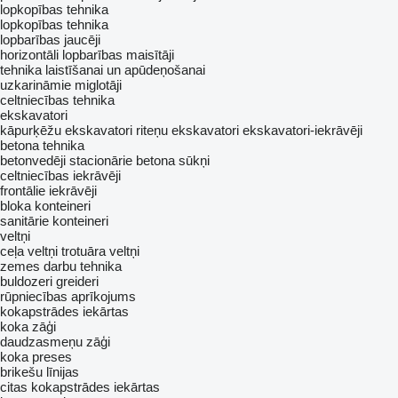
lopkopības tehnika
lopkopības tehnika
lopbarības jaucēji
horizontāli lopbarības maisītāji
tehnika laistīšanai un apūdeņošanai
uzkarināmie miglotāji
celtniecības tehnika
ekskavatori
kāpurķēžu ekskavatori
riteņu ekskavatori
ekskavatori-iekrāvēji
betona tehnika
betonvedēji
stacionārie betona sūkņi
celtniecības iekrāvēji
frontālie iekrāvēji
bloka konteineri
sanitārie konteineri
veltņi
ceļa veltņi
trotuāra veltņi
zemes darbu tehnika
buldozeri
greideri
rūpniecības aprīkojums
kokapstrādes iekārtas
koka zāģi
daudzasmeņu zāģi
koka preses
brikešu līnijas
citas kokapstrādes iekārtas