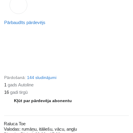
Pārbaudīts pārdevējs
Pārdošanā:
144 sludinājumi
1
gads Autoline
16
gadi tirgū
Kļūt par pārdevēja abonentu
Raluca Toe
Valodas:
rumāņu, itāliešu, vācu, angļu