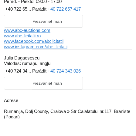
Pirmd. - Piektd.
09:00 - 17:00
+40 722 65...
Parādīt
+40 722 657 417
Piezvaniet man
www.abc-auctions.com
www.abc-licitatii.ro
www.facebook.com/abclicitatii
www.instagram.com/abc_licitatii
Julia Dugaesescu
Valodas:
rumāņu, angļu
+40 724 34...
Parādīt
+40 724 343 026
Piezvaniet man
Adrese
Rumānija, Dolj County, Craiova » Str Calafatului nr.117, Braniste
(Podari)