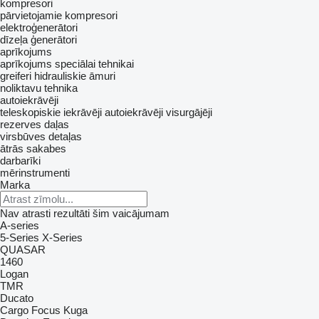
kompresori
pārvietojamie kompresori
elektroģenerātori
dīzeļa ģenerātori
aprīkojums
aprīkojums speciālai tehnikai
greiferi
hidrauliskie āmuri
noliktavu tehnika
autoiekrāvēji
teleskopiskie iekrāvēji
autoiekrāvēji visurgājēji
rezerves daļas
virsbūves detaļas
ātrās sakabes
darbarīki
mērinstrumenti
Marka
Nav atrasti rezultāti šim vaicājumam
A-series
5-Series
X-Series
QUASAR
1460
Logan
TMR
Ducato
Cargo
Focus
Kuga