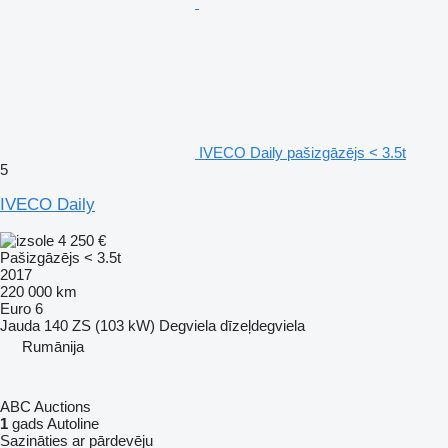
IVECO Daily pašizgāzējs < 3.5t
5
IVECO Daily
4 250 €
Pašizgāzējs < 3.5t
2017
220 000 km
Euro 6
Jauda
140 ZS (103 kW)
Degviela
dīzeļdegviela
Rumānija
ABC Auctions
1
gads Autoline
Sazināties ar pārdevēju