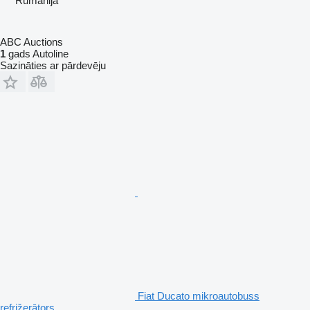
Rumānija
ABC Auctions
1
gads Autoline
Sazināties ar pārdevēju
Fiat Ducato mikroautobuss
refrižerātors