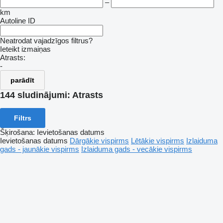
–
km
Autoline ID
Neatrodat vajadzīgos filtrus?
Ieteikt izmaiņas
Atrasts:
-
parādīt
144 sludinājumi:
Atrasts
Filtrs
Šķirošana
:
Ievietošanas datums
Ievietošanas datums
Dārgākie vispirms
Lētākie vispirms
Izlaiduma
gads - jaunākie vispirms
Izlaiduma gads - vecākie vispirms