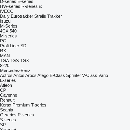
D-series
E-series
HW-series
R-series
ix
IVECO
Daily
Eurotrakker
Stralis
Trakker
Isuzu
M-Series
4CX
540
M-series
PC
Profi Liner
SD
RX
MAN
TGA
TGS
TGX
8220
Mercedes-Benz
Actros
Antos
Arocs
Atego
E-Class
Sprinter
V-Class
Vario
E-series
Atleon
CP
Cayenne
Renault
Kerax
Premium
T-series
Scania
G-series
R-series
S-series
SP
Samurai