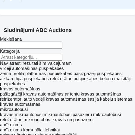
Sludinājumi ABC Auctions
Meklēšana
Kategorija
Nav atrasti rezultāti šim vaicājumam
vilcēji
automašīnas
puspiekabes
zema profila platformas puspiekabes
pašizgāzēji puspiekabes
aizkaru tipa puspiekabes
refrižerātori puspiekabes
betona maisītāji
puspiekabes
kravas automašīnas
pašizgāzēji
kravas automašīnas ar tentu
kravas automašīnas
refrižeratori
auto vedēji
kravas automašīnas šasija
kabeļu sistēmas
kravas automašīnas
mikroautobusi
kravas mikroautobusi
mikroautobusi pasažieru
mikroautobusi
refrižerātori
mikroautobusi kravas un pasažieru
aprīkojums
aprīkojums komunālai tehnikai
sniega vērstuves
uzkares sniega pūtēji