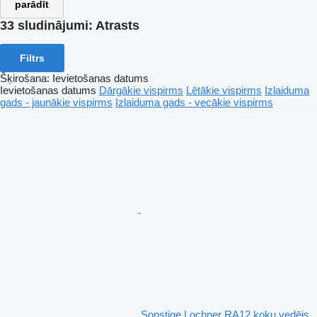
parādīt
33 sludinājumi:
Atrasts
Filtrs
Šķirošana
:
Ievietošanas datums
Ievietošanas datums
Dārgākie vispirms
Lētākie vispirms
Izlaiduma
gads - jaunākie vispirms
Izlaiduma gads - vecākie vispirms
Sonstige Lochner RA12 koku vedējs