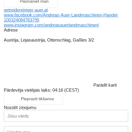
Piezvaniet man
getreidereiniger-auer.at
www.facebook.com/Andreas-Auer-Landmaschinen-Handel-
100324084763795
www.instagram.com/andreasauerlandmaschinen/
Adrese
Austrija, Lejasaustrija, Ottenschlag, Gaßles 3/2
Parādīt karti
Pārdevēja vietējais laiks: 04:16 (CEST)
Pieprasīt tikšanos
Nosūtīt ziņojumu