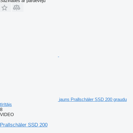
Sazināties ar pārdevēju
jauns Prallschäler SSD 200 graudu
tīrītājs
8
VIDEO
Prallschäler SSD 200