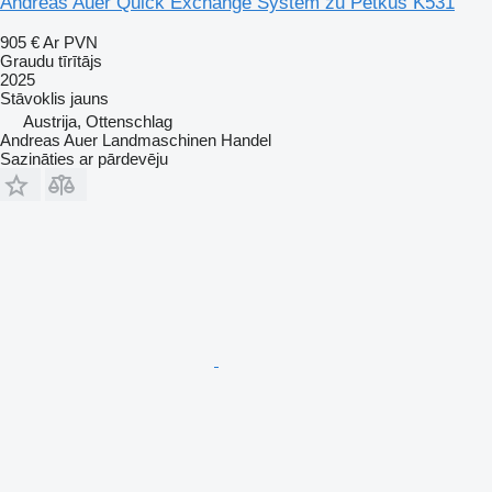
Andreas Auer Quick Exchange System zu Petkus K531
905 €
Ar PVN
Graudu tīrītājs
2025
Stāvoklis
jauns
Austrija, Ottenschlag
Andreas Auer Landmaschinen Handel
Sazināties ar pārdevēju