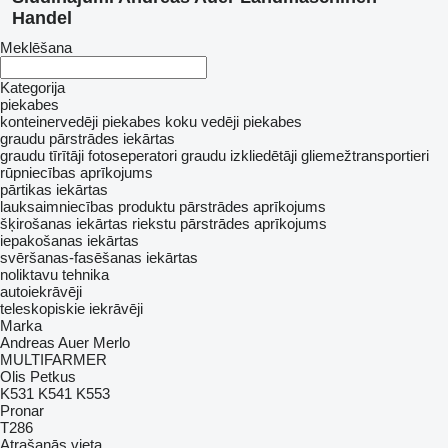
Handel
Meklēšana
Kategorija
piekabes
konteinervedēji piekabes
koku vedēji piekabes
graudu pārstrādes iekārtas
graudu tīrītāji
fotoseperatori
graudu izkliedētāji
gliemežtransportieri
rūpniecības aprīkojums
pārtikas iekārtas
lauksaimniecības produktu pārstrādes aprīkojums
šķirošanas iekārtas
riekstu pārstrādes aprīkojums
iepakošanas iekārtas
svēršanas-fasēšanas iekārtas
noliktavu tehnika
autoiekrāvēji
teleskopiskie iekrāvēji
Marka
Andreas Auer
Merlo
MULTIFARMER
Olis
Petkus
K531
K541
K553
Pronar
T286
Atrašanās vieta