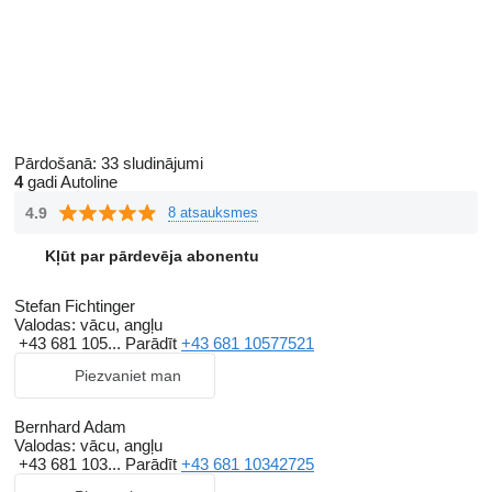
Pārdošanā:
33 sludinājumi
4
gadi Autoline
4.9
8 atsauksmes
Kļūt par pārdevēja abonentu
Stefan Fichtinger
Valodas:
vācu, angļu
+43 681 105...
Parādīt
+43 681 10577521
Piezvaniet man
Bernhard Adam
Valodas:
vācu, angļu
+43 681 103...
Parādīt
+43 681 10342725