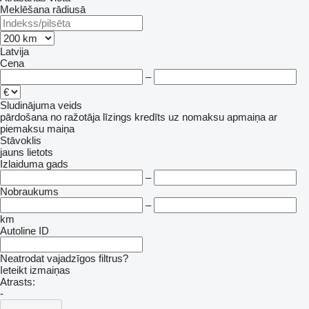
Meklēšana rādiusā
Latvija
Cena
–
Sludinājuma veids
pārdošana
no ražotāja
līzings
kredīts
uz nomaksu
apmaiņa ar
piemaksu
maiņa
Stāvoklis
jauns
lietots
Izlaiduma gads
–
Nobraukums
–
km
Autoline ID
Neatrodat vajadzīgos filtrus?
Ieteikt izmaiņas
Atrasts:
-