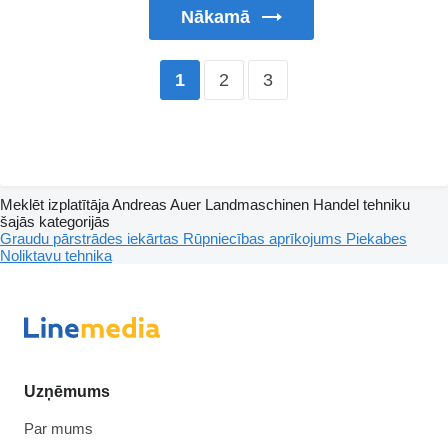
Nākamā
2
3
1
Meklēt izplatītāja Andreas Auer Landmaschinen Handel tehniku
šajās kategorijās
Graudu pārstrādes iekārtas
Rūpniecības aprīkojums
Piekabes
Noliktavu tehnika
Uzņēmums
Par mums