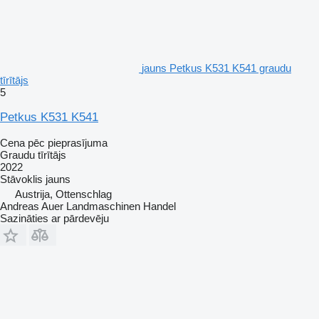
jauns Petkus K531 K541 graudu
tīrītājs
5
Petkus K531 K541
Cena pēc pieprasījuma
Graudu tīrītājs
2022
Stāvoklis
jauns
Austrija, Ottenschlag
Andreas Auer Landmaschinen Handel
Sazināties ar pārdevēju