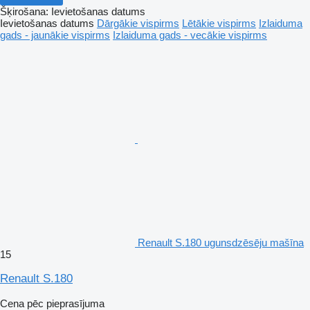
Šķirošana
:
Ievietošanas datums
Ievietošanas datums
Dārgākie vispirms
Lētākie vispirms
Izlaiduma
gads - jaunākie vispirms
Izlaiduma gads - vecākie vispirms
Renault S.180 ugunsdzēsēju mašīna
15
Renault S.180
Cena pēc pieprasījuma