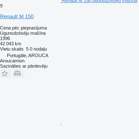
Renault M 150 ugunsdzēsēju mašīna
9
Renault M 150
Cena pēc pieprasījuma
Ugunsdzēsēju mašīna
1996
42 043 km
Vietu skaits
5
0 nodaļu
Portugāle, AROUCA
Aroucamion
Sazināties ar pārdevēju