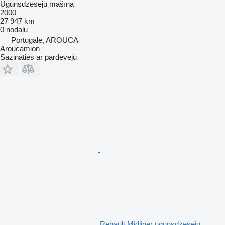
Ugunsdzēsēju mašīna
2000
27 947 km
0 nodaļu
Portugāle, AROUCA
Aroucamion
Sazināties ar pārdevēju
Renault Midliner ugunsdzēsēju