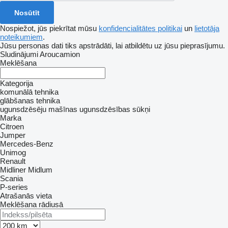
Nospiežot, jūs piekrītat mūsu
konfidencialitātes politikai
un
lietotāja
noteikumiem
.
Jūsu personas dati tiks apstrādāti, lai atbildētu uz jūsu pieprasījumu.
Sludinājumi Aroucamion
Meklēšana
Kategorija
komunālā tehnika
glābšanas tehnika
ugunsdzēsēju mašīnas
ugunsdzēsības sūkņi
Marka
Citroen
Jumper
Mercedes-Benz
Unimog
Renault
Midliner
Midlum
Scania
P-series
Atrašanās vieta
Meklēšana rādiusā