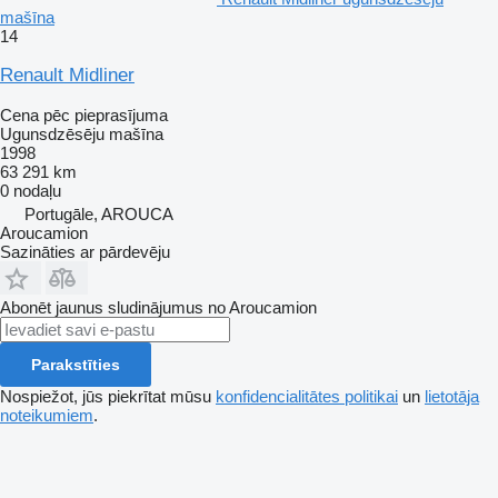
mašīna
14
Renault Midliner
Cena pēc pieprasījuma
Ugunsdzēsēju mašīna
1998
63 291 km
0 nodaļu
Portugāle, AROUCA
Aroucamion
Sazināties ar pārdevēju
Abonēt jaunus sludinājumus no Aroucamion
Parakstīties
Nospiežot, jūs piekrītat mūsu
konfidencialitātes politikai
un
lietotāja
noteikumiem
.