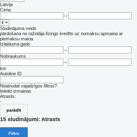
Latvija
Cena
–
Sludinājuma veids
pārdošana
no ražotāja
līzings
kredīts
uz nomaksu
apmaiņa ar
piemaksu
maiņa
Izlaiduma gads
–
Nobraukums
–
km
Autoline ID
Neatrodat vajadzīgos filtrus?
Ieteikt izmaiņas
Atrasts:
-
parādīt
15 sludinājumi:
Atrasts
Filtrs