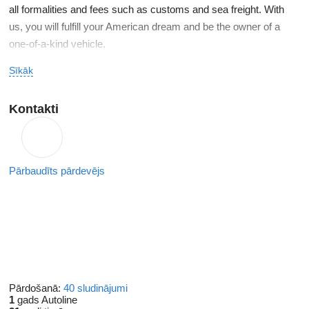
all formalities and fees such as customs and sea freight. With
us, you will fulfill your American dream and be the owner of a
one-of-a-kind vehicle.
Sīkāk
We will provide you with a price estimate and delivery date for
the car in front of your house before implementation.
Kontakti
All formalities are handled only by our employees. Without
additional intermediaries, we can offer you not only a lower price
but also a faster turnaround time.
Pārbaudīts pārdevējs
Pārdošanā:
40 sludinājumi
1
gads Autoline