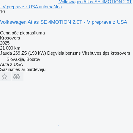
Volkswagen Atlas SE 4MOTION 2.0T
- V preprave z USA automašīna
10
Volkswagen Atlas SE 4MOTION 2.0T - V preprave z USA
Cena pēc pieprasījuma
Krosovers
2025
21 000 km
Jauda
269 ZS (198 kW)
Degviela
benzīns
Virsbūves tips
krosovers
Slovākija, Bobrov
Auta z USA
Sazināties ar pārdevēju