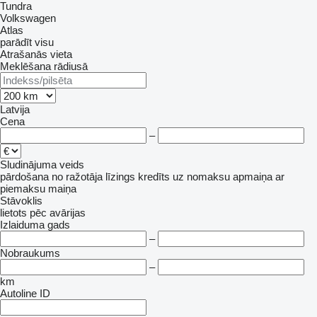
Tundra
Volkswagen
Atlas
parādīt visu
Atrašanās vieta
Meklēšana rādiusā
Latvija
Cena
–
Sludinājuma veids
pārdošana
no ražotāja
līzings
kredīts
uz nomaksu
apmaiņa ar
piemaksu
maiņa
Stāvoklis
lietots
pēc avārijas
Izlaiduma gads
–
Nobraukums
–
km
Autoline ID