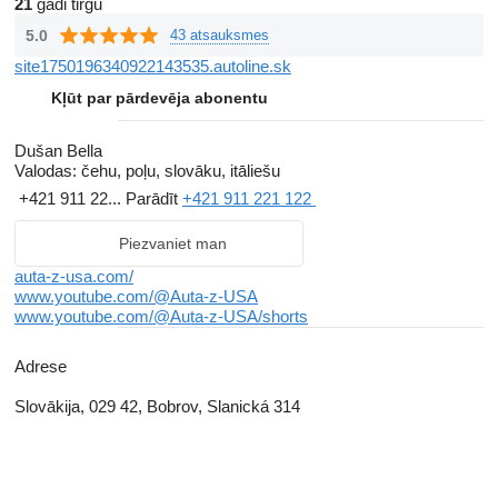
21
gadi tirgū
5.0
43 atsauksmes
site1750196340922143535.autoline.sk
Kļūt par pārdevēja abonentu
Dušan Bella
Valodas:
čehu, poļu, slovāku, itāliešu
+421 911 22...
Parādīt
+421 911 221 122
Piezvaniet man
auta-z-usa.com/
www.youtube.com/@Auta-z-USA
www.youtube.com/@Auta-z-USA/shorts
Adrese
Slovākija, 029 42, Bobrov, Slanická 314