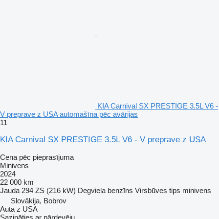
KIA Carnival SX PRESTIGE 3.5L V6 -
V preprave z USA automašīna pēc avārijas
11
KIA Carnival SX PRESTIGE 3.5L V6 - V preprave z USA
Cena pēc pieprasījuma
Minivens
2024
22 000 km
Jauda
294 ZS (216 kW)
Degviela
benzīns
Virsbūves tips
minivens
Slovākija, Bobrov
Auta z USA
Sazināties ar pārdevēju