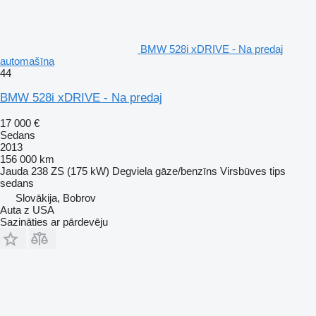
BMW 528i xDRIVE - Na predaj
automašīna
44
BMW 528i xDRIVE - Na predaj
17 000 €
Sedans
2013
156 000 km
Jauda
238 ZS (175 kW)
Degviela
gāze/benzīns
Virsbūves tips
sedans
Slovākija, Bobrov
Auta z USA
Sazināties ar pārdevēju