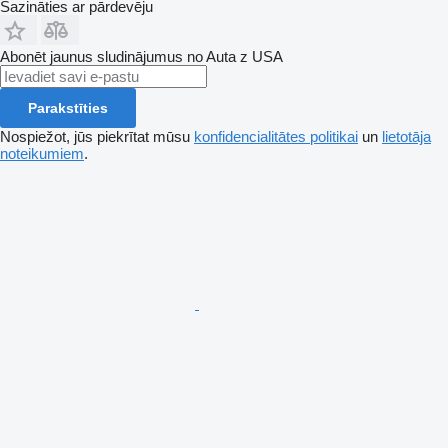
Sazināties ar pārdevēju
Abonēt jaunus sludinājumus no Auta z USA
Parakstīties
Nospiežot, jūs piekrītat mūsu
konfidencialitātes politikai
un
lietotāja
noteikumiem
.