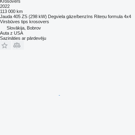
Krosovers
2022
113 000 km
Jauda
405 ZS (298 kW)
Degviela
gāze/benzīns
Riteņu formula
4x4
Virsbūves tips
krosovers
Slovākija, Bobrov
Auta z USA
Sazināties ar pārdevēju