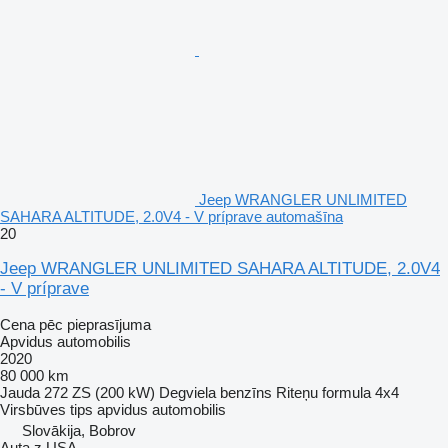
Jeep WRANGLER UNLIMITED
SAHARA ALTITUDE, 2.0V4 - V príprave automašīna
20
Jeep WRANGLER UNLIMITED SAHARA ALTITUDE, 2.0V4
- V príprave
Cena pēc pieprasījuma
Apvidus automobilis
2020
80 000 km
Jauda
272 ZS (200 kW)
Degviela
benzīns
Riteņu formula
4x4
Virsbūves tips
apvidus automobilis
Slovākija, Bobrov
Auta z USA