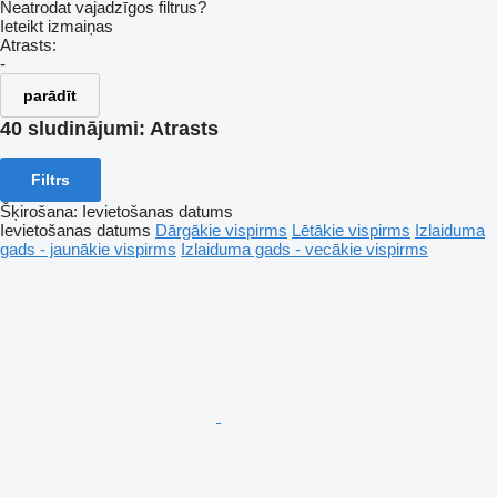
Neatrodat vajadzīgos filtrus?
Ieteikt izmaiņas
Atrasts:
-
parādīt
40 sludinājumi:
Atrasts
Filtrs
Šķirošana
:
Ievietošanas datums
Ievietošanas datums
Dārgākie vispirms
Lētākie vispirms
Izlaiduma
gads - jaunākie vispirms
Izlaiduma gads - vecākie vispirms