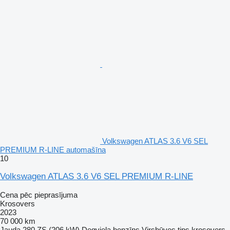
Volkswagen ATLAS 3.6 V6 SEL
PREMIUM R-LINE automašīna
10
Volkswagen ATLAS 3.6 V6 SEL PREMIUM R-LINE
Cena pēc pieprasījuma
Krosovers
2023
70 000 km
Jauda
280 ZS (206 kW)
Degviela
benzīns
Virsbūves tips
krosovers