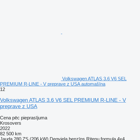
Volkswagen ATLAS 3.6 V6 SEL
PREMIUM R-LINE - V preprave z USA automašīna
12
Volkswagen ATLAS 3.6 V6 SEL PREMIUM R-LINE - V
preprave z USA
Cena pēc pieprasījuma
Krosovers
2022
82 500 km
Jauda
280 ZS (206 kW)
Degviela
benzīns
Riteņu formula
4x4