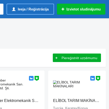
Ieeja / Reģistrācija
Izvietot sludinājumu
Piereģistrēt uzņēmumu
Amber Elektromekanik San. Tic. Ltd. Şti.
ELİBOL TARIM MAKİNALARI
ja
Turcija, Karatay/Konya