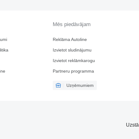
Mēs piedāvājam
jumi
Reklāma Autoline
itika
Izvietot sludinājumu
Izvietot reklāmkarogu
ine
Partneru programma
Uzņēmumiem
Uzstā