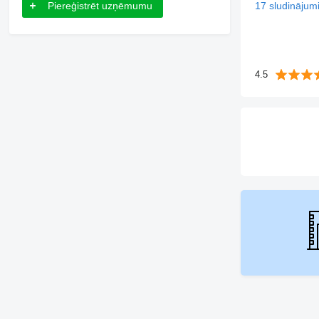
Piereģistrēt uzņēmumu
17 sludinājum
4.5