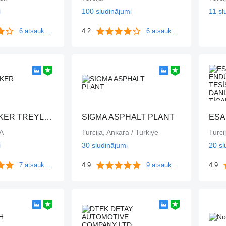
i
100 sludinājumi
11 sl
6 atsauksmes
4.2
6 atsauksmes
SİNAN TANKER TREYLER
SIGMA ASPHALT PLANT
A
Turcija, Ankara / Turkiye
Turci
i
30 sludinājumi
20 sl
7 atsauksmes
4.9
9 atsauksmes
4.9