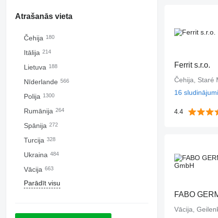
Atrašanās vieta
Čehija
180
Itālija
214
Ferrit s.r.o.
Lietuva
188
Čehija, Staré
Nīderlande
566
16 sludinājum
Polija
1300
Rumānija
264
4.4
Spānija
272
Turcija
328
Ukraina
484
Vācija
663
Parādīt visu
FABO GER
Vācija, Geilen