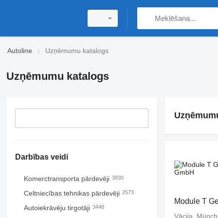
Autoline
Uzņēmumu katalogs
Uzņēmumu katalogs
Uzņēmumu 
Darbības veidi
Komerctransporta pārdevēji
3830
Celtniecības tehnikas pārdevēji
2573
Module T G
Autoiekrāvēju tirgotāji
3448
Vācija, Münc