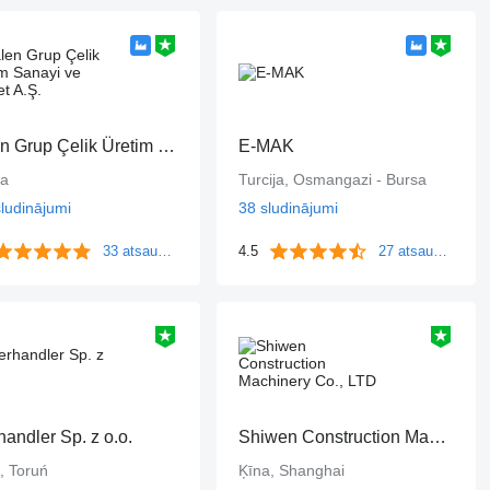
Galen Grup Çelik Üretim Sanayi ve Ticaret A.Ş.
E-MAK
ja
Turcija, Osmangazi - Bursa
ludinājumi
38 sludinājumi
33 atsauksmes
4.5
27 atsauksmes
handler Sp. z o.o.
Shiwen Construction Machinery Co., LTD
a, Toruń
Ķīna, Shanghai