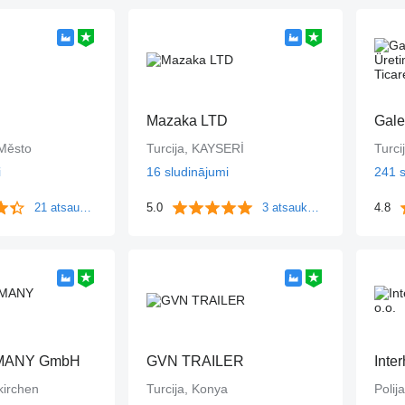
Mazaka LTD
 Město
Turcija, KAYSERİ
Turci
i
16 sludinājumi
241 s
21 atsauksmes
5.0
3 atsauksmes
4.8
MANY GmbH
GVN TRAILER
Inter
kirchen
Turcija, Konya
Polij