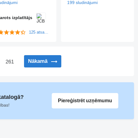
udinājumi
199 sludinājumi
arots izplatītājs
125 atsauksmes
Nākamā
…
261
katalogā?
Piereģistrēt uzņēmumu
ības!