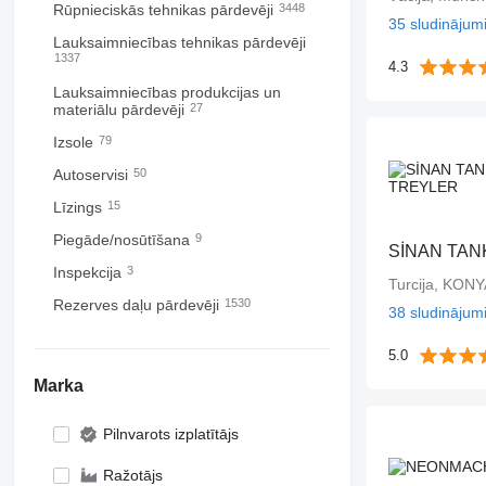
Rūpnieciskās tehnikas pārdevēji
3448
35 sludinājum
Lauksaimniecības tehnikas pārdevēji
1337
4.3
Lauksaimniecības produkcijas un
materiālu pārdevēji
27
Izsole
79
Autoservisi
50
Līzings
15
Piegāde/nosūtīšana
9
Inspekcija
3
Turcija, KONY
Rezerves daļu pārdevēji
1530
38 sludinājum
5.0
Marka
Pilnvarots izplatītājs
Ražotājs