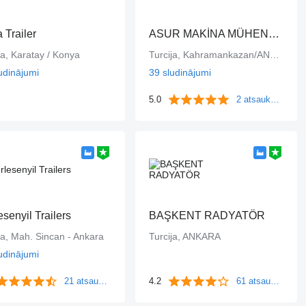
 Trailer
ASUR MAKİNA MÜHENDİSLİK
ja, Karatay / Konya
Turcija, Kahramankazan/ANKARA
udinājumi
39 sludinājumi
5.0
2 atsauksmes
esenyil Trailers
BAŞKENT RADYATÖR
ja, Mah. Sincan - Ankara
Turcija, ANKARA
udinājumi
21 atsauksmes
4.2
61 atsauksmes