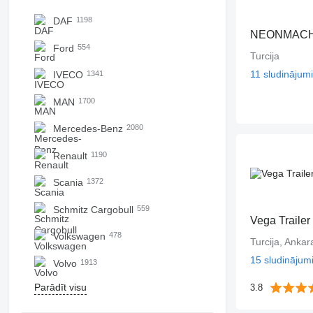
DAF
1198
NEONMAC
Ford
554
Turcija
11 sludinājumi
IVECO
1341
MAN
1700
Mercedes-Benz
2080
Renault
1190
Scania
1372
Schmitz Cargobull
559
Vega Trailer
Volkswagen
478
Turcija, Ankar
15 sludinājum
Volvo
1913
Parādīt visu
3.8