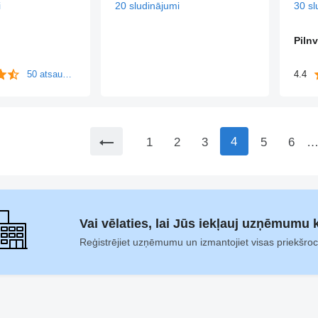
i
20 sludinājumi
30 sl
Pilnv
50 atsauksmes
4.4
4
1
2
3
5
6
Vai vēlaties, lai Jūs iekļauj uzņēmumu 
Reģistrējiet uzņēmumu un izmantojiet visas priekšroc