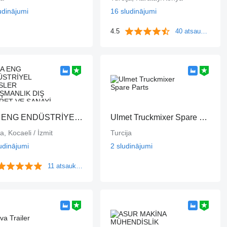
udinājumi
16 sludinājumi
4.5
40 atsauksmes
ESA ENG ENDÜSTRİYEL TESİSLER DANIŞMANLIK DIŞ TİCARET VE SANAYİ LİMİTED ŞİRKETİ
Ulmet Truckmixer Spare Parts
ja, Kocaeli / İzmit
Turcija
udinājumi
2 sludinājumi
11 atsauksmes