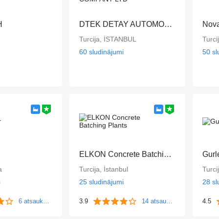
H
DTEK DETAY AUTOMOTIVE COMPANY LTD
Nova
Turcija, İSTANBUL
Turci
60 sludinājumi
50 sl
ELKON Concrete Batching Plants
Gurl
a
Turcija, İstanbul
Turci
i
25 sludinājumi
28 sl
6 atsauksmes
3.9
14 atsauksmes
4.5