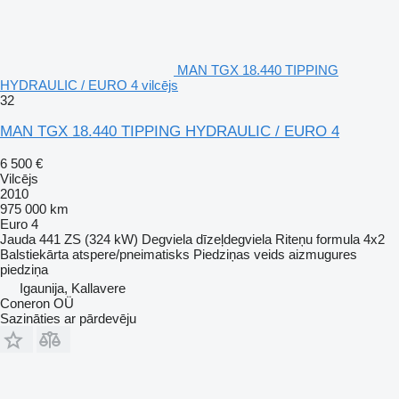
MAN TGX 18.440 TIPPING
HYDRAULIC / EURO 4 vilcējs
32
MAN TGX 18.440 TIPPING HYDRAULIC / EURO 4
6 500 €
Vilcējs
2010
975 000 km
Euro 4
Jauda
441 ZS (324 kW)
Degviela
dīzeļdegviela
Riteņu formula
4x2
Balstiekārta
atspere/pneimatisks
Piedziņas veids
aizmugures
piedziņa
Igaunija, Kallavere
Coneron OÜ
Sazināties ar pārdevēju