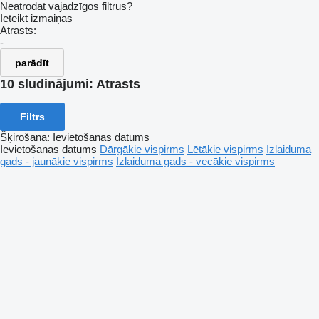
Neatrodat vajadzīgos filtrus?
Ieteikt izmaiņas
Atrasts:
-
parādīt
10 sludinājumi:
Atrasts
Filtrs
Šķirošana
:
Ievietošanas datums
Ievietošanas datums
Dārgākie vispirms
Lētākie vispirms
Izlaiduma
gads - jaunākie vispirms
Izlaiduma gads - vecākie vispirms