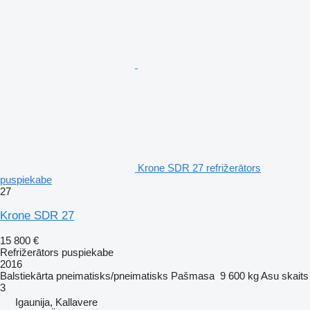
Krone SDR 27 refrižerātors
puspiekabe
27
Krone SDR 27
15 800 €
Refrižerātors puspiekabe
2016
Balstiekārta
pneimatisks/pneimatisks
Pašmasa
9 600 kg
Asu skaits
3
Igaunija, Kallavere