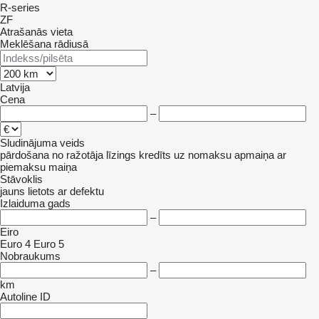
R-series
ZF
Atrašanās vieta
Meklēšana rādiusā
Latvija
Cena
–
Sludinājuma veids
pārdošana
no ražotāja
līzings
kredīts
uz nomaksu
apmaiņa ar
piemaksu
maiņa
Stāvoklis
jauns
lietots
ar defektu
Izlaiduma gads
–
Eiro
Euro 4
Euro 5
Nobraukums
–
km
Autoline ID