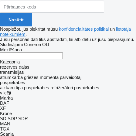
Nospiežot, jūs piekrītat mūsu
konfidencialitātes politikai
un
lietotāja
noteikumiem
.
Jūsu personas dati tiks apstrādāti, lai atbildētu uz jūsu pieprasījumu.
Sludinājumi Coneron OÜ
Meklēšana
Kategorija
rezerves daļas
transmisijas
ātrumkārba
griezes momenta pārveidotāji
puspiekabes
aizkaru tipa puspiekabes
refrižerātori puspiekabes
vilcēji
Marka
DAF
XF
Krone
SD
SDP
SDR
MAN
TGX
Scania