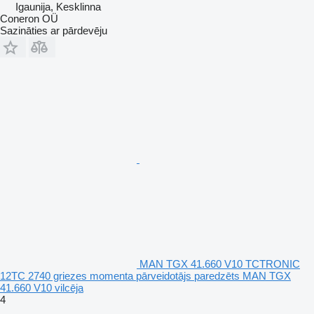
Igaunija, Kesklinna
Coneron OÜ
Sazināties ar pārdevēju
MAN TGX 41.660 V10 TCTRONIC
12TC 2740 griezes momenta pārveidotājs paredzēts MAN TGX
41.660 V10 vilcēja
4