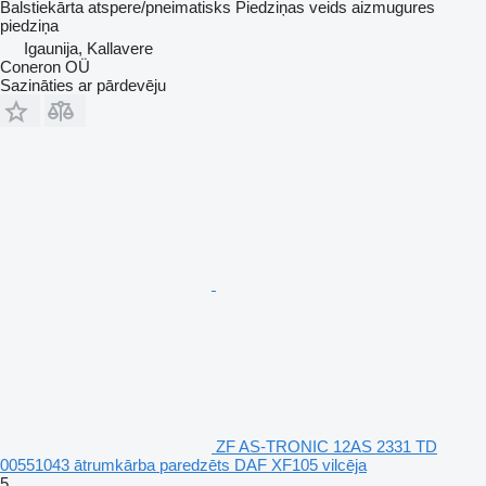
Balstiekārta
atspere/pneimatisks
Piedziņas veids
aizmugures
piedziņa
Igaunija, Kallavere
Coneron OÜ
Sazināties ar pārdevēju
ZF AS-TRONIC 12AS 2331 TD
00551043 ātrumkārba paredzēts DAF XF105 vilcēja
5