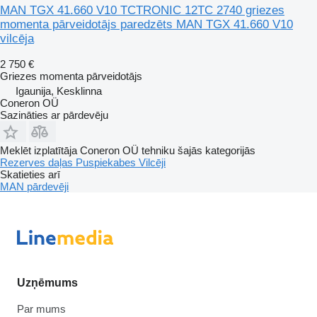
MAN TGX 41.660 V10 TCTRONIC 12TC 2740 griezes
momenta pārveidotājs paredzēts MAN TGX 41.660 V10
vilcēja
2 750 €
Griezes momenta pārveidotājs
Igaunija, Kesklinna
Coneron OÜ
Sazināties ar pārdevēju
Meklēt izplatītāja Coneron OÜ tehniku šajās kategorijās
Rezerves daļas
Puspiekabes
Vilcēji
Skatieties arī
MAN pārdevēji
Uzņēmums
Par mums