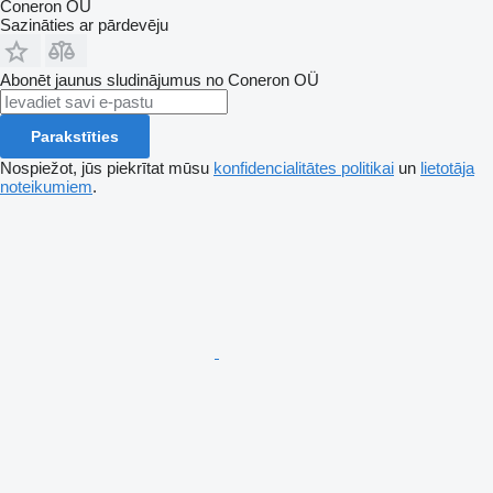
Coneron OÜ
Sazināties ar pārdevēju
Abonēt jaunus sludinājumus no Coneron OÜ
Parakstīties
Nospiežot, jūs piekrītat mūsu
konfidencialitātes politikai
un
lietotāja
noteikumiem
.