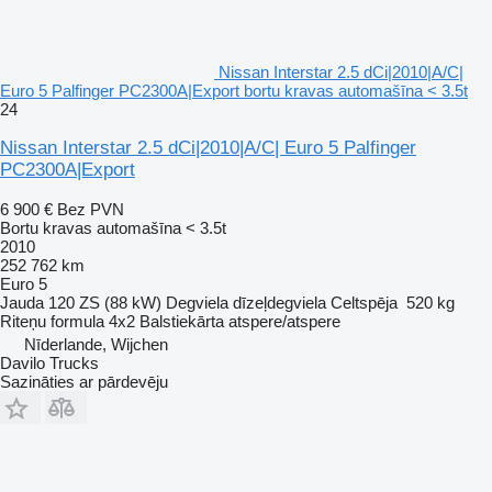
Nissan Interstar 2.5 dCi|2010|A/C|
Euro 5 Palfinger PC2300A|Export bortu kravas automašīna < 3.5t
24
Nissan Interstar 2.5 dCi|2010|A/C| Euro 5 Palfinger
PC2300A|Export
6 900 €
Bez PVN
Bortu kravas automašīna < 3.5t
2010
252 762 km
Euro 5
Jauda
120 ZS (88 kW)
Degviela
dīzeļdegviela
Celtspēja
520 kg
Riteņu formula
4x2
Balstiekārta
atspere/atspere
Nīderlande, Wijchen
Davilo Trucks
Sazināties ar pārdevēju