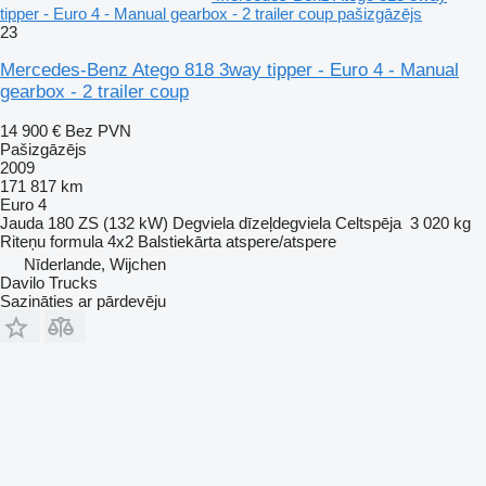
tipper - Euro 4 - Manual gearbox - 2 trailer coup pašizgāzējs
23
Mercedes-Benz Atego 818 3way tipper - Euro 4 - Manual
gearbox - 2 trailer coup
14 900 €
Bez PVN
Pašizgāzējs
2009
171 817 km
Euro 4
Jauda
180 ZS (132 kW)
Degviela
dīzeļdegviela
Celtspēja
3 020 kg
Riteņu formula
4x2
Balstiekārta
atspere/atspere
Nīderlande, Wijchen
Davilo Trucks
Sazināties ar pārdevēju