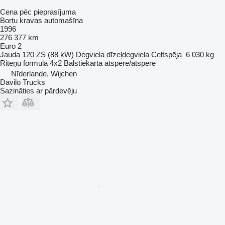
Cena pēc pieprasījuma
Bortu kravas automašīna
1996
276 377 km
Euro 2
Jauda
120 ZS (88 kW)
Degviela
dīzeļdegviela
Celtspēja
6 030 kg
Riteņu formula
4x2
Balstiekārta
atspere/atspere
Nīderlande, Wijchen
Davilo Trucks
Sazināties ar pārdevēju