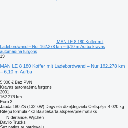
MAN LE 8 180 Koffer mit
Ladebordwand – Nur 162.278 km – 6,10 m Aufba kravas
automašīna furgons
19
MAN LE 8 180 Koffer mit Ladebordwand – Nur 162.278 km
– 6,10 m Aufba
5 900 €
Bez PVN
Kravas automašīna furgons
2001
162 278 km
Euro 3
Jauda
180 ZS (132 kW)
Degviela
dīzeļdegviela
Celtspēja
4 020 kg
Riteņu formula
4x2
Balstiekārta
atspere/pneimatisks
Nīderlande, Wijchen
Davilo Trucks
Sazināties ar pārdevēju