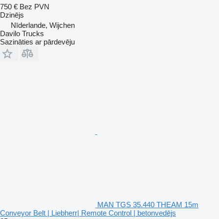
750 €
Bez PVN
Dzinējs
Nīderlande, Wijchen
Davilo Trucks
Sazināties ar pārdevēju
MAN TGS 35.440 THEAM 15m
Conveyor Belt | Liebherr| Remote Control | betonvedējs