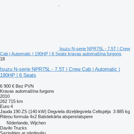
Isuzu N-serie NPR75L - 7.5T | Crew
Cab | Automatic | 190HP | 6 Seats kravas automašīna furgons
18
Isuzu N-serie NPR75L - 7.5T | Crew Cab | Automatic |
190HP | 6 Seats
6 900 €
Bez PVN
Kravas automašīna furgons
2010
262 715 km
Euro 4
Jauda
190 ZS (140 kW)
Degviela
dīzeļdegviela
Celtspēja
3 885 kg
Riteņu formula
4x2
Balstiekārta
atspere/atspere
Nīderlande, Wijchen
Davilo Trucks
Sazināties ar pārdevēju