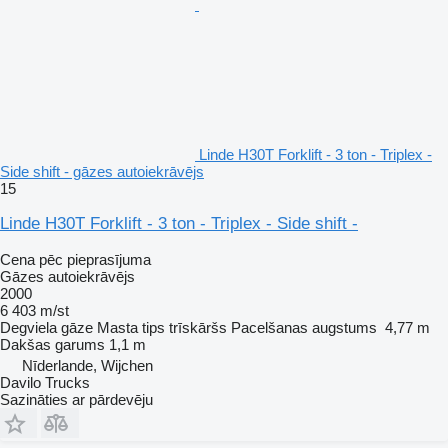
Linde H30T Forklift - 3 ton - Triplex -
Side shift - gāzes autoiekrāvējs
15
Linde H30T Forklift - 3 ton - Triplex - Side shift -
Cena pēc pieprasījuma
Gāzes autoiekrāvējs
2000
6 403 m/st
Degviela
gāze
Masta tips
trīskāršs
Pacelšanas augstums
4,77 m
Dakšas garums
1,1 m
Nīderlande, Wijchen
Davilo Trucks
Sazināties ar pārdevēju