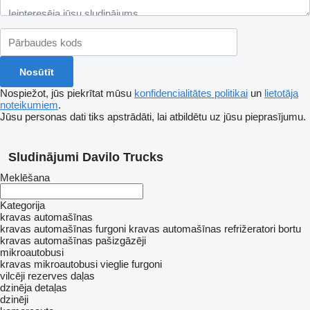
Nospiežot, jūs piekrītat mūsu
konfidencialitātes politikai
un
lietotāja
noteikumiem
.
Jūsu personas dati tiks apstrādāti, lai atbildētu uz jūsu pieprasījumu.
Sludinājumi Davilo Trucks
Meklēšana
Kategorija
kravas automašīnas
kravas automašīnas furgoni
kravas automašīnas refrižeratori
bortu
kravas automašīnas
pašizgāzēji
mikroautobusi
kravas mikroautobusi
vieglie furgoni
vilcēji
rezerves daļas
dzinēja detaļas
dzinēji