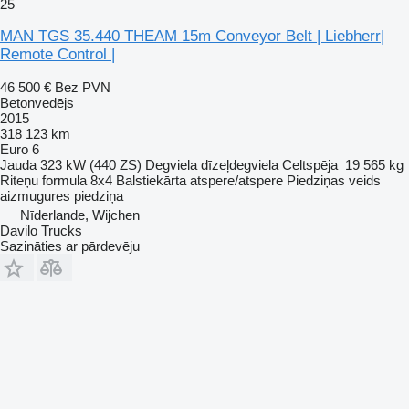
25
MAN TGS 35.440 THEAM 15m Conveyor Belt | Liebherr|
Remote Control |
46 500 €
Bez PVN
Betonvedējs
2015
318 123 km
Euro 6
Jauda
323 kW (440 ZS)
Degviela
dīzeļdegviela
Celtspēja
19 565 kg
Riteņu formula
8x4
Balstiekārta
atspere/atspere
Piedziņas veids
aizmugures piedziņa
Nīderlande, Wijchen
Davilo Trucks
Sazināties ar pārdevēju