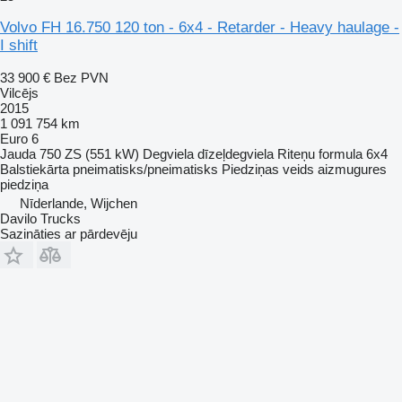
Volvo FH 16.750 120 ton - 6x4 - Retarder - Heavy haulage -
I shift
33 900 €
Bez PVN
Vilcējs
2015
1 091 754 km
Euro 6
Jauda
750 ZS (551 kW)
Degviela
dīzeļdegviela
Riteņu formula
6x4
Balstiekārta
pneimatisks/pneimatisks
Piedziņas veids
aizmugures
piedziņa
Nīderlande, Wijchen
Davilo Trucks
Sazināties ar pārdevēju