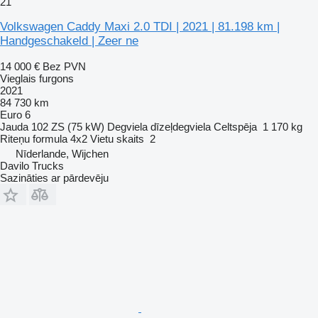
21
Volkswagen Caddy Maxi 2.0 TDI | 2021 | 81.198 km |
Handgeschakeld | Zeer ne
14 000 €
Bez PVN
Vieglais furgons
2021
84 730 km
Euro 6
Jauda
102 ZS (75 kW)
Degviela
dīzeļdegviela
Celtspēja
1 170 kg
Riteņu formula
4x2
Vietu skaits
2
Nīderlande, Wijchen
Davilo Trucks
Sazināties ar pārdevēju