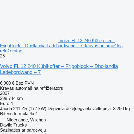
Volvo FL 12 240 Kühlkoffer –
Frigoblock – Dhollandia Ladebordwand – 7. kravas automašīna
refrižerators
25
Volvo FL 12 240 Kühlkoffer – Frigoblock – Dhollandia
Ladebordwand – 7
6 900 €
Bez PVN
Kravas automašīna refrižerators
2007
298 744 km
Euro 4
Jauda
241 ZS (177 kW)
Degviela
dīzeļdegviela
Celtspēja
3 250 kg
Riteņu formula
4x2
Nīderlande, Wijchen
Davilo Trucks
Sazināties ar pārdevēju