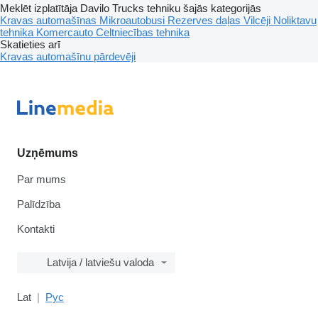
Meklēt izplatītāja Davilo Trucks tehniku šajās kategorijās
Kravas automašīnas
Mikroautobusi
Rezerves daļas
Vilcēji
Noliktavu
tehnika
Komercauto
Celtniecības tehnika
Skatieties arī
Kravas automašīnu pārdevēji
Uzņēmums
Par mums
Palīdzība
Kontakti
Latvija / latviešu valoda
Lat
Рус