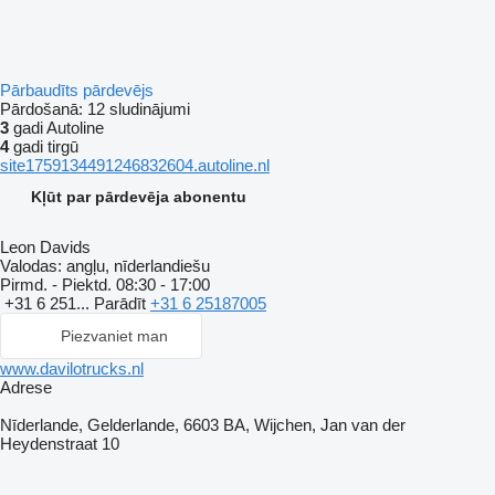
Pārbaudīts pārdevējs
Pārdošanā:
12 sludinājumi
3
gadi Autoline
4
gadi tirgū
site1759134491246832604.autoline.nl
Kļūt par pārdevēja abonentu
Leon Davids
Valodas:
angļu, nīderlandiešu
Pirmd. - Piektd.
08:30 - 17:00
+31 6 251...
Parādīt
+31 6 25187005
Piezvaniet man
www.davilotrucks.nl
Adrese
Nīderlande, Gelderlande, 6603 BA, Wijchen, Jan van der
Heydenstraat 10