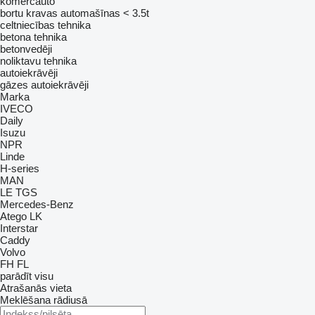
komercauto
bortu kravas automašīnas < 3.5t
celtniecības tehnika
betona tehnika
betonvedēji
noliktavu tehnika
autoiekrāvēji
gāzes autoiekrāvēji
Marka
IVECO
Daily
Isuzu
NPR
Linde
H-series
MAN
LE
TGS
Mercedes-Benz
Atego
LK
Interstar
Caddy
Volvo
FH
FL
parādīt visu
Atrašanās vieta
Meklēšana rādiusā