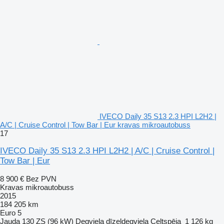
IVECO Daily 35 S13 2.3 HPI L2H2 |
A/C | Cruise Control | Tow Bar | Eur kravas mikroautobuss
17
IVECO Daily 35 S13 2.3 HPI L2H2 | A/C | Cruise Control |
Tow Bar | Eur
8 900 €
Bez PVN
Kravas mikroautobuss
2015
184 205 km
Euro 5
Jauda
130 ZS (96 kW)
Degviela
dīzeļdegviela
Celtspēja
1 126 kg