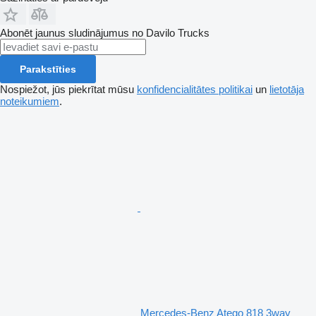
Abonēt jaunus sludinājumus no Davilo Trucks
Parakstīties
Nospiežot, jūs piekrītat mūsu
konfidencialitātes politikai
un
lietotāja
noteikumiem
.
Mercedes-Benz Atego 818 3way