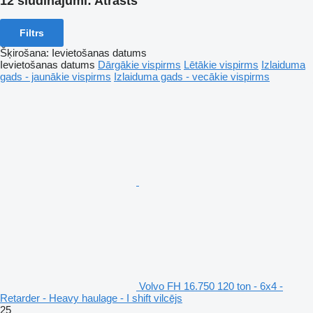
12 sludinājumi:
Atrasts
Filtrs
Šķirošana
:
Ievietošanas datums
Ievietošanas datums
Dārgākie vispirms
Lētākie vispirms
Izlaiduma
gads - jaunākie vispirms
Izlaiduma gads - vecākie vispirms
Volvo FH 16.750 120 ton - 6x4 -
Retarder - Heavy haulage - I shift vilcējs
25