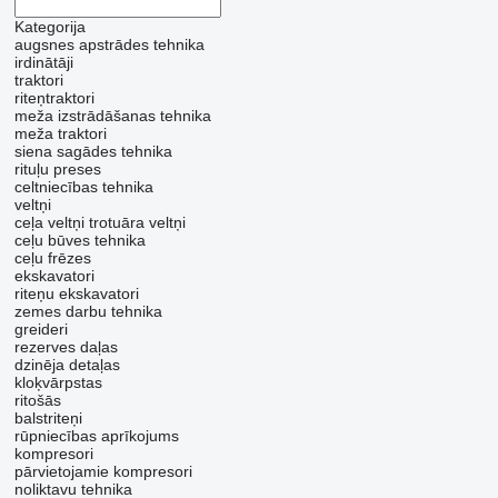
Kategorija
augsnes apstrādes tehnika
irdinātāji
traktori
riteņtraktori
meža izstrādāšanas tehnika
meža traktori
siena sagādes tehnika
rituļu preses
celtniecības tehnika
veltņi
ceļa veltņi
trotuāra veltņi
ceļu būves tehnika
ceļu frēzes
ekskavatori
riteņu ekskavatori
zemes darbu tehnika
greideri
rezerves daļas
dzinēja detaļas
kloķvārpstas
ritošās
balstriteņi
rūpniecības aprīkojums
kompresori
pārvietojamie kompresori
noliktavu tehnika