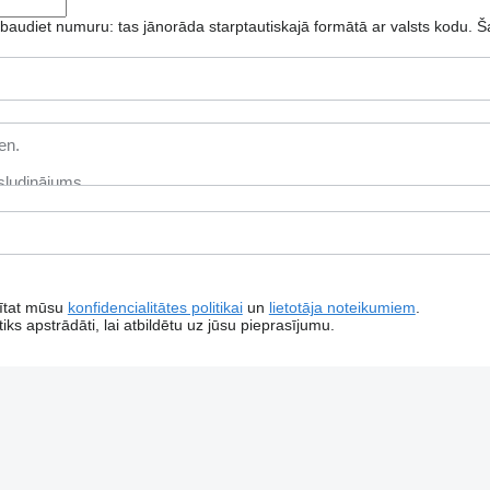
baudiet numuru: tas jānorāda starptautiskajā formātā ar valsts kodu.
Š
rītat mūsu
konfidencialitātes politikai
un
lietotāja noteikumiem
.
iks apstrādāti, lai atbildētu uz jūsu pieprasījumu.