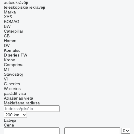
autoiekrāvēji
teleskopiskie iekrāvēji
Marka
XAS
BOMAG
BW
Caterpillar
CB
Hamm
DV
Komatsu
D series
PW
Krone
Comprima
MT
Stavostroj
VH
G-series
W-series
parādīt visu
Atrašanās vieta
Meklēšana rādiusā
Latvija
Cena
–