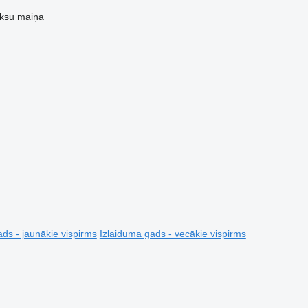
ksu
maiņa
ds - jaunākie vispirms
Izlaiduma gads - vecākie vispirms