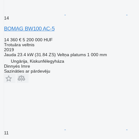
14
BOMAG BW100 AC-5
14 360 €
5 200 000 HUF
Trotuāra veltnis
2019
Jauda
23.4 kW (31.84 ZS)
Veltņa platums
1 000 mm
Ungārija, Kiskunfélegyháza
Dinnyés Imre
Sazināties ar pārdevēju
11