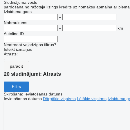
Sludinājuma veids
pārdošana
no ražotāja
līzings
kredīts
uz nomaksu
apmaiņa ar piema
Izlaiduma gads
–
Nobraukums
–
km
Autoline ID
Neatrodat vajadzīgos filtrus?
Ieteikt izmaiņas
Atrasts:
-
parādīt
20 sludinājumi:
Atrasts
Filtrs
Šķirošana
:
Ievietošanas datums
Ievietošanas datums
Dārgākie vispirms
Lētākie vispirms
Izlaiduma ga