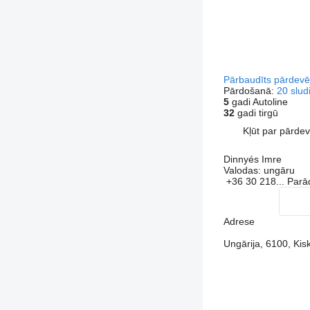
Pārbaudīts pārdevē
Pārdošanā:
20 slud
5
gadi Autoline
32
gadi tirgū
Kļūt par pārde
Dinnyés Imre
Valodas:
ungāru
+36 30 218...
Parā
Adrese
Ungārija, 6100, Ki