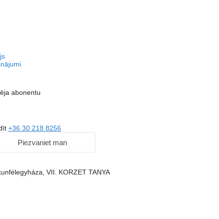
js
inājumi
vēja abonentu
dīt
+36 30 218 8256
Piezvaniet man
skunfélegyháza, VII. KORZET TANYA