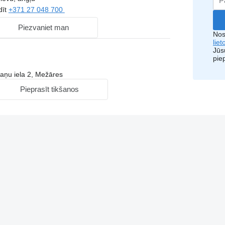
dīt
+371 27 048 700
Piezvaniet man
Nos
lie
Jūsu
pie
kaņu iela 2, Mežāres
Pieprasīt tikšanos