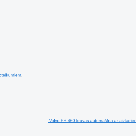
noteikumiem
.
Volvo FH 460 kravas automašīna ar aizkariem