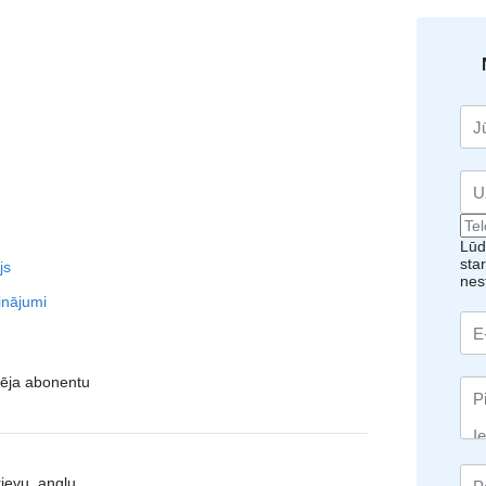
Lūd
sta
js
nes
inājumi
vēja abonentu
rievu, angļu