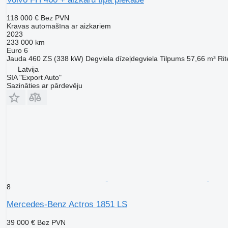
118 000 €
Bez PVN
Kravas automašīna ar aizkariem
2023
233 000 km
Euro 6
Jauda
460 ZS (338 kW)
Degviela
dīzeļdegviela
Tilpums
57,66 m³
Rit
Latvija
SIA "Export Auto"
Sazināties ar pārdevēju
8
Mercedes-Benz Actros 1851 LS
39 000 €
Bez PVN