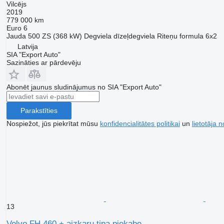
Vilcējs
2019
779 000 km
Euro 6
Jauda
500 ZS (368 kW)
Degviela
dīzeļdegviela
Riteņu formula
6x2
Latvija
SIA "Export Auto"
Sazināties ar pārdevēju
Abonēt jaunus sludinājumus no SIA "Export Auto"
Parakstīties
Nospiežot, jūs piekrītat mūsu
konfidencialitātes politikai
un
lietotāja 
13
Volvo FH 460 + aizkaru tipa piekabe