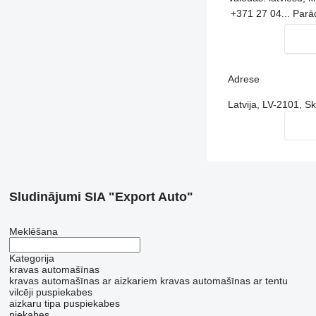
+371 27 04...
Parā
Adrese
Latvija, LV-2101, S
Sludinājumi SIA "Export Auto"
Meklēšana
Kategorija
kravas automašīnas
kravas automašīnas ar aizkariem
kravas automašīnas ar tentu
vilcēji
puspiekabes
aizkaru tipa puspiekabes
piekabes