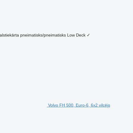
alstiekārta
pneimatisks/pneimatisks
Low Deck
✓
Volvo FH 500, Euro-6, 6x2 vilcējs