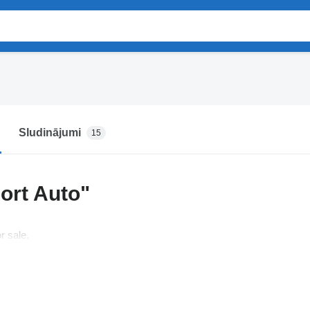
Sludinājumi
15
ort Auto"
r sale.