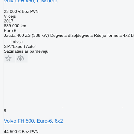
Volvo FH 460, Low deck
23 000 €
Bez PVN
Vilcējs
2017
889 000 km
Euro 6
Jauda
460 ZS (338 kW)
Degviela
dīzeļdegviela
Riteņu formula
4x2
B
Latvija
SIA "Export Auto"
Sazināties ar pārdevēju
9
Volvo FH 500, Euro-6, 6x2
44 500 €
Bez PVN