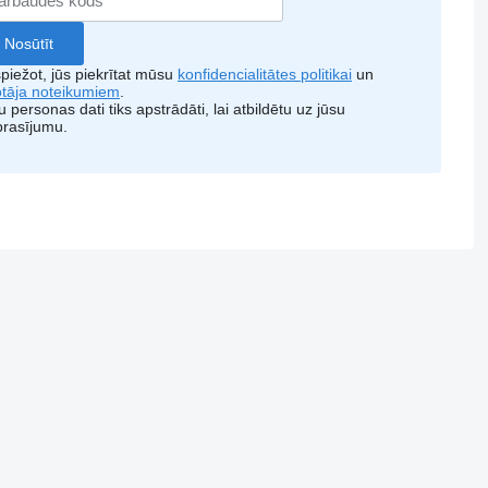
piežot, jūs piekrītat mūsu
konfidencialitātes politikai
un
totāja noteikumiem
.
 personas dati tiks apstrādāti, lai atbildētu uz jūsu
prasījumu.