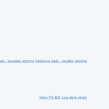
ds - jaunākie vispirms
Izlaiduma gads - vecākie vispirms
Volvo FH 460, Low deck vilcējs