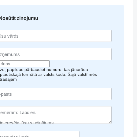
Nosūtīt ziņojumu
zu, papildus pārbaudiet numuru: tas jānorāda
rptautiskajā formātā ar valsts kodu.
Šajā valstī mēs
trādājam