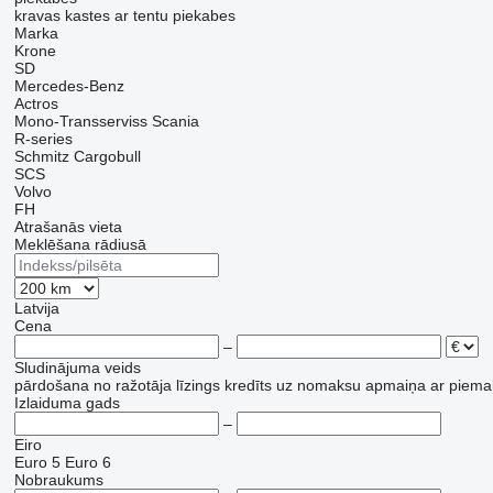
kravas kastes ar tentu piekabes
Marka
Krone
SD
Mercedes-Benz
Actros
Mono-Transserviss
Scania
R-series
Schmitz Cargobull
SCS
Volvo
FH
Atrašanās vieta
Meklēšana rādiusā
Latvija
Cena
–
Sludinājuma veids
pārdošana
no ražotāja
līzings
kredīts
uz nomaksu
apmaiņa ar piema
Izlaiduma gads
–
Eiro
Euro 5
Euro 6
Nobraukums