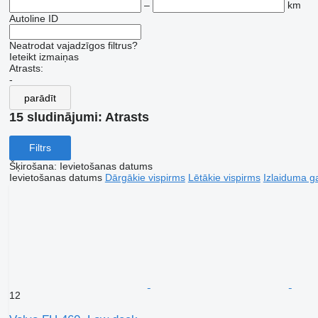
–
km
Autoline ID
Neatrodat vajadzīgos filtrus?
Ieteikt izmaiņas
Atrasts:
-
parādīt
15 sludinājumi:
Atrasts
Filtrs
Šķirošana
:
Ievietošanas datums
Ievietošanas datums
Dārgākie vispirms
Lētākie vispirms
Izlaiduma ga
12