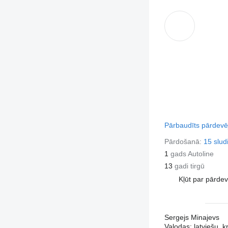
Pārbaudīts pārdevē
Pārdošanā:
15 slud
1
gads Autoline
13
gadi tirgū
Kļūt par pārde
Sergejs Minajevs
Valodas:
latviešu, k