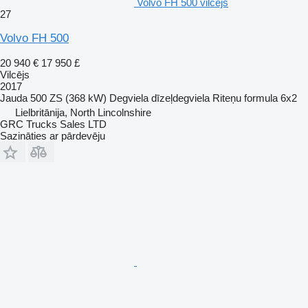
Volvo FH 500 vilcējs
27
Volvo FH 500
20 940 €
17 950 £
Vilcējs
2017
Jauda
500 ZS (368 kW)
Degviela
dīzeļdegviela
Riteņu formula
6x2
Lielbritānija, North Lincolnshire
GRC Trucks Sales LTD
Sazināties ar pārdevēju