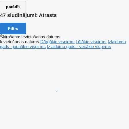
parādīt
47 sludinājumi:
Atrasts
Filtrs
Šķirošana
:
Ievietošanas datums
Ievietošanas datums
Dārgākie vispirms
Lētākie vispirms
Izlaiduma
gads - jaunākie vispirms
Izlaiduma gads - vecākie vispirms