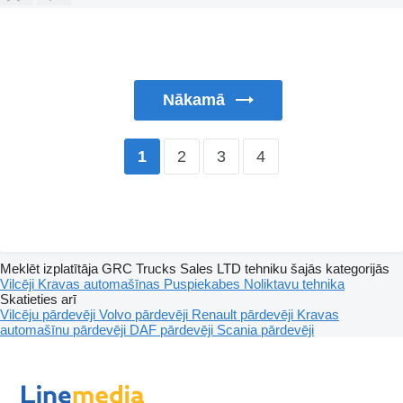
Nākamā
2
3
4
1
Meklēt izplatītāja GRC Trucks Sales LTD tehniku šajās kategorijās
Vilcēji
Kravas automašīnas
Puspiekabes
Noliktavu tehnika
Skatieties arī
Vilcēju pārdevēji
Volvo pārdevēji
Renault pārdevēji
Kravas
automašīnu pārdevēji
DAF pārdevēji
Scania pārdevēji