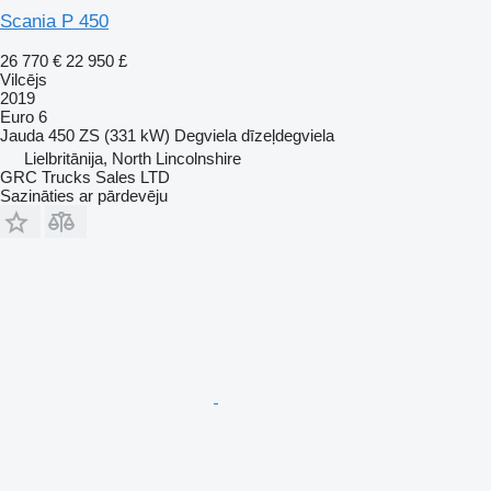
Scania P 450
26 770 €
22 950 £
Vilcējs
2019
Euro 6
Jauda
450 ZS (331 kW)
Degviela
dīzeļdegviela
Lielbritānija, North Lincolnshire
GRC Trucks Sales LTD
Sazināties ar pārdevēju