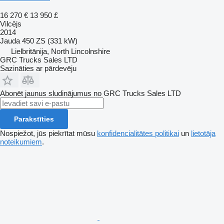
16 270 €
13 950 £
Vilcējs
2014
Jauda
450 ZS (331 kW)
Lielbritānija, North Lincolnshire
GRC Trucks Sales LTD
Sazināties ar pārdevēju
Abonēt jaunus sludinājumus no GRC Trucks Sales LTD
Parakstīties
Nospiežot, jūs piekrītat mūsu
konfidencialitātes politikai
un
lietotāja
noteikumiem
.