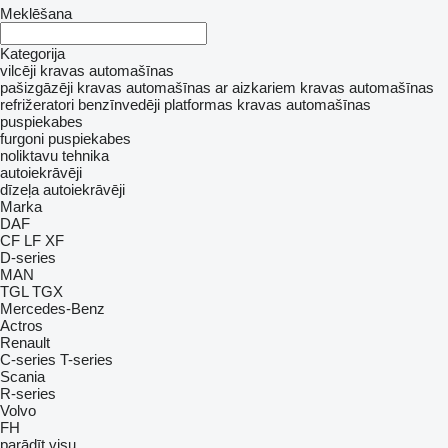
Meklēšana
Kategorija
vilcēji
kravas automašīnas
pašizgāzēji
kravas automašīnas ar aizkariem
kravas automašīnas
refrižeratori
benzīnvedēji
platformas kravas automašīnas
puspiekabes
furgoni puspiekabes
noliktavu tehnika
autoiekrāvēji
dīzeļa autoiekrāvēji
Marka
DAF
CF
LF
XF
D-series
MAN
TGL
TGX
Mercedes-Benz
Actros
Renault
C-series
T-series
Scania
R-series
Volvo
FH
parādīt visu