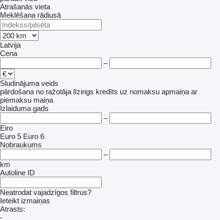
Atrašanās vieta
Meklēšana rādiusā
Latvija
Cena
–
Sludinājuma veids
pārdošana
no ražotāja
līzings
kredīts
uz nomaksu
apmaiņa ar
piemaksu
maiņa
Izlaiduma gads
–
Eiro
Euro 5
Euro 6
Nobraukums
–
km
Autoline ID
Neatrodat vajadzīgos filtrus?
Ieteikt izmaiņas
Atrasts:
-