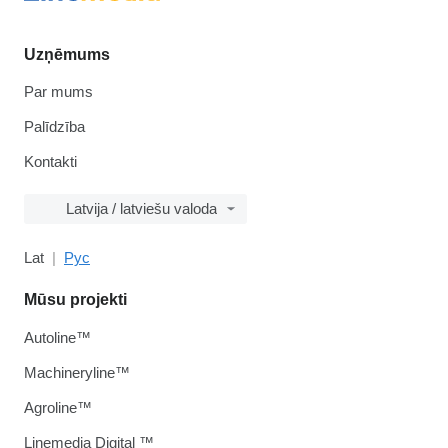
Uzņēmums
Par mums
Palīdzība
Kontakti
Latvija / latviešu valoda
Lat
Рус
Mūsu projekti
Autoline™
Machineryline™
Agroline™
Linemedia Digital ™