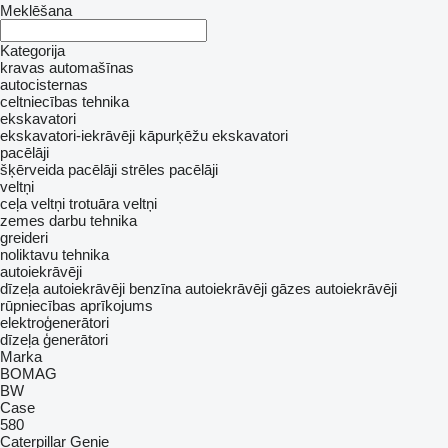
Meklēšana
Kategorija
kravas automašīnas
autocisternas
celtniecības tehnika
ekskavatori
ekskavatori-iekrāvēji
kāpurķēžu ekskavatori
pacēlāji
šķērveida pacēlāji
strēles pacēlāji
veltņi
ceļa veltņi
trotuāra veltņi
zemes darbu tehnika
greideri
noliktavu tehnika
autoiekrāvēji
dīzeļa autoiekrāvēji
benzīna autoiekrāvēji
gāzes autoiekrāvēji
rūpniecības aprīkojums
elektroģenerātori
dīzeļa ģenerātori
Marka
BOMAG
BW
Case
580
Caterpillar
Genie