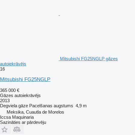
Mitsubishi FG25NGLP gāzes
autoiekrāvējs
16
Mitsubishi FG25NGLP
365 000 €
Gāzes autoiekrāvējs
2013
Degviela
gāze
Pacelšanas augstums
4,9 m
Meksika, Cuautla de Morelos
Iccsa Maquinaria
Sazināties ar pārdevēju