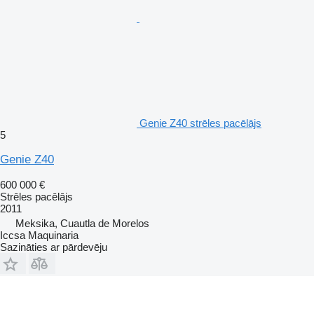
Genie Z40 strēles pacēlājs
5
Genie Z40
600 000 €
Strēles pacēlājs
2011
Meksika, Cuautla de Morelos
Iccsa Maquinaria
Sazināties ar pārdevēju