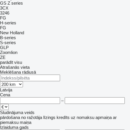
GS
Z series
3CX
3246
FG
H-series
FG
New Holland
B-series
S-series
GLP
Zoomlion
ZE
parādīt visu
Atrašanās vieta
Meklēšana rādiusā
Latvija
Cena
–
Sludinājuma veids
pārdošana
no ražotāja
līzings
kredīts
uz nomaksu
apmaiņa ar
piemaksu
maiņa
Izlaiduma gads