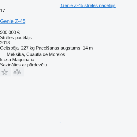
Genie Z-45 strēles pacēlājs
17
Genie Z-45
900 000 €
Strēles pacēlājs
2013
Celtspēja
227 kg
Pacelšanas augstums
14 m
Meksika, Cuautla de Morelos
Iccsa Maquinaria
Sazināties ar pārdevēju