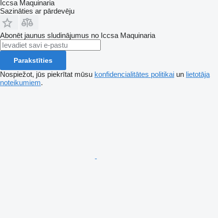
Iccsa Maquinaria
Sazināties ar pārdevēju
Abonēt jaunus sludinājumus no Iccsa Maquinaria
Parakstīties
Nospiežot, jūs piekrītat mūsu
konfidencialitātes politikai
un
lietotāja
noteikumiem
.