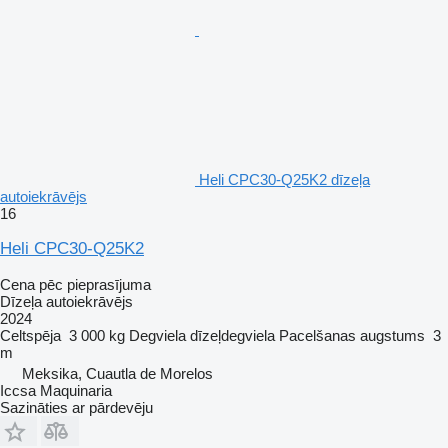
Heli CPC30-Q25K2 dīzeļa
autoiekrāvējs
16
Heli CPC30-Q25K2
Cena pēc pieprasījuma
Dīzeļa autoiekrāvējs
2024
Celtspēja
3 000 kg
Degviela
dīzeļdegviela
Pacelšanas augstums
3
m
Meksika, Cuautla de Morelos
Iccsa Maquinaria
Sazināties ar pārdevēju