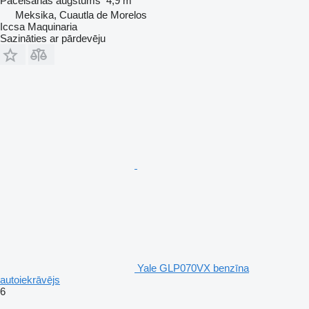
Pacelšanas augstums
4,9 m
Meksika, Cuautla de Morelos
Iccsa Maquinaria
Sazināties ar pārdevēju
Yale GLP070VX benzīna
autoiekrāvējs
6