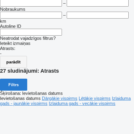
–
Nobraukums
–
km
Autoline ID
Neatrodat vajadzīgos filtrus?
Ieteikt izmaiņas
Atrasts:
-
parādīt
27 sludinājumi:
Atrasts
Filtrs
Šķirošana
:
Ievietošanas datums
Ievietošanas datums
Dārgākie vispirms
Lētākie vispirms
Izlaiduma
gads - jaunākie vispirms
Izlaiduma gads - vecākie vispirms