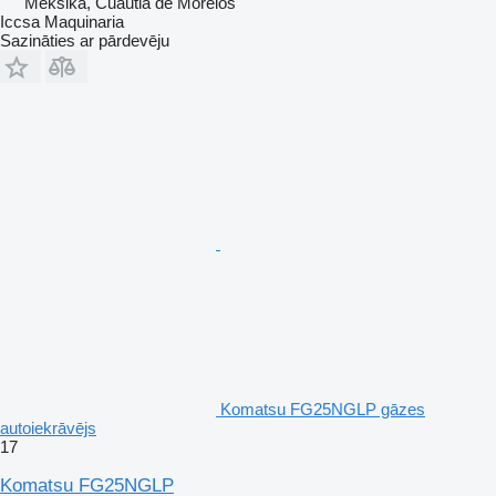
Meksika, Cuautla de Morelos
Iccsa Maquinaria
Sazināties ar pārdevēju
Komatsu FG25NGLP gāzes
autoiekrāvējs
17
Komatsu FG25NGLP