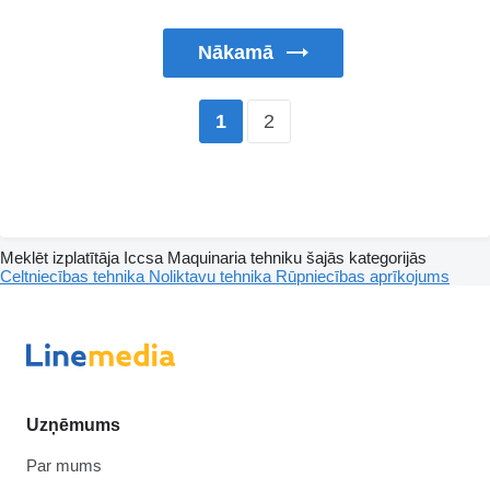
Nākamā
2
1
Meklēt izplatītāja Iccsa Maquinaria tehniku šajās kategorijās
Celtniecības tehnika
Noliktavu tehnika
Rūpniecības aprīkojums
Uzņēmums
Par mums