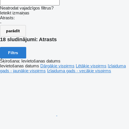
Neatrodat vajadzīgos filtrus?
Ieteikt izmaiņas
Atrasts:
-
parādīt
18 sludinājumi:
Atrasts
Filtrs
Šķirošana
:
Ievietošanas datums
Ievietošanas datums
Dārgākie vispirms
Lētākie vispirms
Izlaiduma
gads - jaunākie vispirms
Izlaiduma gads - vecākie vispirms