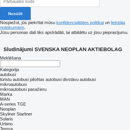
Nospiežot, jūs piekrītat mūsu
konfidencialitātes politikai
un
lietotāja
noteikumiem
.
Jūsu personas dati tiks apstrādāti, lai atbildētu uz jūsu pieprasījumu.
Sludinājumi SVENSKA NEOPLAN AKTIEBOLAG
Meklēšana
Kategorija
autobusi
tūristu autobusi
pilsētas autobusi
divstāvu autobusi
mikroautobusi
mikroautobusi pasažieru
Marka
MAN
A-series
TGE
Neoplan
Skyliner
Starliner
Solaris
Urbino
Temsa