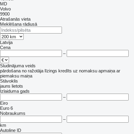
MD
Volvo
9900
Atrašanās vieta
Meklēšana rādiusā
Latvija
Cena
–
Sludinājuma veids
pārdošana
no ražotāja
līzings
kredīts
uz nomaksu
apmaiņa ar
piemaksu
maiņa
Stāvoklis
jauns
lietots
Izlaiduma gads
–
Eiro
Euro 6
Nobraukums
–
km
Autoline ID