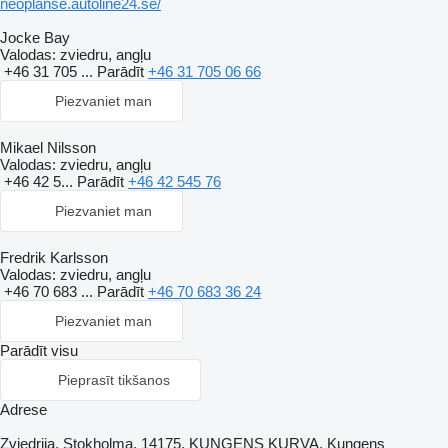
neoplanse.autoline24.se/
Jocke Bay
Valodas:
zviedru, angļu
+46 31 705 ...
Parādīt
+46 31 705 06 66
Piezvaniet man
Mikael Nilsson
Valodas:
zviedru, angļu
+46 42 5...
Parādīt
+46 42 545 76
Piezvaniet man
Fredrik Karlsson
Valodas:
zviedru, angļu
+46 70 683 ...
Parādīt
+46 70 683 36 24
Piezvaniet man
Parādīt visu
Pieprasīt tikšanos
Adrese
Zviedrija, Stokholma, 14175, KUNGENS KURVA, Kungens