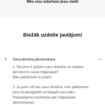
Mēs visu izdarīsim jūsu vietā!
Biežāk uzdotie jautājumi
Sava domēna pievienošana
1
1. Vai jums ir pašiem savs domēns un vēlaties
pievienot to savai mājaslapai?
Mēs palīdzēsim to izdarīt.
2. Ja jums vēl nav sava domēna, mēs palīdzēsim
jums to piereģistrēt un ietaupīt savu laiku.
Pieprasījuma nosūtīšana pēc mājaslapas
aktivizēšanas: