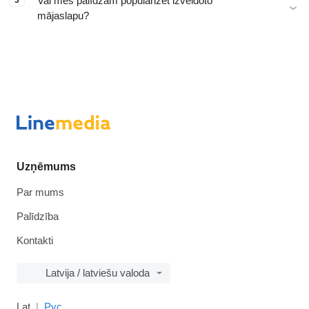
Vai mēs palīdzam popularizēt izveidoto
3
mājaslapu?
Uzņēmums
Par mums
Palīdzība
Kontakti
Latvija / latviešu valoda
Lat
Рус