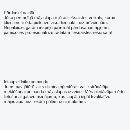
Pārdodiet vairāk
Jūsu personīgā mājaslapa ir jūsu tiešsaistes veikals, kuram
klientiem ir ērta piekļuve visu diennakti bez brīvdienām.
Nepalaidiet garām iespēju palielināt pārdošanas apjomu,
pateicoties profesionāli izstrādātam tiešsaistes resursam!
Ietaupiet laiku un naudu
Jums nav jātērē laiks dizaina aģentūras vai izstrādātāja
meklēšanai un nauda mājaslapas izveidei. Mēs piedāvājam ērtu,
lietošanai gatavu risinājumu, kas ļauj ātri iegūt kvalitatīvu
mājaslapu bez liekām pūlēm un izmaksām.