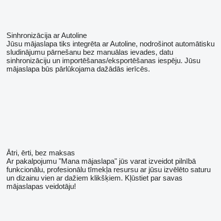
Sinhronizācija ar Autoline
Jūsu mājaslapa tiks integrēta ar Autoline, nodrošinot automātisku
sludinājumu pārnešanu bez manuālas ievades, datu
sinhronizāciju un importēšanas/eksportēšanas iespēju. Jūsu
mājaslapa būs pārlūkojama dažādās ierīcēs.
Ātri, ērti, bez maksas
Ar pakalpojumu "Mana mājaslapa" jūs varat izveidot pilnībā
funkcionālu, profesionālu tīmekļa resursu ar jūsu izvēlēto saturu
un dizainu vien ar dažiem klikšķiem. Kļūstiet par savas
mājaslapas veidotāju!