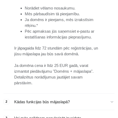
Norādiet vēlamo nosaukumu.
Mēs pārbaudīsim tā pieejamību.
Ja domēns ir pieejams, mēs izrakstīsim
rēķinu.*
Pēc apmaksas jūs saņemsiet e-pastu ar
iestatīšanas informācijas pieprasījumu.
Ir jāpagaida līdz 72 stundām pēc reģistrācijas, un
jūsu mājaslapa jau būs savā domēnā.
Ja domēna cena ir līdz 25 EUR gadā, varat
izmantot piedāvājumu "Domēns + mājaslapa".
Detalizētus norādījumus jautājiet savam
pārstāvim.
Kādas funkcijas būs mājaslapā?
2