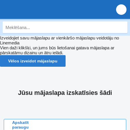
Izveidojiet savu mājaslapu ar vienkāršo mājaslapu veidotāju no
Linemedia
Vien daži klikšķi, un jums būs lietošanai gatava mājaslapa ar
pārskatāmu dizainu un ātru ielādi.
Vēlos izveidot mājaslapu
Jūsu mājaslapa izskatīsies šādi
Apskatīt
paraugu