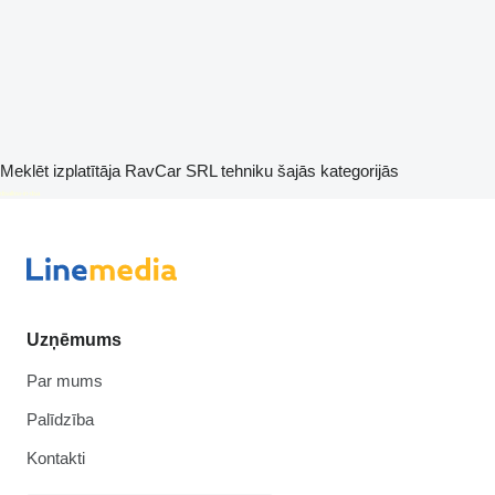
Meklēt izplatītāja RavCar SRL tehniku šajās kategorijās
disallow-in-dsa
Uzņēmums
Par mums
Palīdzība
Kontakti