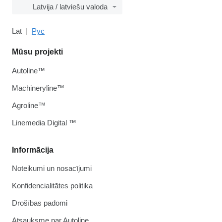
Latvija / latviešu valoda
Lat
Рус
Mūsu projekti
Autoline™
Machineryline™
Agroline™
Linemedia Digital ™
Informācija
Noteikumi un nosacījumi
Konfidencialitātes politika
Drošības padomi
Atsauksme par Autoline