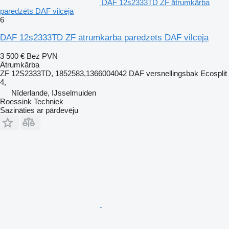
DAF 12s2333TD ZF ātrumkārba
paredzēts DAF vilcēja
6
DAF 12s2333TD ZF ātrumkārba paredzēts DAF vilcēja
3 500 €
Bez PVN
Ātrumkārba
ZF 12S2333TD, 1852583,1366004042 DAF versnellingsbak Ecosplit
4,
Nīderlande, IJsselmuiden
Roessink Techniek
Sazināties ar pārdevēju