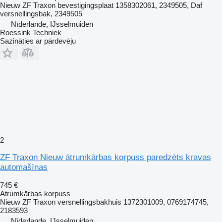
Nieuw ZF Traxon bevestigingsplaat 1358302061, 2349505, Daf
versnellingsbak, 2349505
Nīderlande, IJsselmuiden
Roessink Techniek
Sazināties ar pārdevēju
2
ZF Traxon Nieuw ātrumkārbas korpuss paredzēts kravas
automašīnas
745 €
Ātrumkārbas korpuss
Nieuw ZF Traxon versnellingsbakhuis 1372301009, 0769174745,
2183593
Nīderlande, IJsselmuiden