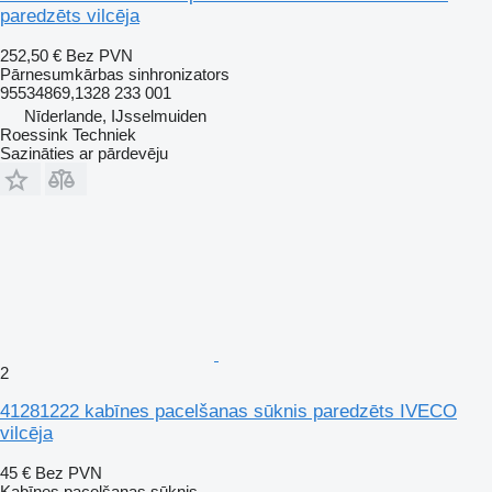
paredzēts vilcēja
252,50 €
Bez PVN
Pārnesumkārbas sinhronizators
95534869,1328 233 001
Nīderlande, IJsselmuiden
Roessink Techniek
Sazināties ar pārdevēju
2
41281222 kabīnes pacelšanas sūknis paredzēts IVECO
vilcēja
45 €
Bez PVN
Kabīnes pacelšanas sūknis