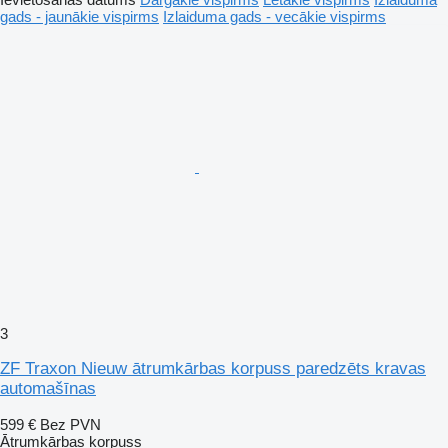
gads - jaunākie vispirms
Izlaiduma gads - vecākie vispirms
3
ZF Traxon Nieuw ātrumkārbas korpuss paredzēts kravas
automašīnas
599 €
Bez PVN
Ātrumkārbas korpuss