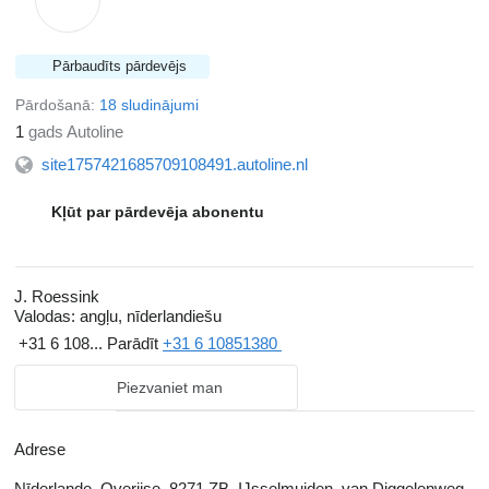
Pārbaudīts pārdevējs
Pārdošanā:
18 sludinājumi
1
gads Autoline
site1757421685709108491.autoline.nl
Kļūt par pārdevēja abonentu
J. Roessink
Valodas:
angļu, nīderlandiešu
+31 6 108...
Parādīt
+31 6 10851380
Piezvaniet man
Adrese
Nīderlande, Overijse, 8271 ZB, IJsselmuiden, van Diggelenweg