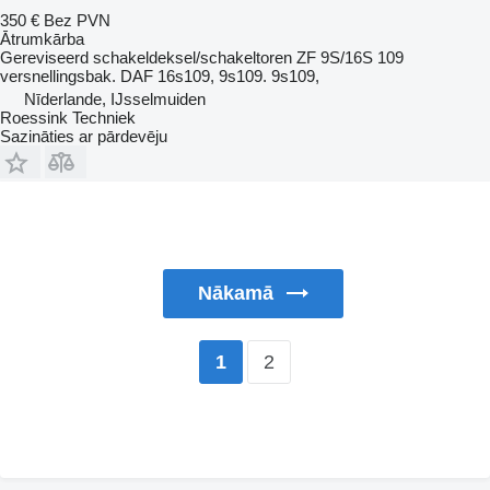
350 €
Bez PVN
Ātrumkārba
Gereviseerd schakeldeksel/schakeltoren ZF 9S/16S 109
versnellingsbak. DAF 16s109, 9s109. 9s109,
Nīderlande, IJsselmuiden
Roessink Techniek
Sazināties ar pārdevēju
Nākamā
2
1