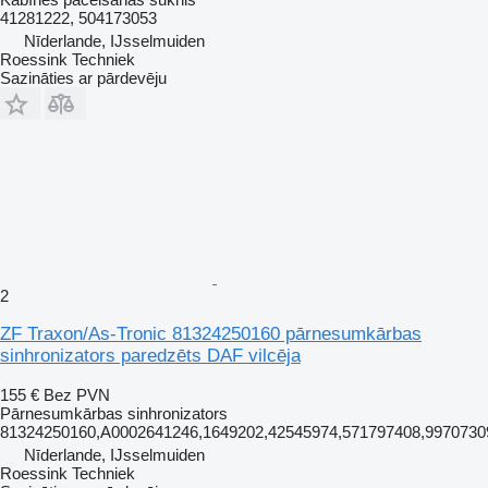
41281222, 504173053
Nīderlande, IJsselmuiden
Roessink Techniek
Sazināties ar pārdevēju
2
ZF Traxon/As-Tronic 81324250160 pārnesumkārbas
sinhronizators paredzēts DAF vilcēja
155 €
Bez PVN
Pārnesumkārbas sinhronizators
81324250160,A0002641246,1649202,42545974,571797408,99707309
Nīderlande, IJsselmuiden
Roessink Techniek