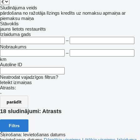
Sludinājuma veids
pārdošana
no ražotāja
līzings
kredīts
uz nomaksu
apmaiņa ar
piemaksu
maiņa
Stāvoklis
jauns
lietots
restaurēts
Izlaiduma gads
–
Nobraukums
–
km
Autoline ID
Neatrodat vajadzīgos filtrus?
Ieteikt izmaiņas
Atrasts:
-
parādīt
18 sludinājumi:
Atrasts
Filtrs
Šķirošana
:
Ievietošanas datums
Ievietošanas datums
Dārgākie vispirms
Lētākie vispirms
Izlaiduma