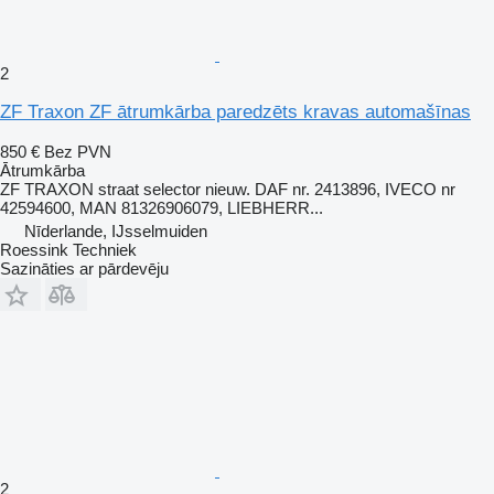
2
ZF Traxon ZF ātrumkārba paredzēts kravas automašīnas
850 €
Bez PVN
Ātrumkārba
ZF TRAXON straat selector nieuw. DAF nr. 2413896, IVECO nr
42594600, MAN 81326906079, LIEBHERR...
Nīderlande, IJsselmuiden
Roessink Techniek
Sazināties ar pārdevēju
2