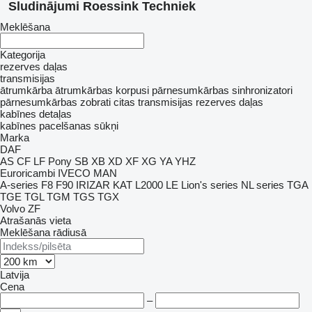
Sludinājumi Roessink Techniek
Meklēšana
Kategorija
rezerves daļas
transmisijas
ātrumkārba
ātrumkārbas korpusi
pārnesumkārbas sinhronizatori
pārnesumkārbas zobrati
citas transmisijas rezerves daļas
kabīnes detaļas
kabīnes pacelšanas sūkņi
Marka
DAF
AS
CF
LF
Pony
SB
XB
XD
XF
XG
YA
YHZ
Euroricambi
IVECO
MAN
A-series
F8
F90
IRIZAR
KAT
L2000
LE
Lion's series
NL series
TGA
TGE
TGL
TGM
TGS
TGX
Volvo
ZF
Atrašanās vieta
Meklēšana rādiusā
Latvija
Cena
–