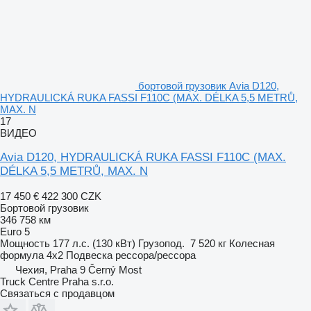
бортовой грузовик Avia D120,
HYDRAULICKÁ RUKA FASSI F110C (MAX. DÉLKA 5,5 METRŮ,
MAX. N
17
ВИДЕО
Avia D120, HYDRAULICKÁ RUKA FASSI F110C (MAX.
DÉLKA 5,5 METRŮ, MAX. N
17 450 €
422 300 CZK
Бортовой грузовик
346 758 км
Euro 5
Мощность
177 л.с. (130 кВт)
Грузопод.
7 520 кг
Колесная
формула
4x2
Подвеска
рессора/рессора
Чехия, Praha 9 Černý Most
Truck Centre Praha s.r.o.
Связаться с продавцом