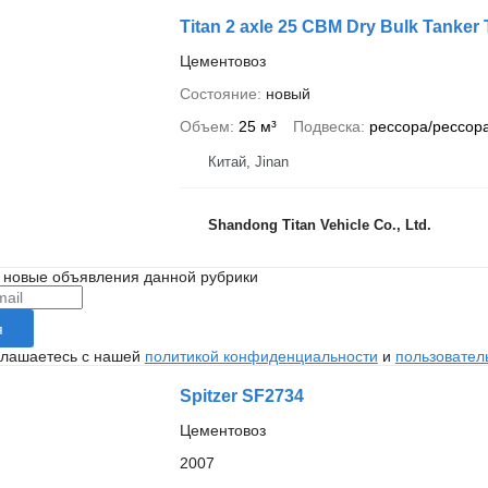
Titan 2 axle 25 CBM Dry Bulk Tanker T
Цементовоз
Состояние
новый
Объем
25 м³
Подвеска
рессора/рессор
Китай, Jinan
Shandong Titan Vehicle Co., Ltd.
 новые объявления данной рубрики
я
глашаетесь с нашей
политикой конфиденциальности
и
пользовател
Spitzer SF2734
Цементовоз
2007