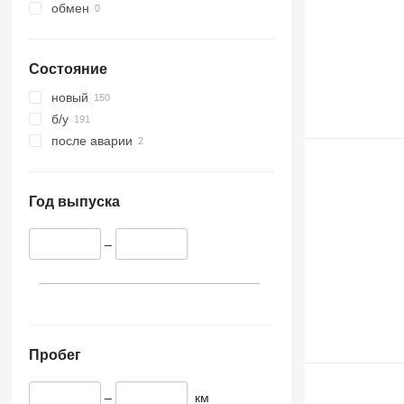
обмен
Состояние
новый
б/у
после аварии
Год выпуска
–
Пробег
–
км