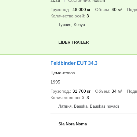
2025
Состояние
новый
Грузопод.
48 000 кг
Объем
40 м³
Подв
Количество осей
3
Турция, Konya
LİDER TRAİLER
Feldbinder EUT 34.3
Цементовоз
1995
Грузопод.
31 700 кг
Объем
34 м³
Подв
Количество осей
3
Латвия, Bauska, Bauskas novads
Sia Nora Noma