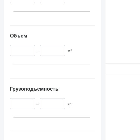
Объем
–
м³
Грузоподъемность
–
кг