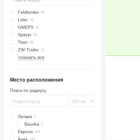
Feldbinder
SVM
CB
STF
Lider
EUT
SSL
O-3
OMEPS
KIP
Spitzer
CM
Titan
SF
ZW-Trailer
SK
показать все
Место расположения
Поиск по радиусу
Латвия
Bauska
Европа
Азия
Польша