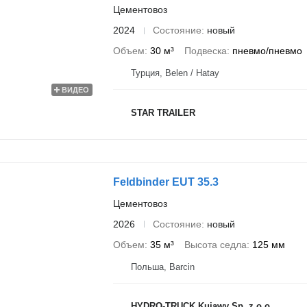
Цементовоз
2024
Состояние
новый
Объем
30 м³
Подвеска
пневмо/пневмо
Турция, Belen / Hatay
ВИДЕО
STAR TRAILER
Feldbinder EUT 35.3
Цементовоз
2026
Состояние
новый
Объем
35 м³
Высота седла
125 мм
Польша, Barcin
HYDRO-TRUCK Kujawy Sp. z o.o.