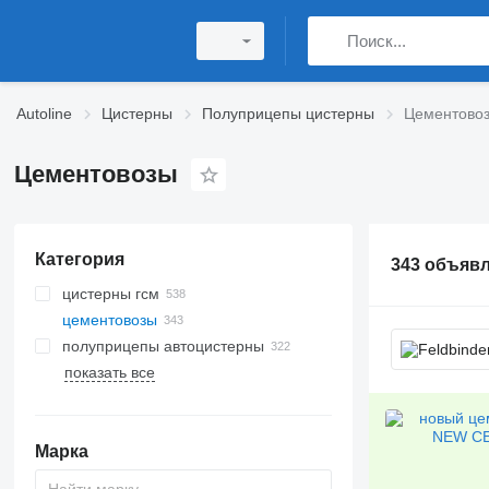
Autoline
Цистерны
Полуприцепы цистерны
Цементово
Цементовозы
Категория
343 объяв
цистерны гсм
цементовозы
полуприцепы автоцистерны
показать все
Марка