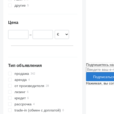
другие
Нидерланды
Китай
Германия
Турция
Украина
Франция
Цена
Румыния
Венгрия
–
Испания
Бельгия
показать все
Подпишитесь на
Тип объявления
продажа
Подписатьс
аренда
Нажимая, вы со
от производителя
лизинг
кредит
рассрочка
trade-in (обмен с доплатой)