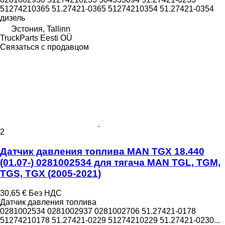
51274210365 51.27421-0365 51274210354 51.27421-0354
дизель
Эстония, Tallinn
TruckParts Eesti OÜ
Связаться с продавцом
2
Датчик давления топлива MAN TGX 18.440
(01.07-) 0281002534 для тягача MAN TGL, TGM,
TGS, TGX (2005-2021)
30,65 €
Без НДС
Датчик давления топлива
0281002534 0281002937 0281002706 51.27421-0178
51274210178 51.27421-0229 51274210229 51.27421-0230...