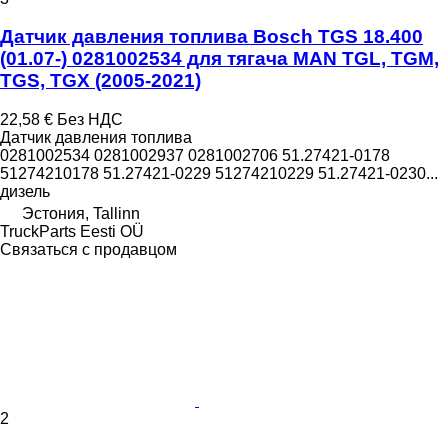
Датчик давления топлива Bosch TGS 18.400
(01.07-) 0281002534 для тягача MAN TGL, TGM,
TGS, TGX (2005-2021)
22,58 €
Без НДС
Датчик давления топлива
0281002534 0281002937 0281002706 51.27421-0178
51274210178 51.27421-0229 51274210229 51.27421-0230...
дизель
Эстония, Tallinn
TruckParts Eesti OÜ
Связаться с продавцом
2