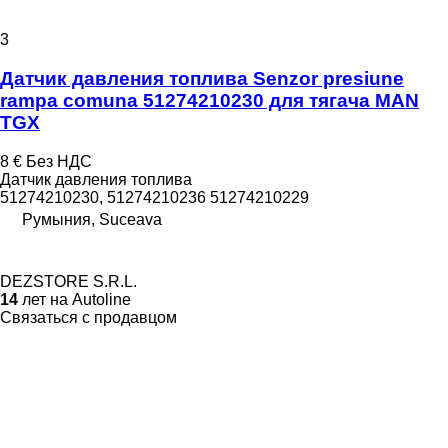
3
Датчик давления топлива Senzor presiune
rampa comuna 51274210230 для тягача MAN
TGX
8 €
Без НДС
Датчик давления топлива
51274210230, 51274210236 51274210229
Румыния, Suceava
DEZSTORE S.R.L.
14
лет на Autoline
Связаться с продавцом