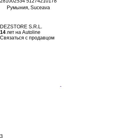
281002534 51274210178
Румыния, Suceava
DEZSTORE S.R.L.
14
лет на Autoline
Связаться с продавцом
3