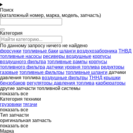
Поиск
(каталожный номер, марка, модель, запчасть)
Категория
По данному запросу ничего не найдено
форсунки
топливные баки
шланги воздухозаборника
ТНВД
топливные насосы
ресиверы воздушные
корпусы
воздушного фильтра
топливные рампы
корпусы
топливного фильтра
датчики уровня топлива
редукторы
газовые
топливные фильтры
топливные шланги
датчики
давления топлива
воздушные фильтры
ТННД
крышки
бензобаков
регуляторы давления топлива
карбюраторы
другие запчасти топливной системы
показать все
Категория техники
грузовики
тягачи
показать все
Тип запчасти
оригинальная запчасть
показать все
Марка