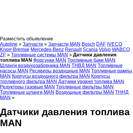
Разместить объявление
Autoline
»
Запчасти
»
Запчасти MAN
Bosch
DAF
IVECO
Knorr-Bremse
Mercedes-Benz
Renault
Scania
Volvo
WABCO
ZF
»
Топливные системы MAN
»
Датчики давления
топлива MAN
Форсунки MAN
Топливные баки MAN
Шланги воздухозаборника MAN
ТНВД MAN
Топливные
насосы MAN
Ресиверы воздушные MAN
Топливные рампы
MAN
Корпусы воздушного фильтра MAN
Корпусы
топливного фильтра MAN
Датчики уровня топлива MAN
Редукторы газовые MAN
Топливные фильтры MAN
Топливные шланги MAN
Воздушные фильтры MAN
ТННД
MAN
»
Датчики давления топлива
MAN