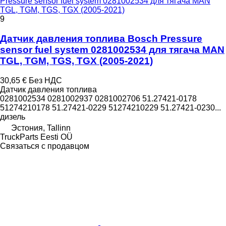
Pressure sensor fuel system 0281002534 для тягача MAN
TGL, TGM, TGS, TGX (2005-2021)
9
Датчик давления топлива Bosch Pressure
sensor fuel system 0281002534 для тягача MAN
TGL, TGM, TGS, TGX (2005-2021)
30,65 €
Без НДС
Датчик давления топлива
0281002534 0281002937 0281002706 51.27421-0178
51274210178 51.27421-0229 51274210229 51.27421-0230...
дизель
Эстония, Tallinn
TruckParts Eesti OÜ
Связаться с продавцом