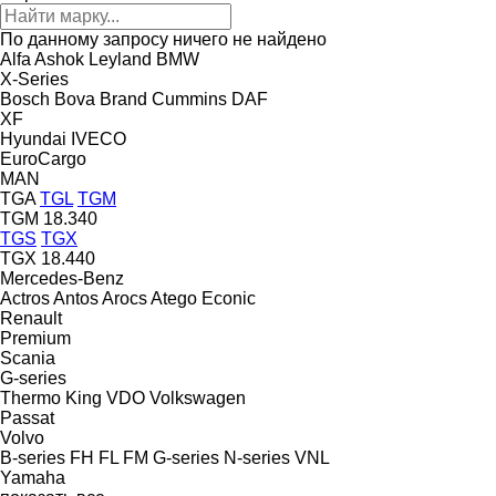
По данному запросу ничего не найдено
Alfa
Ashok Leyland
BMW
X-Series
Bosch
Bova
Brand
Cummins
DAF
XF
Hyundai
IVECO
EuroCargo
MAN
TGA
TGL
TGM
TGM 18.340
TGS
TGX
TGX 18.440
Mercedes-Benz
Actros
Antos
Arocs
Atego
Econic
Renault
Premium
Scania
G-series
Thermo King
VDO
Volkswagen
Passat
Volvo
B-series
FH
FL
FM
G-series
N-series
VNL
Yamaha