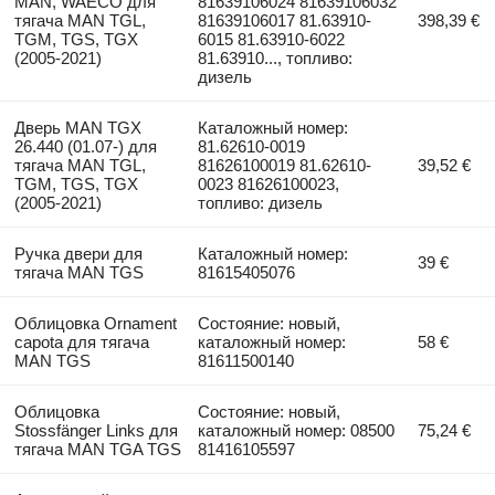
MAN, WAECO для
81639106024 81639106032
тягача MAN TGL,
81639106017 81.63910-
398,39 €
TGM, TGS, TGX
6015 81.63910-6022
(2005-2021)
81.63910..., топливо:
дизель
Дверь MAN TGX
Каталожный номер:
26.440 (01.07-) для
81.62610-0019
тягача MAN TGL,
81626100019 81.62610-
39,52 €
TGM, TGS, TGX
0023 81626100023,
(2005-2021)
топливо: дизель
Ручка двери для
Каталожный номер:
39 €
тягача MAN TGS
81615405076
Облицовка Ornament
Состояние: новый,
capota для тягача
каталожный номер:
58 €
MAN TGS
81611500140
Облицовка
Состояние: новый,
Stossfänger Links для
каталожный номер: 08500
75,24 €
тягача MAN TGA TGS
81416105597