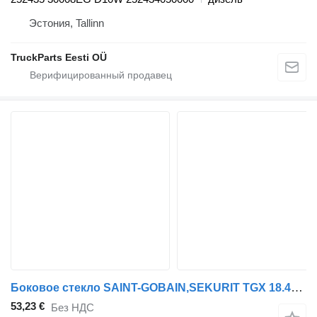
Эстония, Tallinn
TruckParts Eesti OÜ
Боковое стекло SAINT-GOBAIN,SEKURIT TGX 18.460 (01.07-) 81.62645-0035 для тягача MAN TGL, TGM, TGS, TGX (2005-2021)
53,23 €
Без НДС