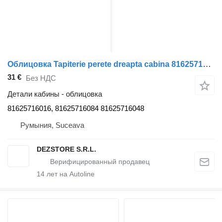
Облицовка Tapiterie perete dreapta cabina 81625716016 для тягача MAN TGS
31 €
Без НДС
Детали кабины - облицовка
81625716016, 81625716084 81625716048
Румыния, Suceava
DEZSTORE S.R.L.
14
лет на Autoline