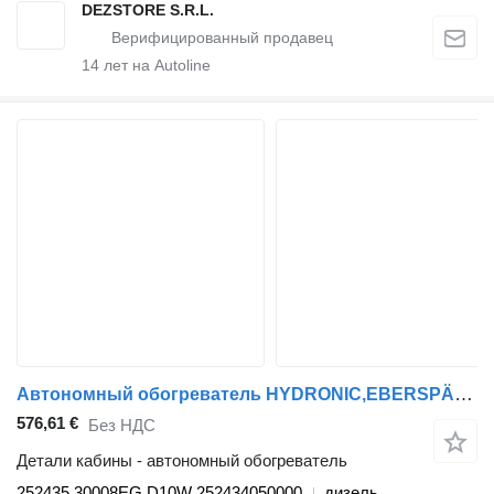
DEZSTORE S.R.L.
14
лет на Autoline
Автономный обогреватель HYDRONIC,EBERSPÄCHER TGM 18.290 (01.05-) 252435 для тягача MAN TGL, TGM, TGS, TGX (2005-2021)
576,61 €
Без НДС
Детали кабины - автономный обогреватель
252435 30008EG D10W 252434050000
дизель