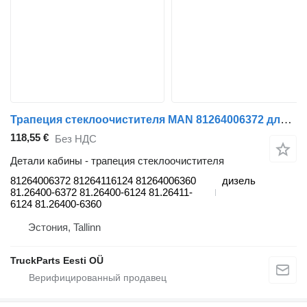
Трапеция стеклоочистителя MAN 81264006372 для тягача MAN TGS (01.07-12.21)
118,55 €
Без НДС
Детали кабины - трапеция стеклоочистителя
81264006372 81264116124 81264006360
дизель
81.26400-6372 81.26400-6124 81.26411-
6124 81.26400-6360
Эстония, Tallinn
TruckParts Eesti OÜ