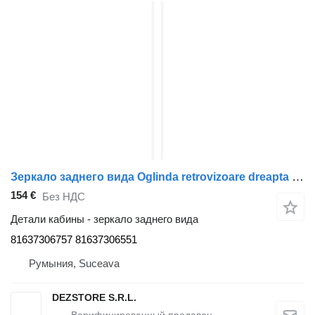
Зеркало заднего вида Oglinda retrovizoare dreapta 81637306757 для тягача MAN TGS
154 €
Без НДС
Детали кабины - зеркало заднего вида
81637306757 81637306551
Румыния, Suceava
DEZSTORE S.R.L.