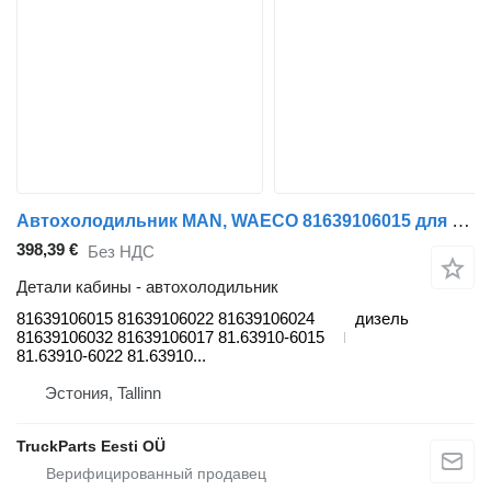
Автохолодильник MAN, WAECO 81639106015 для тягача MAN TGL, TGM, TGS, TGX (2005-2021)
398,39 €
Без НДС
Детали кабины - автохолодильник
81639106015 81639106022 81639106024
дизель
81639106032 81639106017 81.63910-6015
81.63910-6022 81.63910...
Эстония, Tallinn
TruckParts Eesti OÜ