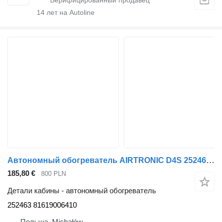
14
лет на Autoline
Автономный обогреватель AIRTRONIC D4S 252463 для тягача MAN TGL, TGM, TGS, TGX
185,80 €
800 PLN
Детали кабины - автономный обогреватель
252463 81619006410
Польша, Michałów