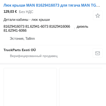
Люк крыши MAN 81629416073 для тягача MAN TGS (01.07-12.21)
129,03 €
Без НДС
Детали кабины - люк крыши
81629416073 81.62941-6073 81629416066
дизель
81.62941-6066
Эстония, Tallinn
TruckParts Eesti OÜ