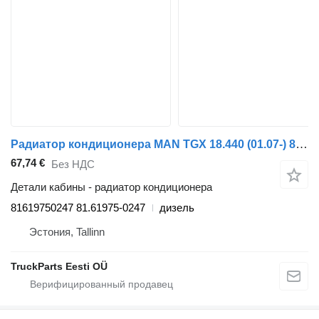
Радиатор кондиционера MAN TGX 18.440 (01.07-) 81619750247 для тягача MAN TGL, TGM, TGS, TGX (2005-2021)
67,74 €
Без НДС
Детали кабины - радиатор кондиционера
81619750247 81.61975-0247
дизель
Эстония, Tallinn
TruckParts Eesti OÜ