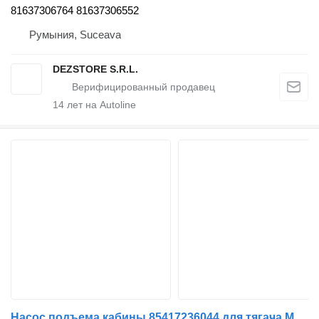
81637306764 81637306552
Румыния, Suceava
DEZSTORE S.R.L.
14
лет на Autoline
Насос подъема кабины 85417236044 для тягача MAN TGL, TGM, TGS, TGX (2005-2021)