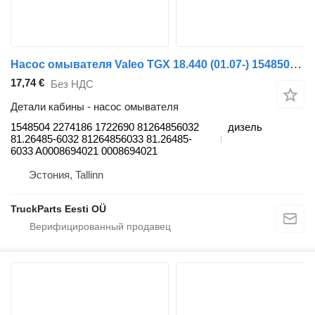
Насос омывателя Valeo TGX 18.440 (01.07-) 1548504 для тягача MAN TGL, TGM, TGS, TGX (2005-2021)
17,74 €
Без НДС
Детали кабины - насос омывателя
1548504 2274186 1722690 81264856032
дизель
81.26485-6032 81264856033 81.26485-
6033 A0008694021 0008694021
Эстония, Tallinn
TruckParts Eesti OÜ