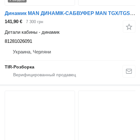
Динамик MAN ДИНАМІК-САБВУФЕР MAN TGX/TGS 81281026091 для тягача MAN TGS, TGX
141,90 €
7 300 грн
Детали кабины - динамик
81281026091
Украина, Черляни
TIR-Розборка