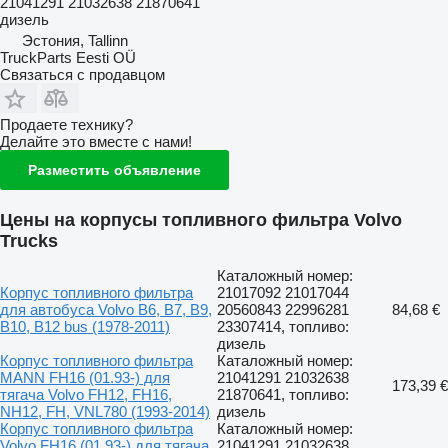
21041291 21032638 21870641
дизель
Эстония, Tallinn
TruckParts Eesti OÜ
Связаться с продавцом
Продаете технику?
Делайте это вместе с нами!
Разместить объявление
Цены на корпусы топливного фильтра Volvo
Trucks
Каталожный номер:
Корпус топливного фильтра
21017092 21017044
для автобуса Volvo B6, B7, B9,
20560843 22996281
84,68 €
B10, B12 bus (1978-2011)
23307414, топливо:
дизель
Корпус топливного фильтра
Каталожный номер:
MANN FH16 (01.93-) для
21041291 21032638
173,39 €
тягача Volvo FH12, FH16,
21870641, топливо:
NH12, FH, VNL780 (1993-2014)
дизель
Корпус топливного фильтра
Каталожный номер:
Volvo FH16 (01.93-) для тягача
21041291 21032638