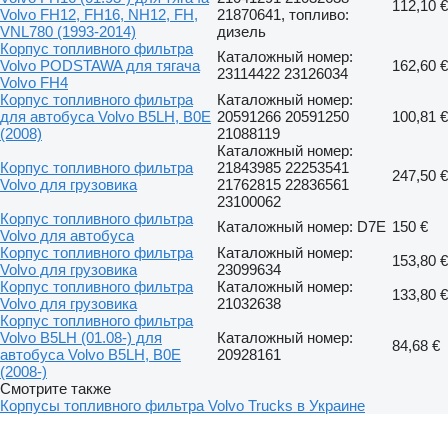
112,10 €
Volvo FH12, FH16, NH12, FH,
21870641, топливо:
VNL780 (1993-2014)
дизель
Корпус топливного фильтра
Каталожный номер:
Volvo PODSTAWA для тягача
162,60 €
23114422 23126034
Volvo FH4
Корпус топливного фильтра
Каталожный номер:
для автобуса Volvo B5LH, B0E
20591266 20591250
100,81 €
(2008)
21088119
Каталожный номер:
Корпус топливного фильтра
21843985 22253541
247,50 €
Volvo для грузовика
21762815 22836561
23100062
Корпус топливного фильтра
Каталожный номер: D7E
150 €
Volvo для автобуса
Корпус топливного фильтра
Каталожный номер:
153,80 €
Volvo для грузовика
23099634
Корпус топливного фильтра
Каталожный номер:
133,80 €
Volvo для грузовика
21032638
Корпус топливного фильтра
Volvo B5LH (01.08-) для
Каталожный номер:
84,68 €
автобуса Volvo B5LH, B0E
20928161
(2008-)
Смотрите также
Корпусы топливного фильтра Volvo Trucks в Украине