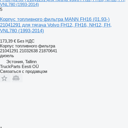
VNL780 (1993-2014)
5
Корпус топливного фильтра MANN FH16 (01.93-)
21041291 для тягача Volvo FH12, FH16, NH12, FH,
VNL780 (1993-2014)
173,39 €
Без НДС
Корпус топливного фильтра
21041291 21032638 21870641
дизель
Эстония, Tallinn
TruckParts Eesti OÜ
Связаться с продавцом