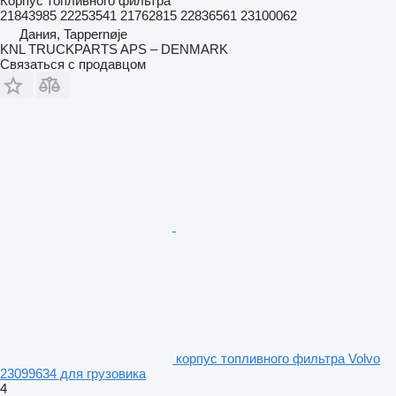
Корпус топливного фильтра
21843985 22253541 21762815 22836561 23100062
Дания, Tappernøje
KNL TRUCKPARTS APS – DENMARK
Связаться с продавцом
корпус топливного фильтра Volvo
23099634 для грузовика
4