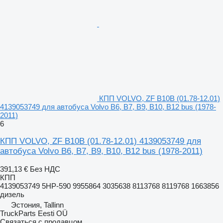
КПП VOLVO, ZF B10B (01.78-12.01)
4139053749 для автобуса Volvo B6, B7, B9, B10, B12 bus (1978-
2011)
6
КПП VOLVO, ZF B10B (01.78-12.01) 4139053749 для
автобуса Volvo B6, B7, B9, B10, B12 bus (1978-2011)
391,13 €
Без НДС
КПП
4139053749 5HP-590 9955864 3035638 8113768 8119768 1663856
дизель
Эстония, Tallinn
TruckParts Eesti OÜ
Связаться с продавцом