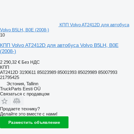
КПП Volvo AT2412D для автобуса
Volvo B5LH, B0E (2008-)
10
КПП Volvo AT2412D для автобуса Volvo B5LH, B0E
(2008-)
2 290,32 €
Без НДС
КПП
AT2412D 3190611 85023989 85001993 85029989 85007993
21795425
Эстония, Tallinn
TruckParts Eesti OÜ
Связаться с продавцом
Продаете технику?
Делайте это вместе с нами!
Разместить объявление