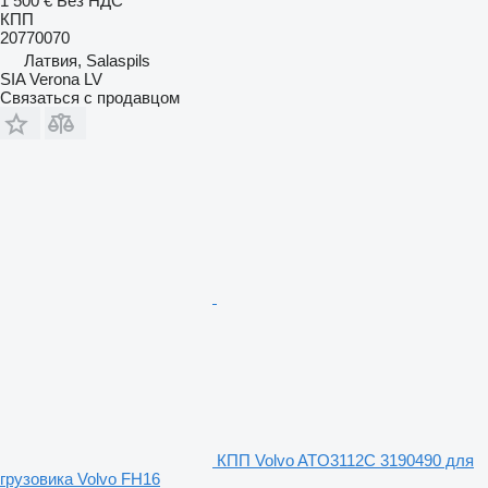
1 500 €
Без НДС
КПП
20770070
Латвия, Salaspils
SIA Verona LV
Связаться с продавцом
КПП Volvo ATO3112C 3190490 для
грузовика Volvo FH16