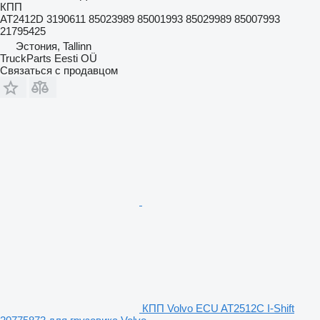
КПП
AT2412D 3190611 85023989 85001993 85029989 85007993
21795425
Эстония, Tallinn
TruckParts Eesti OÜ
Связаться с продавцом
КПП Volvo ECU AT2512C I-Shift