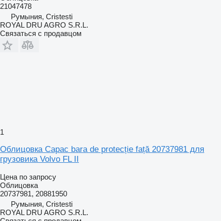
21047478
Румыния, Cristesti
ROYAL DRU AGRO S.R.L.
Связаться с продавцом
1
Облицовка Capac bara de protecție față 20737981 для
грузовика Volvo FL II
Цена по запросу
Облицовка
20737981, 20881950
Румыния, Cristesti
ROYAL DRU AGRO S.R.L.
Связаться с продавцом