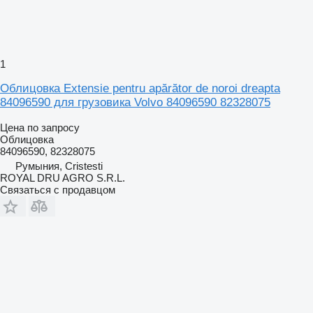
1
Облицовка Extensie pentru apărător de noroi dreapta
84096590 для грузовика Volvo 84096590 82328075
Цена по запросу
Облицовка
84096590, 82328075
Румыния, Cristesti
ROYAL DRU AGRO S.R.L.
Связаться с продавцом