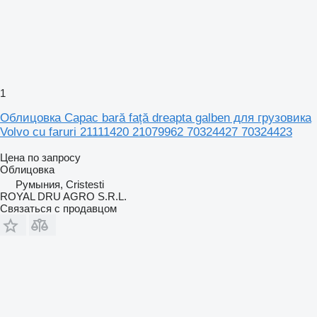
1
Облицовка Capac bară față dreapta galben для грузовика
Volvo cu faruri 21111420 21079962 70324427 70324423
Цена по запросу
Облицовка
Румыния, Cristesti
ROYAL DRU AGRO S.R.L.
Связаться с продавцом