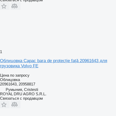
1
Облицовка Capac bara de protecție față 20961643 для
грузовика Volvo FE
Цена по запросу
Облицовка
20961643, 20958817
Румыния, Cristesti
ROYAL DRU AGRO S.R.L.
Связаться с продавцом