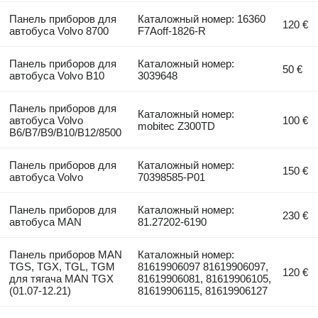
Панель приборов для
Каталожный номер: 16360
120 €
автобуса Volvo 8700
F7Aoff-1826-R
Панель приборов для
Каталожный номер:
50 €
автобуса Volvo B10
3039648
Панель приборов для
Каталожный номер:
автобуса Volvo
100 €
mobitec Z300TD
B6/B7/B9/B10/B12/8500
Панель приборов для
Каталожный номер:
150 €
автобуса Volvo
70398585-P01
Панель приборов для
Каталожный номер:
230 €
автобуса MAN
81.27202-6190
Панель приборов MAN
Каталожный номер:
TGS, TGX, TGL, TGM
81619906097 81619906097,
120 €
для тягача MAN TGX
81619906081, 81619906105,
(01.07-12.21)
81619906115, 81619906127