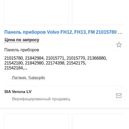
Панель приборов Volvo FH12, FH13, FM 21015780 для грузовика Volvo FH12, FH13, FM
Цена по запросу
Панель приборов
21015780, 21842984, 21015771, 21015770, 21366880,
21542180, 21842980, 22174398, 21542175,
21542184,...
Латвия, Salaspils
SIA Verona LV