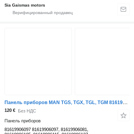
Sia Gaismas motors
Панель приборов MAN TGS, TGX, TGL, TGM 81619906097 для тягача MAN TGX (01.07-12.21)
120 €
Без НДС
Панель приборов
81619906097 81619906097, 81619906081,