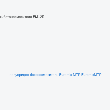
ь бетоносмесителя
EM12R
полуприцеп бетоносмеситель Euromix MTP EuromixMTP