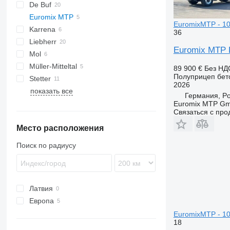
De Buf
Euromix MTP
EuromixMTP - 10
Karrena
EM
FLO
36
Liebherr
EM 12 R
Euromix MTP E
Mol
HTM
TGA
Müller-Mitteltal
89 900 €
Без НД
Полуприцеп бет
Stetter
ROC
2026
показать все
AM
Германия, Por
Euromix MTP G
Связаться с пр
Место расположения
Поиск по радиусу
Латвия
Европа
Германия
EuromixMTP - 10
18
Франция