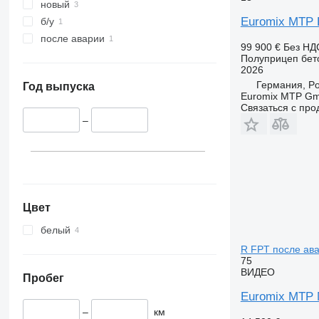
новый
Euromix MTP E
б/у
после аварии
99 900 €
Без НД
Полуприцеп бет
2026
Германия, Por
Год выпуска
Euromix MTP G
Связаться с пр
–
Цвет
белый
R FPT после ав
75
ВИДЕО
Пробег
Euromix MTP 
–
км