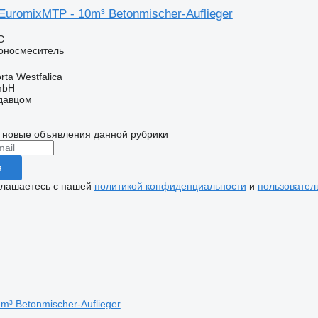
uromixMTP - 10m³ Betonmischer-Auflieger
С
оносмеситель
ta Westfalica
mbH
одавцом
 новые объявления данной рубрики
я
глашаетесь с нашей
политикой конфиденциальности
и
пользовател
m³ Betonmischer-Auflieger