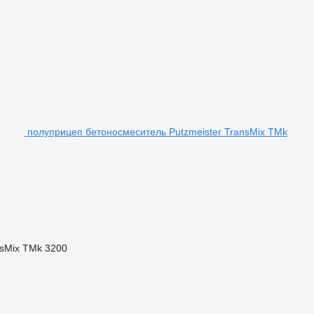
полуприцеп бетоносмеситель Putzmeister TransMix TMk
sMix TMk 3200