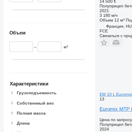
14 500 €
Полуприцеп бет
2021
3 180 м/ч
Объем
12 м³
По
Франция, H
FCE
Объем
Связаться с пр
–
м³
Характеристики
Грузоподъемность
EM 10 L Euromi
13
Собственный вес
Euromix MTP 
Полная масса
Цена по запросу
Длина
Полуприцеп бет
2024