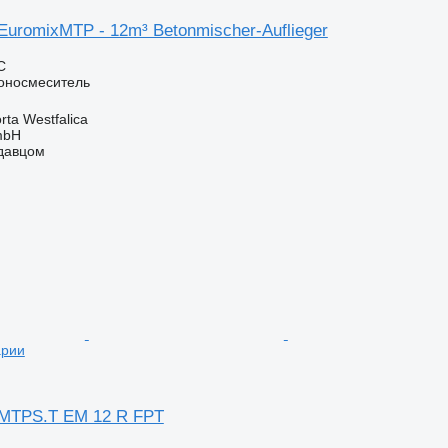
uromixMTP - 12m³ Betonmischer-Auflieger
С
оносмеситель
ta Westfalica
mbH
одавцом
арии
MTPS.T EM 12 R FPT