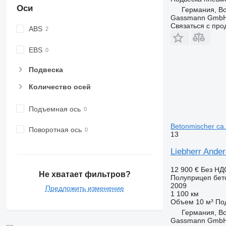
Оси
Германия, B
Gassmann Gmb
Связаться с пр
ABS
EBS
Подвеска
Количество осей
Подъемная ось
Betonmischer ca.
Поворотная ось
13
Liebherr Ande
12 900 €
Без НД
Не хватает фильтров?
Полуприцеп бет
2009
Предложить изменение
1 100 км
Объем
10 м³
По
Германия, B
Gassmann Gmb