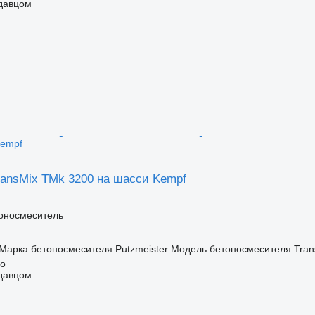
одавцом
Kempf
TransMix TMk 3200 на шасси Kempf
оносмеситель
Марка бетоносмесителя
Putzmeister
Модель бетоносмесителя
Tran
lo
одавцом