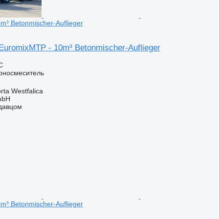
m³ Betonmischer-Auflieger
uromixMTP - 10m³ Betonmischer-Auflieger
С
оносмеситель
ta Westfalica
mbH
одавцом
m³ Betonmischer-Auflieger