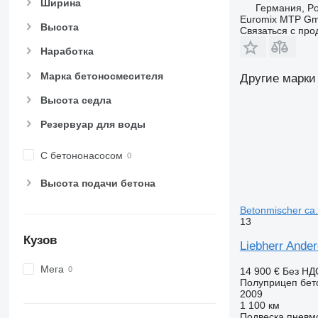
Ширина
Германия, Por
Euromix MTP G
Высота
Связаться с пр
Наработка
Марка бетоносмесителя
Другие марки
Высота седла
Резервуар для воды
С бетононасосом
Высота подачи бетона
Betonmischer ca.
13
Кузов
Liebherr Ande
Мега
14 900 €
Без НД
Полуприцеп бет
2009
1 100 км
Подвеска
пневм