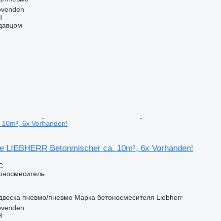
ovenden
H
одавцом
 10m³, 6x Vorhanden!
re LIEBHERR Betonmischer ca. 10m³, 6x Vorhanden!
С
оносмеситель
двеска
пневмо/пневмо
Марка бетоносмесителя
Liebherr
ovenden
H