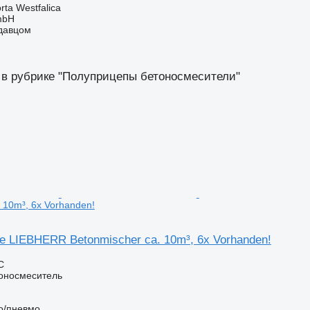
ta Westfalica
mbH
одавцом
 в рубрике "Полуприцепы бетоносмесители"
 10m³, 6x Vorhanden!
re LIEBHERR Betonmischer ca. 10m³, 6x Vorhanden!
С
оносмеситель
о/пневмо