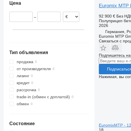
Цена
Euromix MTP E
92 900 €
Без НД
–
Полуприцеп бет
2026
Германия, Por
Euromix MTP G
Связаться с пр
Тип объявления
Подпишитесь на
продажа
от производителя
Подписатьс
лизинг
Нажимая, вы со
кредит
рассрочка
trade-in (обмен с доплатой)
обмен
Состояние
EuromixMTP - 12
18