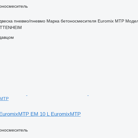
оносмеситель
двеска
пневмо/пневмо
Марка бетоносмесителя
Euromix MTP
Модел
UTTENHEIM
одавцом
xMTP
EuromixMTP EM 10 L EuromixMTP
оносмеситель