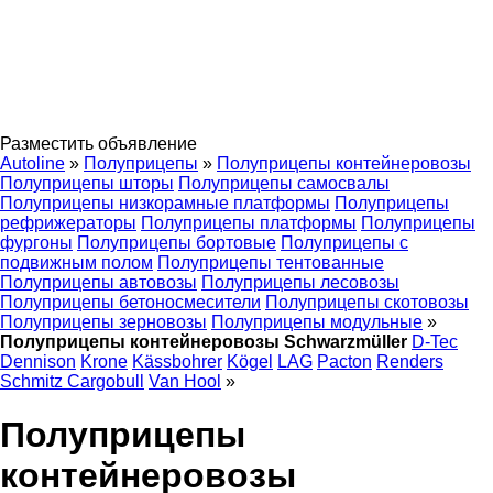
Разместить объявление
Autoline
»
Полуприцепы
»
Полуприцепы контейнеровозы
Полуприцепы шторы
Полуприцепы самосвалы
Полуприцепы низкорамные платформы
Полуприцепы
рефрижераторы
Полуприцепы платформы
Полуприцепы
фургоны
Полуприцепы бортовые
Полуприцепы с
подвижным полом
Полуприцепы тентованные
Полуприцепы автовозы
Полуприцепы лесовозы
Полуприцепы бетоносмесители
Полуприцепы скотовозы
Полуприцепы зерновозы
Полуприцепы модульные
»
Полуприцепы контейнеровозы Schwarzmüller
D-Tec
Dennison
Krone
Kässbohrer
Kögel
LAG
Pacton
Renders
Schmitz Cargobull
Van Hool
»
Полуприцепы
контейнеровозы