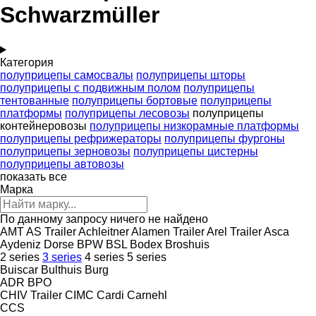
Schwarzmüller
Категория
полуприцепы самосвалы
полуприцепы шторы
полуприцепы с подвижным полом
полуприцепы
тентованные
полуприцепы бортовые
полуприцепы
платформы
полуприцепы лесовозы
полуприцепы
контейнеровозы
полуприцепы низкорамные платформы
полуприцепы рефрижераторы
полуприцепы фургоны
полуприцепы зерновозы
полуприцепы цистерны
полуприцепы автовозы
показать все
Марка
По данному запросу ничего не найдено
AMT
AS Trailer
Achleitner
Alamen Trailer
Arel Trailer
Asca
Aydeniz Dorse
BPW
BSL
Bodex
Broshuis
2 series
3 series
4 series
5 series
Buiscar
Bulthuis
Burg
ADR
BPO
CHIV Trailer
CIMC
Cardi
Carnehl
CCS