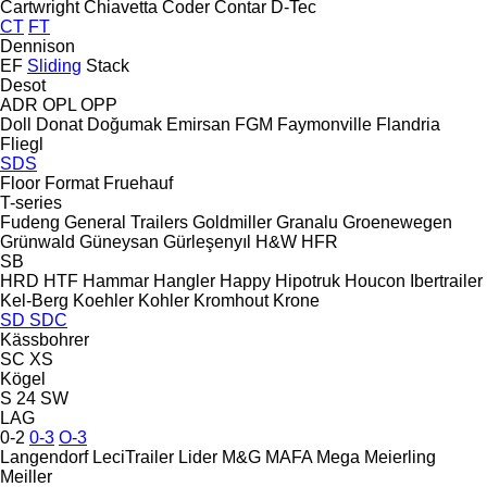
Cartwright
Chiavetta
Coder
Contar
D-Tec
CT
FT
Dennison
EF
Sliding
Stack
Desot
ADR
OPL
OPP
Doll
Donat
Doğumak
Emirsan
FGM
Faymonville
Flandria
Fliegl
SDS
Floor
Format
Fruehauf
T-series
Fudeng
General Trailers
Goldmiller
Granalu
Groenewegen
Grünwald
Güneysan
Gürleşenyıl
H&W
HFR
SB
HRD
HTF
Hammar
Hangler
Happy
Hipotruk
Houcon
Ibertrailer
Kel-Berg
Koehler
Kohler
Kromhout
Krone
SD
SDC
Kässbohrer
SC
XS
Kögel
S 24
SW
LAG
0-2
0-3
O-3
Langendorf
LeciTrailer
Lider
M&G
MAFA
Mega
Meierling
Meiller