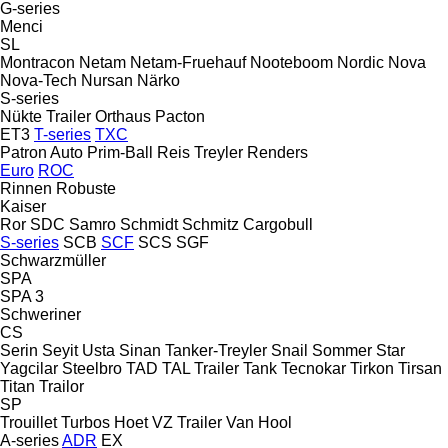
G-series
Menci
SL
Montracon
Netam
Netam-Fruehauf
Nooteboom
Nordic
Nova
Nova-Tech
Nursan
Närko
S-series
Nükte Trailer
Orthaus
Pacton
ET3
T-series
TXC
Patron Auto
Prim-Ball
Reis Treyler
Renders
Euro
ROC
Rinnen
Robuste
Kaiser
Ror
SDC
Samro
Schmidt
Schmitz Cargobull
S-series
SCB
SCF
SCS
SGF
Schwarzmüller
SPA
SPA 3
Schweriner
CS
Serin
Seyit Usta
Sinan Tanker-Treyler
Snail
Sommer
Star
Yagcilar
Steelbro
TAD
TAL Trailer
Tank
Tecnokar
Tirkon
Tirsan
Titan
Trailor
SP
Trouillet
Turbos Hoet
VZ Trailer
Van Hool
A-series
ADR
EX