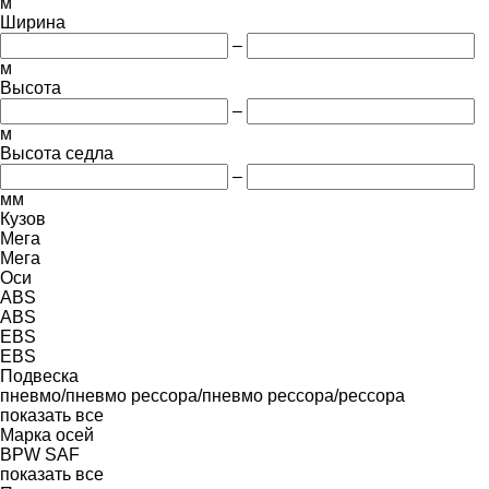
м
Ширина
–
м
Высота
–
м
Высота седла
–
мм
Кузов
Мега
Мега
Оси
ABS
ABS
EBS
EBS
Подвеска
пневмо/пневмо
рессора/пневмо
рессора/рессора
показать все
Марка осей
BPW
SAF
показать все