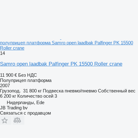
полуприцеп платформа Samro open laadbak Palfinger PK 15500
Roller crane
14
Samro open laadbak Palfinger PK 15500 Roller crane
11 900 €
Без НДС
Полуприцеп платформа
2007
Грузопод.
31 800 кг
Подвеска
пневмо/пневмо
Собственный вес
6 200 кг
Количество осей
3
Нидерланды, Ede
JB Trading bv
Связаться с продавцом