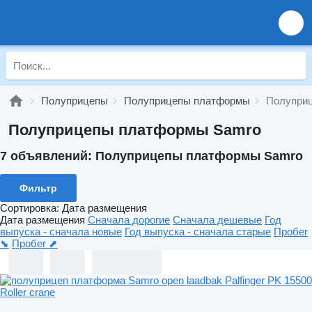
Полуприцепы
Полуприцепы платформы
Полупри
Полуприцепы платформы Samro
7 объявлений:
Полуприцепы платформы Samro
Фильтр
Сортировка
:
Дата размещения
Дата размещения
Сначала дорогие
Сначала дешевые
Год
выпуска - сначала новые
Год выпуска - сначала старые
Пробег
⬊
Пробег ⬈