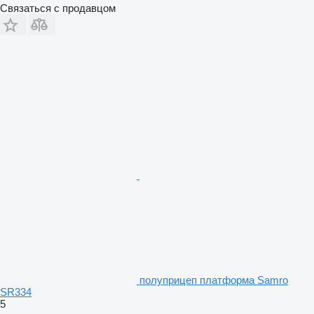
Связаться с продавцом
полуприцеп платформа Samro
SR334
5