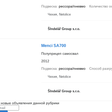
Подвеска
рессора/пневмо
Количество о
Чехия, Netolice
ŠIndelář Group s.r.o.
Menci SA700
Полуприцеп самосвал
2012
Подвеска
рессора/пневмо
Способ разгр
Чехия, Netolice
ŠIndelář Group s.r.o.
 новые объявления данной рубрики