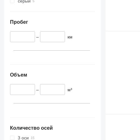
серый
Пробег
–
км
Объем
–
м³
Количество осей
3 оси