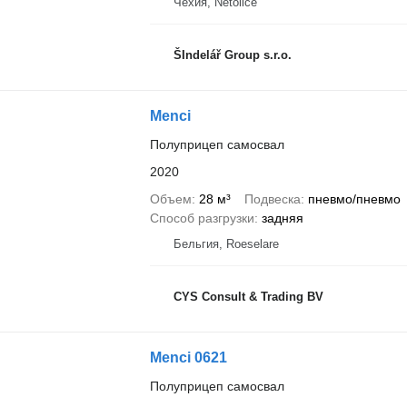
Чехия, Netolice
ŠIndelář Group s.r.o.
Menci
Полуприцеп самосвал
2020
Объем
28 м³
Подвеска
пневмо/пневмо
Способ разгрузки
задняя
Бельгия, Roeselare
CYS Consult & Trading BV
Menci 0621
Полуприцеп самосвал