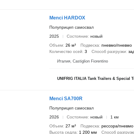
Menci HARDOX
Полуприцеп самосвал
2025
Состояние
новый
Объем
26 м³
Подвеска
пневмо/пневмо
Количество осей
3
Способ разгрузки
за
Италия, Castiglion Fiorentino
UNIFRIG ITALIA Tank Trailers & Special T
Menci SA700R
Полуприцеп самосвал
2026
Состояние
новый
1 км
Объем
27 м³
Подвеска
рессора/пневмо
Высота седла
1 200 мм
Способ разгрузк