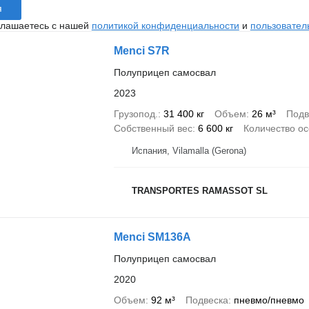
я
глашаетесь с нашей
политикой конфиденциальности
и
пользовател
Menci S7R
Полуприцеп самосвал
2023
Грузопод.
31 400 кг
Объем
26 м³
Подв
Собственный вес
6 600 кг
Количество о
Испания, Vilamalla (Gerona)
TRANSPORTES RAMASSOT SL
Menci SM136A
Полуприцеп самосвал
2020
Объем
92 м³
Подвеска
пневмо/пневмо