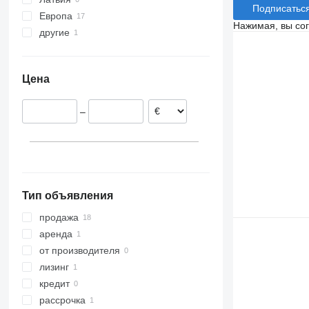
Подписатьс
Европа
Нажимая, вы со
другие
Италия
Чехия
Украина
Бельгия
Цена
Нидерланды
Испания
–
Германия
Австрия
Тип объявления
продажа
аренда
от производителя
лизинг
кредит
рассрочка