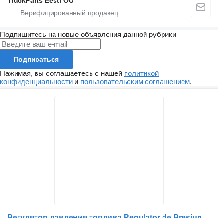
TruckParts Eesti OÜ
Подпишитесь на новые объявления данной рубрики
Подписаться
Нажимая, вы соглашаетесь с нашей
политикой
конфиденциальности
и
пользовательским соглашением
.
Регулятор давления топлива Regulator de Presiune Combustibil для грузовика Volvo 21638691 20794130 21103266 21060258 20993071 742638691