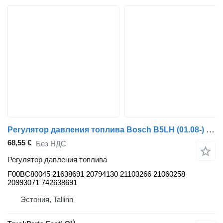
Регулятор давления топлива Bosch B5LH (01.08-) F00BC80045 для автобуса Volvo B5LH, B0E (2008-)
68,55 €
Без НДС
Регулятор давления топлива
F00BC80045 21638691 20794130 21103266 21060258
20993071 742638691
Эстония, Tallinn