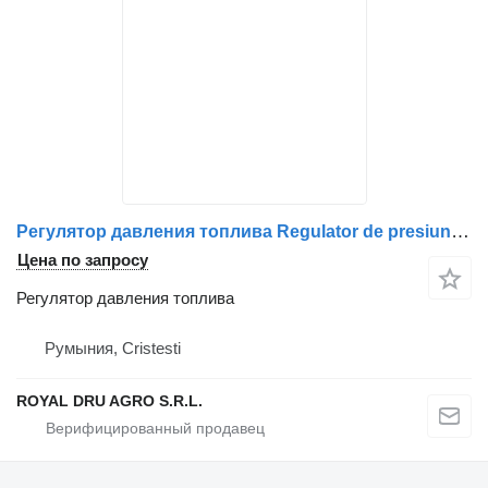
Регулятор давления топлива Regulator de presiune combustibil для грузовика Volvo – coduri 21638691, 20794130, 21103266, 21060258, 20993071, 742638691
Цена по запросу
Регулятор давления топлива
Румыния, Cristesti
ROYAL DRU AGRO S.R.L.