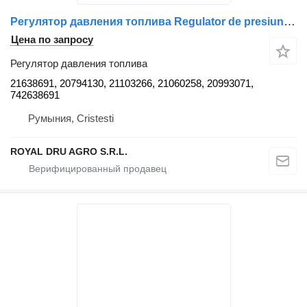
Регулятор давления топлива Regulator de presiune combustibil 21638691 для грузовика Volvo – coduri
Цена по запросу
Регулятор давления топлива
21638691, 20794130, 21103266, 21060258, 20993071,
742638691
Румыния, Cristesti
ROYAL DRU AGRO S.R.L.