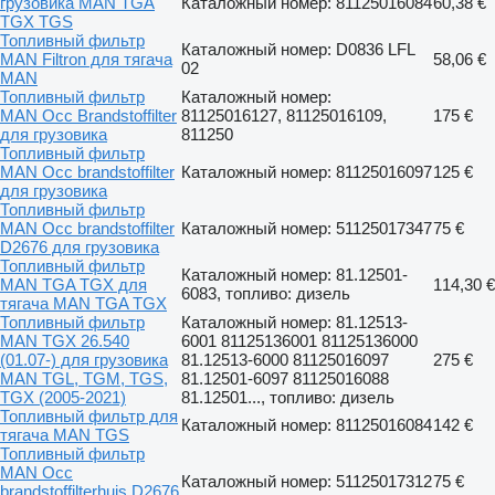
грузовика MAN TGA
Каталожный номер: 81125016084
60,38 €
TGX TGS
Топливный фильтр
Каталожный номер: D0836 LFL
MAN Filtron для тягача
58,06 €
02
MAN
Топливный фильтр
Каталожный номер:
MAN Occ Brandstoffilter
81125016127, 81125016109,
175 €
для грузовика
811250
Топливный фильтр
MAN Occ brandstoffilter
Каталожный номер: 81125016097
125 €
для грузовика
Топливный фильтр
MAN Occ brandstoffilter
Каталожный номер: 51125017347
75 €
D2676 для грузовика
Топливный фильтр
Каталожный номер: 81.12501-
MAN TGA TGX для
114,30 €
6083, топливо: дизель
тягача MAN TGA TGX
Топливный фильтр
Каталожный номер: 81.12513-
MAN TGX 26.540
6001 81125136001 81125136000
(01.07-) для грузовика
81.12513-6000 81125016097
275 €
MAN TGL, TGM, TGS,
81.12501-6097 81125016088
TGX (2005-2021)
81.12501..., топливо: дизель
Топливный фильтр для
Каталожный номер: 81125016084
142 €
тягача MAN TGS
Топливный фильтр
MAN Occ
Каталожный номер: 51125017312
75 €
brandstoffilterhuis D2676