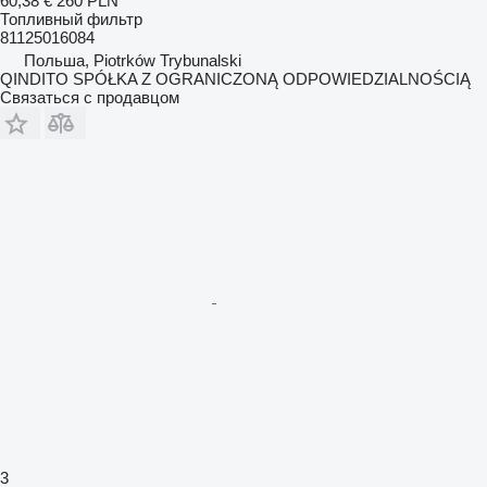
60,38 €
260 PLN
Топливный фильтр
81125016084
Польша, Piotrków Trybunalski
QINDITO SPÓŁKA Z OGRANICZONĄ ODPOWIEDZIALNOŚCIĄ
Связаться с продавцом
3