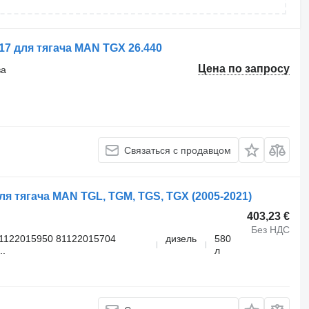
17 для тягача MAN TGX 26.440
Цена по запросу
ва
Связаться с продавцом
я тягача MAN TGL, TGM, TGS, TGX (2005-2021)
403,23 €
Без НДС
1122015950 81122015704
дизель
580
..
л