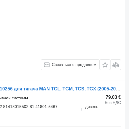
Связаться с продавцом
Fuel Tank Bracket-Strap MAN 81418010256 для тягача MAN TGL, TGM, TGS, TGX (2005-2021)
79,03 €
ливной системы
Без НДС
2 81418015502 81.41801-5467
дизель