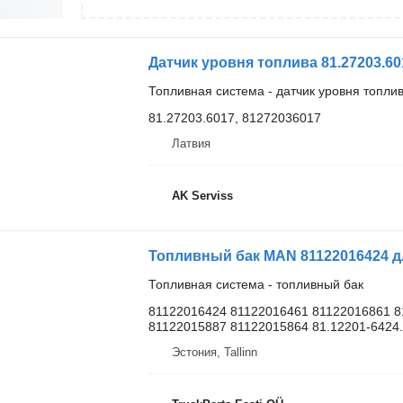
Датчик уровня топлива 81.27203.60
Топливная система - датчик уровня топли
81.27203.6017, 81272036017
Латвия
AK Serviss
Топливный бак MAN 81122016424 дл
Топливная система - топливный бак
81122016424 81122016461 81122016861 8
81122015887 81122015864 81.12201-6424.
Эстония, Tallinn