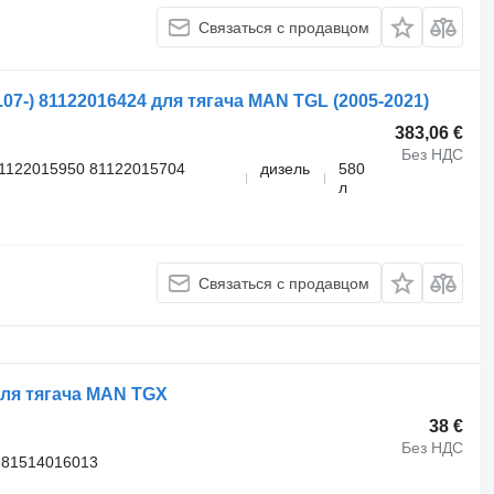
Связаться с продавцом
07-) 81122016424 для тягача MAN TGL (2005-2021)
383,06 €
Без НДС
1122015950 81122015704
дизель
580
л
Связаться с продавцом
ля тягача MAN TGX
38 €
Без НДС
 81514016013