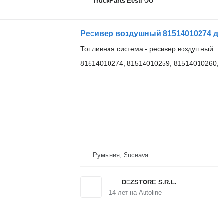
TruckParts Eesti OÜ
Ресивер воздушный 81514010274 д
Топливная система - ресивер воздушный
81514010274, 81514010259, 81514010260
Румыния, Suceava
DEZSTORE S.R.L.
14
лет на Autoline