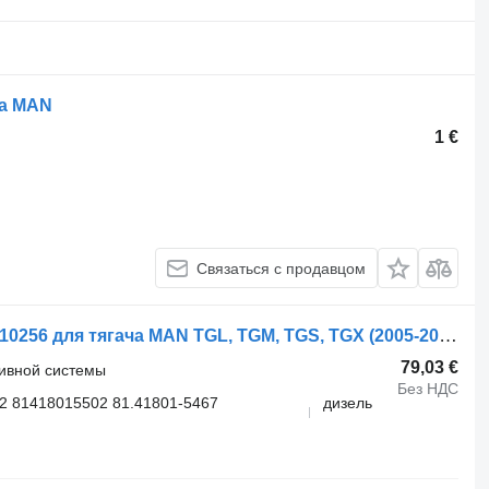
ча MAN
1 €
Связаться с продавцом
Fuel Tank Bracket-Strap MAN 81418010256 для тягача MAN TGL, TGM, TGS, TGX (2005-2021)
79,03 €
ливной системы
Без НДС
2 81418015502 81.41801-5467
дизель