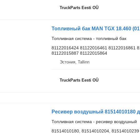
TruckParts Eesti OÜ
Топливный бак MAN TGX 18.460 (01.
Топливная система - топливный бак
81122016424 81122016461 81122016861 8
81122015887 81122015864
Эстония, Tallinn
TruckParts Eesti OÜ
Ресивер воздушный 81514010180 д
Топливная система - ресивер воздушный
81514010180, 81514010204, 81514010239