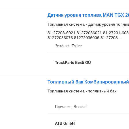
Топливная система - датчик уровня топли
81.27203-6021 81272036021 81.27201-608
81272036076 81272036006 81.27203...
Эстония, Tallinn
TruckParts Eesti OÜ
Топливная система - топливный бак
Германия, Bendorf
ATB GmbH