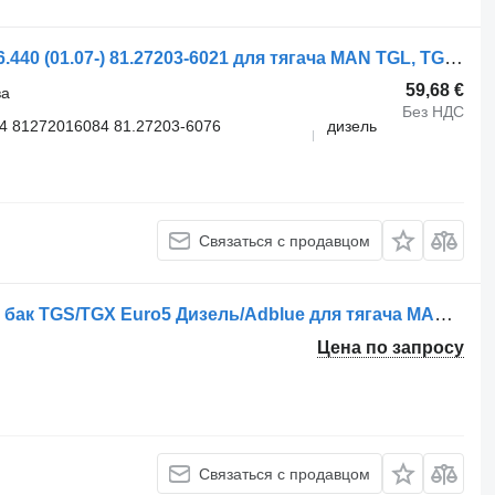
Датчик уровня топлива MAN TGX 26.440 (01.07-) 81.27203-6021 для тягача MAN TGL, TGM, TGS, TGX (2005-2021)
59,68 €
ва
Без НДС
4 81272016084 81.27203-6076
дизель
Связаться с продавцом
Топливный бак Комбинированный бак TGS/TGX Euro5 Дизель/Adblue для тягача MAN TGS/TGX Euro5
Цена по запросу
Связаться с продавцом