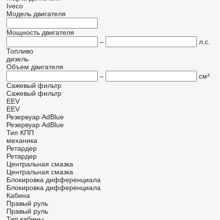
Iveco
Модель двигателя
Мощность двигателя
–
л.с.
Топливо
дизель
Объем двигателя
–
см³
Сажевый фильтр
Сажевый фильтр
EEV
EEV
Резервуар AdBlue
Резервуар AdBlue
Тип КПП
механика
Ретардер
Ретардер
Центральная смазка
Центральная смазка
Блокировка дифференциала
Блокировка дифференциала
Кабина
Правый руль
Правый руль
Тип кабины