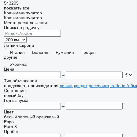
543205
показать все
Кран-манипулятор
Кран-манипулятор
Место расположения
Поиск по радиусу
Латвия
Европа
Италия
Бельгия
Румыния
Греция
другие
Украина
Цена
–
Тип объявления
продажа
от производителя
лизинг
кредит
рассрочка
trade-in (об
Состояние
новый
б/у
Год выпуска
–
Цвет
белый
зеленый
оранжевый
Евро
Euro 3
Пробег