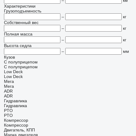
–
км
Характеристики
Грузоподъемность
–
кг
Собственный вес
–
кг
Полная масса
–
кг
Высота седла
–
мм
Кузов
С полуприцепом
С полуприцепом
Low Deck
Low Deck
Мега
Мега
ADR
ADR
Гидравлика
Гидравлика
PTO
PTO
Компрессор
Компрессор
Двигатель, КПП
Марка двигателя