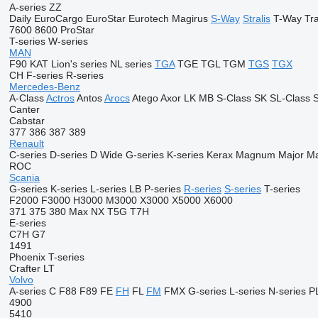
A-series
ZZ
Daily
EuroCargo
EuroStar
Eurotech
Magirus
S-Way
Stralis
T-Way
Tr
7600
8600
ProStar
T-series
W-series
MAN
F90
KAT
Lion's series
NL series
TGA
TGE
TGL
TGM
TGS
TGX
CH
F-series
R-series
Mercedes-Benz
A-Class
Actros
Antos
Arocs
Atego
Axor
LK
MB
S-Class
SK
SL-Class
S
Canter
Cabstar
377
386
387
389
Renault
C-series
D-series
D Wide
G-series
K-series
Kerax
Magnum
Major
M
ROC
Scania
G-series
K-series
L-series
LB
P-series
R-series
S-series
T-series
F2000
F3000
H3000
M3000
X3000
X5000
X6000
371
375
380
Max
NX
T5G
T7H
E-series
C7H
G7
1491
Phoenix
T-series
Crafter
LT
Volvo
A-series
C
F88
F89
FE
FH
FL
FM
FMX
G-series
L-series
N-series
P
4900
5410