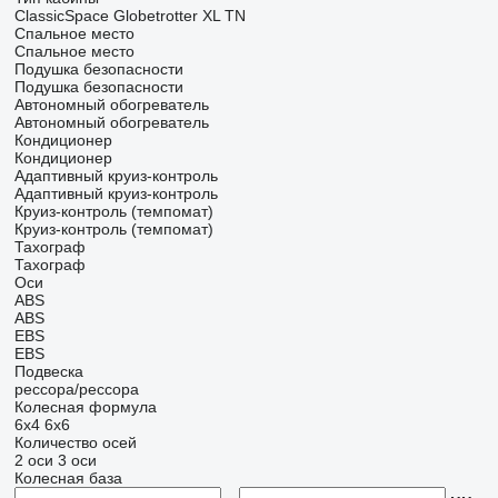
ClassicSpace
Globetrotter XL
TN
Спальное место
Спальное место
Подушка безопасности
Подушка безопасности
Автономный обогреватель
Автономный обогреватель
Кондиционер
Кондиционер
Адаптивный круиз-контроль
Адаптивный круиз-контроль
Круиз-контроль (темпомат)
Круиз-контроль (темпомат)
Тахограф
Тахограф
Оси
ABS
ABS
EBS
EBS
Подвеска
рессора/рессора
Колесная формула
6x4
6x6
Количество осей
2 оси
3 оси
Колесная база