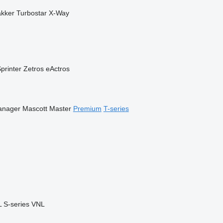
akker
Turbostar
X-Way
printer
Zetros
eActros
anager
Mascott
Master
Premium
T-series
L
S-series
VNL