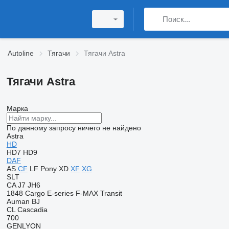
Autoline
Тягачи
Тягачи Astra
Тягачи Astra
Марка
По данному запросу ничего не найдено
Astra
HD
HD7
HD9
DAF
AS
CF
LF
Pony
XD
XF
XG
SLT
CA
J7
JH6
1848
Cargo
E-series
F-MAX
Transit
Auman
BJ
CL
Cascadia
700
GENLYON