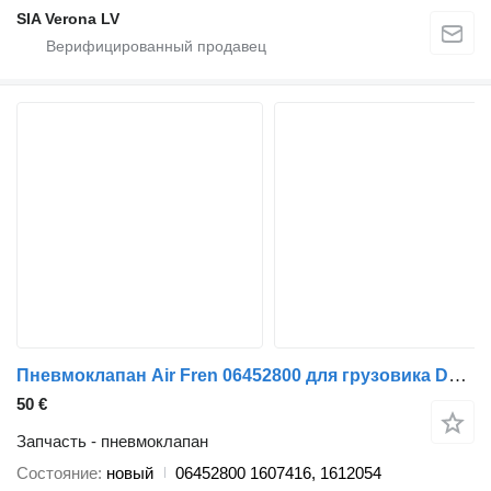
SIA Verona LV
Пневмоклапан Air Fren 06452800 для грузовика DAF 65 CF, 75 CF, 85 CF, 95 XF, CF 65, CF 75, CF 85, XF 105, XF
50 €
Запчасть - пневмоклапан
Состояние
новый
06452800 1607416, 1612054