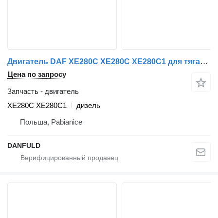
Двигатель DAF XE280C XE280C XE280C1 для тягача DAF CF 85, XF 95
Цена по запросу
Запчасть - двигатель
XE280C XE280C1
дизель
Польша, Pabianice
DANFULD