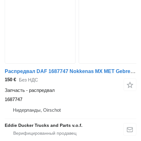
Распредвал DAF 1687747 Nokkenas MX MET Gebreken CF85IV/XF105 для грузовика DAF CF85IV / XF105
150 €
Без НДС
Запчасть - распредвал
1687747
Нидерланды, Oirschot
Eddie Ducker Trucks and Parts v.o.f.