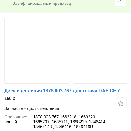
Диск сцепления 1878 003 767 для тягача DAF CF 75, CF 85, XF 105, XF 106
150 €
Запчасть - диск сцепления
Состояние
1878 003 767 1663218, 1663220,
новый
1685707, 1685711, 1688219, 1846414,
1846414R, 1846416, 1846416R,...