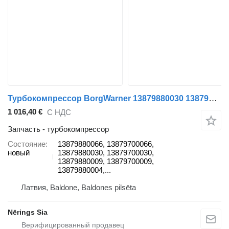
Турбокомпрессор BorgWarner 13879880030 13879880066 для тягача DAF CF 85 / XF 105
1 016,40 €
С НДС
Запчасть - турбокомпрессор
Состояние
13879880066, 13879700066,
новый
13879880030, 13879700030,
13879880009, 13879700009,
13879880004,...
Латвия, Baldone, Baldones pilsēta
Nērings Sia