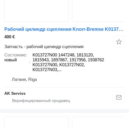
Рабочий цилиндр сцепления Knorr-Bremse K013727N00 для тягача DAF XF
400 €
Запчасть - рабочий цилиндр сцепления
Состояние
K013727N00 1447248, 1813120,
новый
1815943, 1897867, 1917956, 1938762
K013727N00, K013727N02,
K013727N03,...
Латвия, Riga
AK Serviss