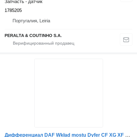
Запчасть - датчик
1785205
Португалия, Leiria
PERALTA & COUTINHO S.A.
Дифференциал DAF Wkład mostu Dyfer CF XG XF MR15 Meritor 4.50 36/8 6x4 8x4 NOWY D 1861641 для грузовика DAF Wkład mostu Dyfer DAF CF XG XF MR15 Meritor 4.50 36/8 6x4 8x4 NOWY DIFF Rear Axle Head