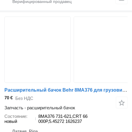
Расширительный бачок Behr 8MA376 для грузовика DAF XF95
70 €
Без НДС
Запчасть - расширительный бачок
Состояние
8MA376 731-621,CRT 66
новый
000P,5.45272 1626237
Латвия, Riga