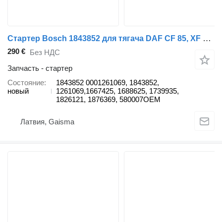
Стартер Bosch 1843852 для тягача DAF CF 85, XF 105, XF 95
290 €
Без НДС
Запчасть - стартер
Состояние
1843852 0001261069, 1843852,
новый
1261069,1667425, 1688625, 1739935,
1826121, 1876369, 580007OEM
Латвия, Gaisma