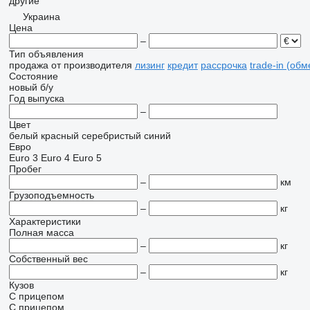
другие
Украина
Цена
–
Тип объявления
продажа
от производителя
лизинг
кредит
рассрочка
trade-in (об
Состояние
новый
б/у
Год выпуска
–
Цвет
белый
красный
серебристый
синий
Евро
Euro 3
Euro 4
Euro 5
Пробег
–
км
Грузоподъемность
–
кг
Характеристики
Полная масса
–
кг
Собственный вес
–
кг
Кузов
С прицепом
С прицепом