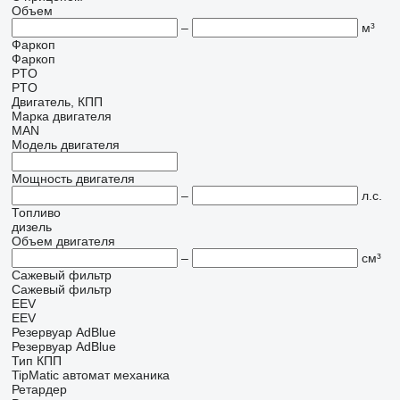
Объем
–
м³
Фаркоп
Фаркоп
PTO
PTO
Двигатель, КПП
Марка двигателя
MAN
Модель двигателя
Мощность двигателя
–
л.с.
Топливо
дизель
Объем двигателя
–
см³
Сажевый фильтр
Сажевый фильтр
EEV
EEV
Резервуар AdBlue
Резервуар AdBlue
Тип КПП
TipMatic
автомат
механика
Ретардер