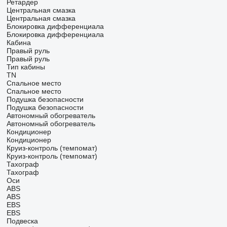
Ретардер
Центральная смазка
Центральная смазка
Блокировка дифференциала
Блокировка дифференциала
Кабина
Правый руль
Правый руль
Тип кабины
TN
Спальное место
Спальное место
Подушка безопасности
Подушка безопасности
Автономный обогреватель
Автономный обогреватель
Кондиционер
Кондиционер
Круиз-контроль (темпомат)
Круиз-контроль (темпомат)
Тахограф
Тахограф
Оси
ABS
ABS
EBS
EBS
Подвеска