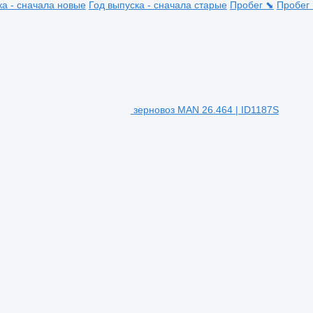
ка - сначала новые
Год выпуска - сначала старые
Пробег ⬊
Пробег
зерновоз MAN 26.464 | ID1187S