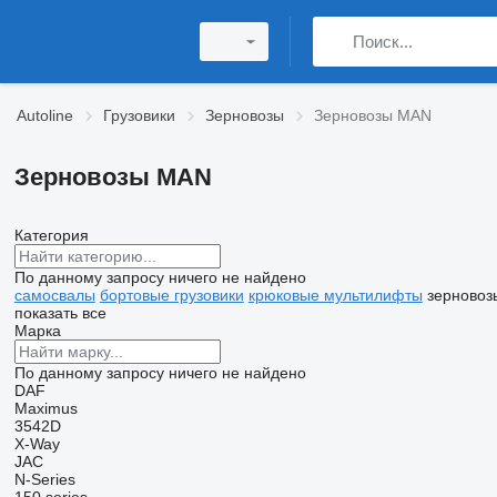
Autoline
Грузовики
Зерновозы
Зерновозы MAN
Зерновозы MAN
Категория
По данному запросу ничего не найдено
самосвалы
бортовые грузовики
крюковые мультилифты
зерновоз
показать все
Марка
По данному запросу ничего не найдено
DAF
Maximus
3542D
X-Way
JAC
N-Series