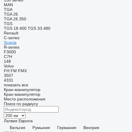
150 series
MAN
TGA
TGA 26
TGA 26.350
TGS
TGS 18.400
TGS 33.480
Renault
C-series
Scania
R-series
F3000
C7H
148
Volvo
FH
FM
FMX
3507
4331
показать все
Кран-манипулятор
Кран-манипулятор
Место расположения
Поиск по радиусу
Латвия
Европа
Бельгия
Румыния
Германия
Венгрия