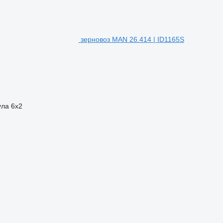
зерновоз MAN 26.414 | ID1165S
ула
6x2