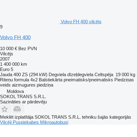
Volvo FH 400 vilcējs
9
Volvo FH 400
10 000 €
Bez PVN
Vilcējs
2007
1 400 000 km
Euro 5
Jauda
400 ZS (294 kW)
Degviela
dīzeļdegviela
Celtspēja
19 000 kg
Riteņu formula
4x2
Balstiekārta
pneimatisks/pneimatisks
Piedziņas
veids
aizmugures piedziņa
Moldova
SOKOL TRANS S.R.L.
Sazināties ar pārdevēju
Meklēt izplatītāja SOKOL TRANS S.R.L. tehniku šajās kategorijās
Vilcēji
Puspiekabes
Mikroautobusi