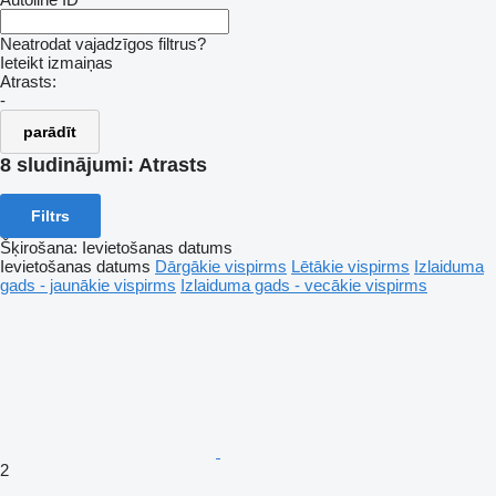
Neatrodat vajadzīgos filtrus?
Ieteikt izmaiņas
Atrasts:
-
parādīt
8 sludinājumi:
Atrasts
Filtrs
Šķirošana
:
Ievietošanas datums
Ievietošanas datums
Dārgākie vispirms
Lētākie vispirms
Izlaiduma
gads - jaunākie vispirms
Izlaiduma gads - vecākie vispirms
2