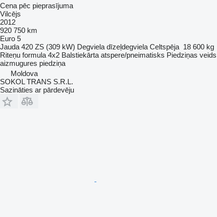
Cena pēc pieprasījuma
Vilcējs
2012
920 750 km
Euro 5
Jauda
420 ZS (309 kW)
Degviela
dīzeļdegviela
Celtspēja
18 600 kg
Riteņu formula
4x2
Balstiekārta
atspere/pneimatisks
Piedziņas veids
aizmugures piedziņa
Moldova
SOKOL TRANS S.R.L.
Sazināties ar pārdevēju