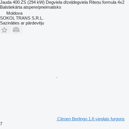
Jauda
400 ZS (294 kW)
Degviela
dīzeļdegviela
Riteņu formula
4x2
Balstiekārta
atspere/pneimatisks
Moldova
SOKOL TRANS S.R.L.
Sazināties ar pārdevēju
Citroen Berlingo 1.6 vieglais furgons
7