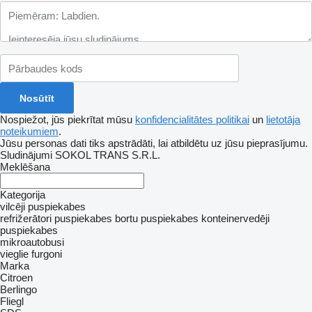
Nospiežot, jūs piekrītat mūsu
konfidencialitātes politikai
un
lietotāja
noteikumiem
.
Jūsu personas dati tiks apstrādāti, lai atbildētu uz jūsu pieprasījumu.
Sludinājumi SOKOL TRANS S.R.L.
Meklēšana
Kategorija
vilcēji
puspiekabes
refrižerātori puspiekabes
bortu puspiekabes
konteinervedēji
puspiekabes
mikroautobusi
vieglie furgoni
Marka
Citroen
Berlingo
Fliegl