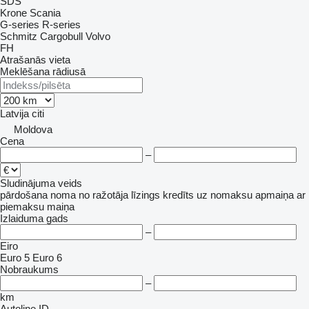
SDS
Krone
Scania
G-series
R-series
Schmitz Cargobull
Volvo
FH
Atrašanās vieta
Meklēšana rādiusā
Latvija
citi
Moldova
Cena
–
Sludinājuma veids
pārdošana
noma
no ražotāja
līzings
kredīts
uz nomaksu
apmaiņa ar
piemaksu
maiņa
Izlaiduma gads
–
Eiro
Euro 5
Euro 6
Nobraukums
–
km
Autoline ID