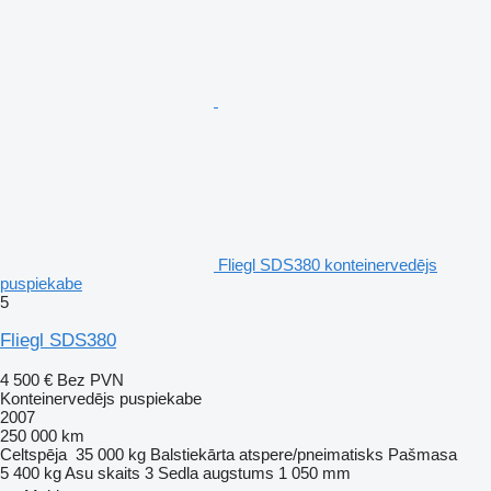
Fliegl SDS380 konteinervedējs
puspiekabe
5
Fliegl SDS380
4 500 €
Bez PVN
Konteinervedējs puspiekabe
2007
250 000 km
Celtspēja
35 000 kg
Balstiekārta
atspere/pneimatisks
Pašmasa
5 400 kg
Asu skaits
3
Sedla augstums
1 050 mm