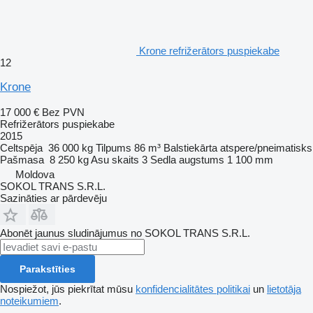
Krone refrižerātors puspiekabe
12
Krone
17 000 €
Bez PVN
Refrižerātors puspiekabe
2015
Celtspēja
36 000 kg
Tilpums
86 m³
Balstiekārta
atspere/pneimatisks
Pašmasa
8 250 kg
Asu skaits
3
Sedla augstums
1 100 mm
Moldova
SOKOL TRANS S.R.L.
Sazināties ar pārdevēju
Abonēt jaunus sludinājumus no SOKOL TRANS S.R.L.
Parakstīties
Nospiežot, jūs piekrītat mūsu
konfidencialitātes politikai
un
lietotāja
noteikumiem
.