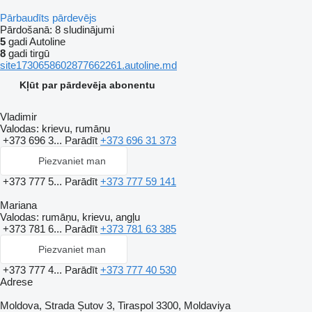
Pārbaudīts pārdevējs
Pārdošanā:
8 sludinājumi
5
gadi Autoline
8
gadi tirgū
site1730658602877662261.autoline.md
Kļūt par pārdevēja abonentu
Vladimir
Valodas:
krievu, rumāņu
+373 696 3...
Parādīt
+373 696 31 373
Piezvaniet man
+373 777 5...
Parādīt
+373 777 59 141
Mariana
Valodas:
rumāņu, krievu, angļu
+373 781 6...
Parādīt
+373 781 63 385
Piezvaniet man
+373 777 4...
Parādīt
+373 777 40 530
Adrese
Moldova, Strada Șutov 3, Tiraspol 3300, Moldaviya