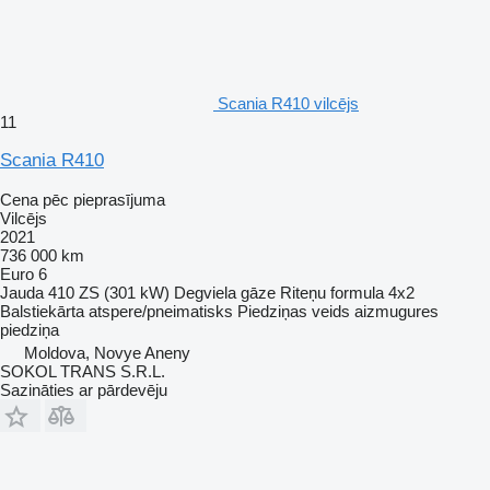
Scania R410 vilcējs
11
Scania R410
Cena pēc pieprasījuma
Vilcējs
2021
736 000 km
Euro 6
Jauda
410 ZS (301 kW)
Degviela
gāze
Riteņu formula
4x2
Balstiekārta
atspere/pneimatisks
Piedziņas veids
aizmugures
piedziņa
Moldova, Novye Aneny
SOKOL TRANS S.R.L.
Sazināties ar pārdevēju