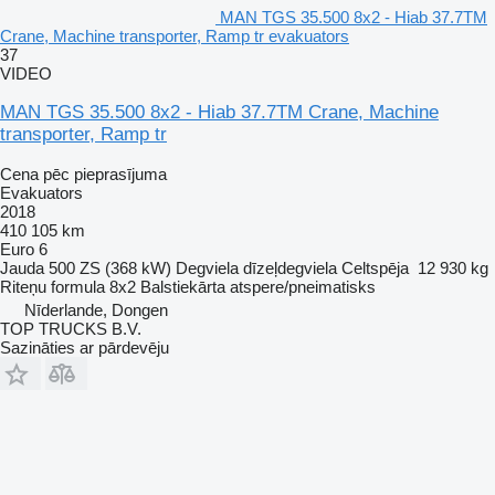
MAN TGS 35.500 8x2 - Hiab 37.7TM
Crane, Machine transporter, Ramp tr evakuators
37
VIDEO
MAN TGS 35.500 8x2 - Hiab 37.7TM Crane, Machine
transporter, Ramp tr
Cena pēc pieprasījuma
Evakuators
2018
410 105 km
Euro 6
Jauda
500 ZS (368 kW)
Degviela
dīzeļdegviela
Celtspēja
12 930 kg
Riteņu formula
8x2
Balstiekārta
atspere/pneimatisks
Nīderlande, Dongen
TOP TRUCKS B.V.
Sazināties ar pārdevēju