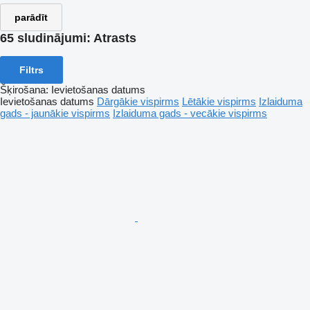
parādīt
65 sludinājumi:
Atrasts
Filtrs
Šķirošana
:
Ievietošanas datums
Ievietošanas datums
Dārgākie vispirms
Lētākie vispirms
Izlaiduma
gads - jaunākie vispirms
Izlaiduma gads - vecākie vispirms