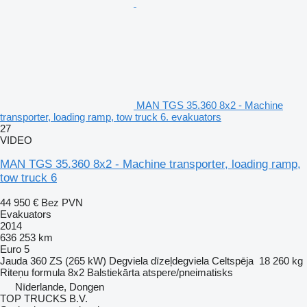
MAN TGS 35.360 8x2 - Machine
transporter, loading ramp, tow truck 6. evakuators
27
VIDEO
MAN TGS 35.360 8x2 - Machine transporter, loading ramp,
tow truck 6
44 950 €
Bez PVN
Evakuators
2014
636 253 km
Euro 5
Jauda
360 ZS (265 kW)
Degviela
dīzeļdegviela
Celtspēja
18 260 kg
Riteņu formula
8x2
Balstiekārta
atspere/pneimatisks
Nīderlande, Dongen
TOP TRUCKS B.V.