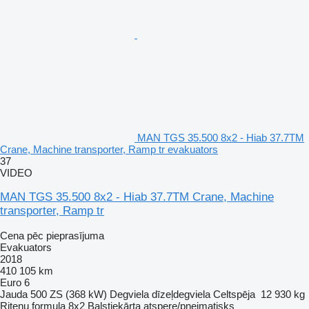
MAN TGS 35.500 8x2 - Hiab 37.7TM
Crane, Machine transporter, Ramp tr evakuators
37
VIDEO
MAN TGS 35.500 8x2 - Hiab 37.7TM Crane, Machine
transporter, Ramp tr
Cena pēc pieprasījuma
Evakuators
2018
410 105 km
Euro 6
Jauda
500 ZS (368 kW)
Degviela
dīzeļdegviela
Celtspēja
12 930 kg
Riteņu formula
8x2
Balstiekārta
atspere/pneimatisks