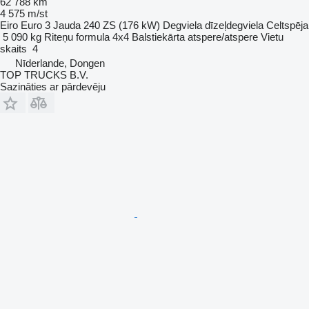
62 788 km
4 575 m/st
Eiro
Euro 3
Jauda
240 ZS (176 kW)
Degviela
dīzeļdegviela
Celtspēja
5 090 kg
Riteņu formula
4x4
Balstiekārta
atspere/atspere
Vietu
skaits
4
Nīderlande, Dongen
TOP TRUCKS B.V.
Sazināties ar pārdevēju