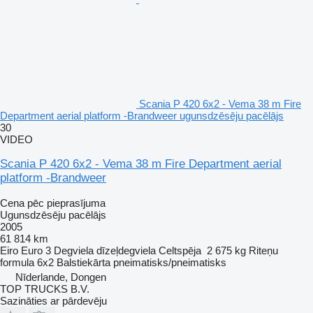
Scania P 420 6x2 - Vema 38 m Fire
Department aerial platform -Brandweer ugunsdzēsēju pacēlājs
30
VIDEO
Scania P 420 6x2 - Vema 38 m Fire Department aerial
platform -Brandweer
Cena pēc pieprasījuma
Ugunsdzēsēju pacēlājs
2005
61 814 km
Eiro
Euro 3
Degviela
dīzeļdegviela
Celtspēja
2 675 kg
Riteņu
formula
6x2
Balstiekārta
pneimatisks/pneimatisks
Nīderlande, Dongen
TOP TRUCKS B.V.
Sazināties ar pārdevēju