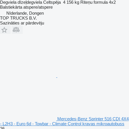
Degviela
dīzeļdegviela
Celtspēja
4 156 kg
Riteņu formula
4x2
Balstiekārta
atspere/atspere
Nīderlande, Dongen
TOP TRUCKS B.V.
Sazināties ar pārdevēju
Mercedes-Benz Sprinter 516 CDI 4X4
- L2H3 - Euro 6d - Towbar - Climate Control kravas mikroautobuss
26