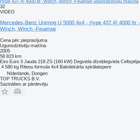
(type 437.4) 4000 ltr -Winch, Winch -Feuerwe ugunsdzēsēju mašīna
32
VIDEO
Mercedes-Benz Unimog U 5000 4x4 - (type 437.4) 4000 ltr -
Winch, Winch -Feuerwe
Cena pēc pieprasījuma
Ugunsdzēsēju mašīna
2005
58 819 km
Eiro
Euro 3
Jauda
218 ZS (160 kW)
Degviela
dīzeļdegviela
Celtspēja
4 580 kg
Riteņu formula
4x4
Balstiekārta
spirālatspere
Nīderlande, Dongen
TOP TRUCKS B.V.
Sazināties ar pārdevēju