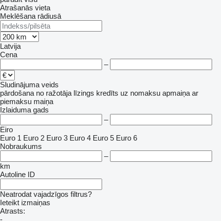
Atrašanās vieta
Meklēšana rādiusā
Latvija
Cena
–
Sludinājuma veids
pārdošana
no ražotāja
līzings
kredīts
uz nomaksu
apmaiņa ar
piemaksu
maiņa
Izlaiduma gads
–
Eiro
Euro 1
Euro 2
Euro 3
Euro 4
Euro 5
Euro 6
Nobraukums
–
km
Autoline ID
Neatrodat vajadzīgos filtrus?
Ieteikt izmaiņas
Atrasts:
-