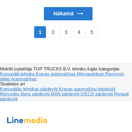
Nākamā
2
3
4
5
1
Meklēt izplatītāja TOP TRUCKS B.V. tehniku šajās kategorijās
Komunālā tehnika
Kravas automašīnas
Mikroautobusi
Rezerves
daļas
Automašīnas
Skatieties arī
Komunālās tehnikas pārdevēji
Kravas automašīnu pārdevēji
Mercedes-Benz pārdevēji
MAN pārdevēji
IVECO pārdevēji
Renault
pārdevēji