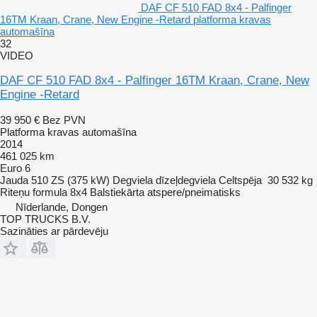
DAF CF 510 FAD 8x4 - Palfinger
16TM Kraan, Crane, New Engine -Retard platforma kravas
automašīna
32
VIDEO
DAF CF 510 FAD 8x4 - Palfinger 16TM Kraan, Crane, New
Engine -Retard
39 950 €
Bez PVN
Platforma kravas automašīna
2014
461 025 km
Euro 6
Jauda
510 ZS (375 kW)
Degviela
dīzeļdegviela
Celtspēja
30 532 kg
Riteņu formula
8x4
Balstiekārta
atspere/pneimatisks
Nīderlande, Dongen
TOP TRUCKS B.V.
Sazināties ar pārdevēju