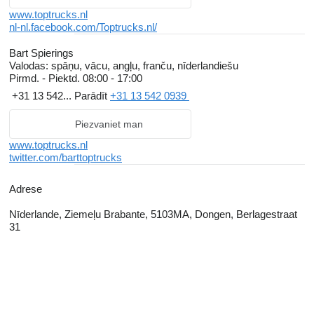
www.toptrucks.nl
nl-nl.facebook.com/Toptrucks.nl/
Bart Spierings
Valodas:
spāņu, vācu, angļu, franču, nīderlandiešu
Pirmd. - Piektd.
08:00 - 17:00
+31 13 542...
Parādīt
+31 13 542 0939
Piezvaniet man
www.toptrucks.nl
twitter.com/barttoptrucks
Adrese
Nīderlande, Ziemeļu Brabante, 5103MA, Dongen, Berlagestraat
31