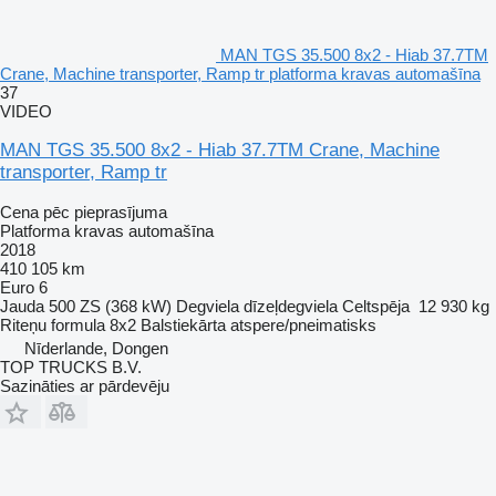
MAN TGS 35.500 8x2 - Hiab 37.7TM
Crane, Machine transporter, Ramp tr platforma kravas automašīna
37
VIDEO
MAN TGS 35.500 8x2 - Hiab 37.7TM Crane, Machine
transporter, Ramp tr
Cena pēc pieprasījuma
Platforma kravas automašīna
2018
410 105 km
Euro 6
Jauda
500 ZS (368 kW)
Degviela
dīzeļdegviela
Celtspēja
12 930 kg
Riteņu formula
8x2
Balstiekārta
atspere/pneimatisks
Nīderlande, Dongen
TOP TRUCKS B.V.
Sazināties ar pārdevēju