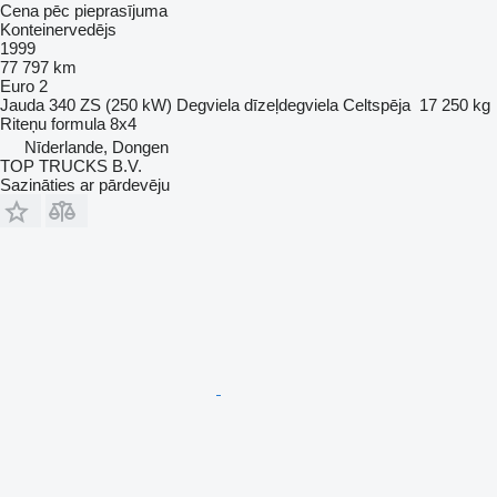
Cena pēc pieprasījuma
Konteinervedējs
1999
77 797 km
Euro 2
Jauda
340 ZS (250 kW)
Degviela
dīzeļdegviela
Celtspēja
17 250 kg
Riteņu formula
8x4
Nīderlande, Dongen
TOP TRUCKS B.V.
Sazināties ar pārdevēju