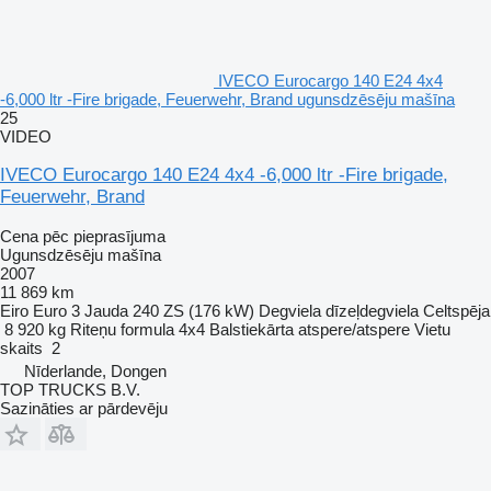
IVECO Eurocargo 140 E24 4x4
-6,000 ltr -Fire brigade, Feuerwehr, Brand ugunsdzēsēju mašīna
25
VIDEO
IVECO Eurocargo 140 E24 4x4 -6,000 ltr -Fire brigade,
Feuerwehr, Brand
Cena pēc pieprasījuma
Ugunsdzēsēju mašīna
2007
11 869 km
Eiro
Euro 3
Jauda
240 ZS (176 kW)
Degviela
dīzeļdegviela
Celtspēja
8 920 kg
Riteņu formula
4x4
Balstiekārta
atspere/atspere
Vietu
skaits
2
Nīderlande, Dongen
TOP TRUCKS B.V.
Sazināties ar pārdevēju