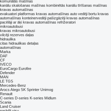
komunālās mašīnas
kanālu skalošanas mašīnas
kombinētās kanālu tīrīšanas mašīnas
kravas automašīnas
evakuatori
platformas kravas automašīnas
auto vedēji
bortu kravas
automašīnas
konteinervedēji
pašizgāzēji
kravas automašīnas
pacēlāji ar āķi
kravas automašīnas refrižeratori
mikroautobusi
kravas mikroautobusi
vilcēji
rezerves daļas
hidraulika
citas hidraulikas detaļas
automašīnas
Marka
DAF
CF
IVECO
EuroCargo
Eurofire
Defender
MAN
LE
TGS
Mercedes-Benz
Arocs
Atego
SK
Sprinter
Unimog
Renault
C-series
D-series
K-series
Midlum
Scania
Land Cruiser
parādīt visu