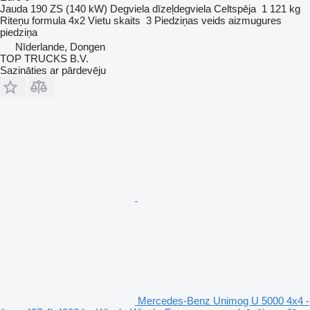
Jauda
190 ZS (140 kW)
Degviela
dīzeļdegviela
Celtspēja
1 121 kg
Riteņu formula
4x2
Vietu skaits
3
Piedziņas veids
aizmugures
piedziņa
Nīderlande, Dongen
TOP TRUCKS B.V.
Sazināties ar pārdevēju
Mercedes-Benz Unimog U 5000 4x4 -