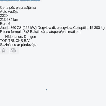
Cena pēc pieprasījuma
Auto vedējs
2020
213 584 km
Euro 6
Jauda
360 ZS (265 kW)
Degviela
dīzeļdegviela
Celtspēja
15 300 kg
Riteņu formula
8x2
Balstiekārta
atspere/pneimatisks
Nīderlande, Dongen
TOP TRUCKS B.V.
Sazināties ar pārdevēju