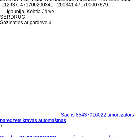
-112937. 471700200341. -200341 471700007679....
Igaunija, Kohtla-Järve
SERDRUG
Sazināties ar pārdevēju
Sachs 85437016022 amortizators
paredzēts kravas automašīnas
7