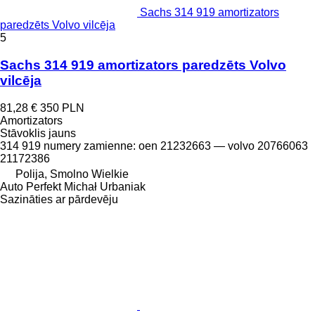
Sachs 314 919 amortizators
paredzēts Volvo vilcēja
5
Sachs 314 919 amortizators paredzēts Volvo
vilcēja
81,28 €
350 PLN
Amortizators
Stāvoklis
jauns
314 919 numery zamienne: oen 21232663 — volvo 20766063
21172386
Polija, Smolno Wielkie
Auto Perfekt Michał Urbaniak
Sazināties ar pārdevēju