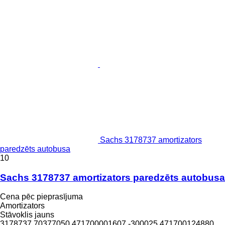
Sachs 3178737 amortizators
paredzēts autobusa
10
Sachs 3178737 amortizators paredzēts autobusa
Cena pēc pieprasījuma
Amortizators
Stāvoklis
jauns
3178737 70377050 471700001607.-300025 471700124880.