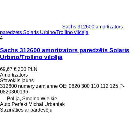
Sachs 312600 amortizators
paredzēts Solaris Urbino/Trollino vilcēja
4
Sachs 312600 amortizators paredzēts Solaris
Urbino/Trollino vilcēja
69,67 €
300 PLN
Amortizators
Stāvoklis
jauns
312600 numery zamienne OE: 0820 300 110 112 125 P-
0820300196
Polija, Smolno Wielkie
Auto Perfekt Michał Urbaniak
Sazināties ar pārdevēju