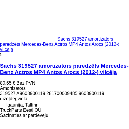
Sachs 319527 amortizators
paredzēts Mercedes-Benz Actros MP4 Antos Arocs (2012-)
vilcēja
5
Sachs 319527 amortizators paredzēts Mercedes-
Benz Actros MP4 Antos Arocs (2012-) vilcēja
80,65 €
Bez PVN
Amortizators
319527 A9608900119 281700009485 9608900119
dīzeļdegviela
Igaunija, Tallinn
TruckParts Eesti OÜ
Sazināties ar pārdevēju