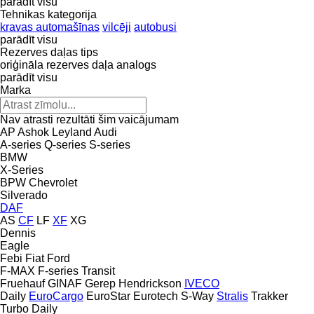
parādīt visu
Tehnikas kategorija
kravas automašīnas
vilcēji
autobusi
parādīt visu
Rezerves daļas tips
oriģināla rezerves daļa
analogs
parādīt visu
Marka
Nav atrasti rezultāti šim vaicājumam
AP
Ashok Leyland
Audi
A-series
Q-series
S-series
BMW
X-Series
BPW
Chevrolet
Silverado
DAF
AS
CF
LF
XF
XG
Dennis
Eagle
Febi
Fiat
Ford
F-MAX
F-series
Transit
Fruehauf
GINAF
Gerep
Hendrickson
IVECO
Daily
EuroCargo
EuroStar
Eurotech
S-Way
Stralis
Trakker
Turbo Daily