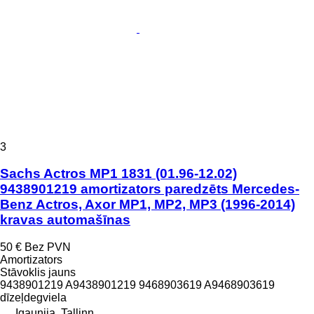
3
Sachs Actros MP1 1831 (01.96-12.02)
9438901219 amortizators paredzēts Mercedes-
Benz Actros, Axor MP1, MP2, MP3 (1996-2014)
kravas automašīnas
50 €
Bez PVN
Amortizators
Stāvoklis
jauns
9438901219 A9438901219 9468903619 A9468903619
dīzeļdegviela
Igaunija, Tallinn