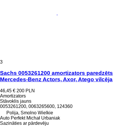
3
Sachs 0053261200 amortizators paredzēts
Mercedes-Benz Actors, Axor, Atego vilcēja
46,45 €
200 PLN
Amortizators
Stāvoklis
jauns
0053261200, 0063265600, 124360
Polija, Smolno Wielkie
Auto Perfekt Michał Urbaniak
Sazināties ar pārdevēju