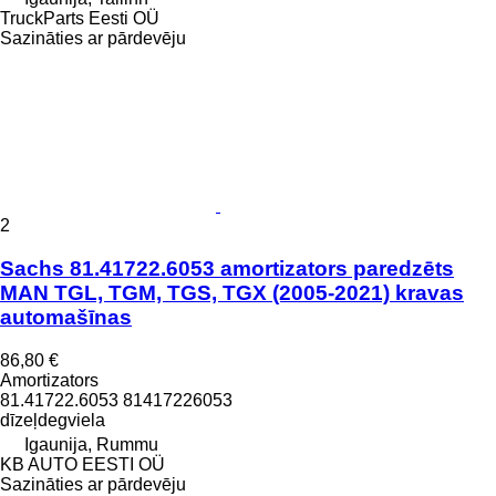
TruckParts Eesti OÜ
Sazināties ar pārdevēju
2
Sachs 81.41722.6053 amortizators paredzēts
MAN TGL, TGM, TGS, TGX (2005-2021) kravas
automašīnas
86,80 €
Amortizators
81.41722.6053 81417226053
dīzeļdegviela
Igaunija, Rummu
KB AUTO EESTI OÜ
Sazināties ar pārdevēju