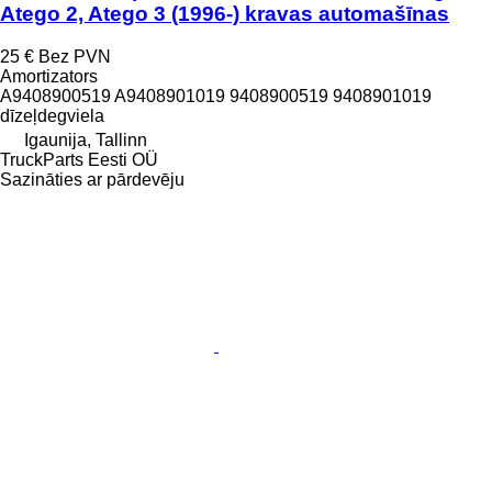
Atego 2, Atego 3 (1996-) kravas automašīnas
25 €
Bez PVN
Amortizators
A9408900519 A9408901019 9408900519 9408901019
dīzeļdegviela
Igaunija, Tallinn
TruckParts Eesti OÜ
Sazināties ar pārdevēju