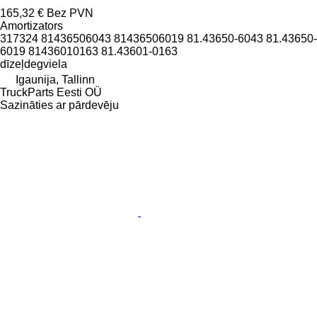
165,32 €
Bez PVN
Amortizators
317324 81436506043 81436506019 81.43650-6043 81.43650-
6019 81436010163 81.43601-0163
dīzeļdegviela
Igaunija, Tallinn
TruckParts Eesti OÜ
Sazināties ar pārdevēju