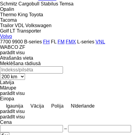
Schmitz Cargobull
Stabilus
Temsa
Opalin
Thermo King
Toyota
Tacoma
Trailor
VDL
Volkswagen
Golf
LT
Transporter
Volvo
7700
9900
B-series
FH
FL
FM
FMX
L-series
VNL
WABCO
ZF
parādīt visu
Atrašanās vieta
Meklēšana rādiusā
Latvija
Mārupe
parādīt visu
Eiropa
Igaunija
Vācija
Polija
Nīderlande
parādīt visu
parādīt visu
Cena
–