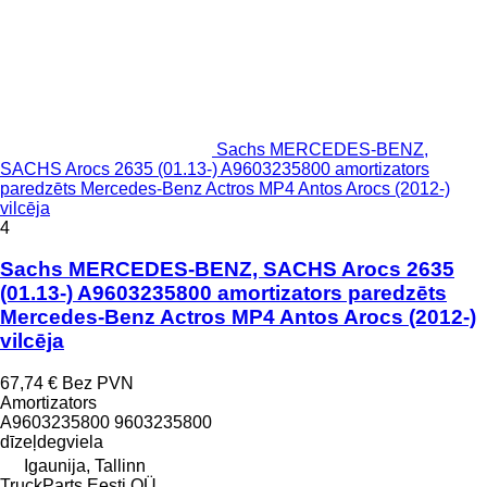
Sachs MERCEDES-BENZ,
SACHS Arocs 2635 (01.13-) A9603235800 amortizators
paredzēts Mercedes-Benz Actros MP4 Antos Arocs (2012-)
vilcēja
4
Sachs MERCEDES-BENZ, SACHS Arocs 2635
(01.13-) A9603235800 amortizators paredzēts
Mercedes-Benz Actros MP4 Antos Arocs (2012-)
vilcēja
67,74 €
Bez PVN
Amortizators
A9603235800 9603235800
dīzeļdegviela
Igaunija, Tallinn
TruckParts Eesti OÜ