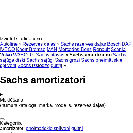
Izvietot sludinājumu
Autoline
»
Rezerves daļas
»
Sachs rezerves daļas
Bosch
DAF
IVECO
Knorr-Bremse
MAN
Mercedes-Benz
Renault
Scania
Volvo
WABCO
»
Sachs ritošās
»
Sachs amortizatori
Sachs
sajūga diski
Sachs sajūgi
Sachs grozi
Sachs pneimātiskie
spilveni
Sachs izslēdzējgultņi
»
Sachs amortizatori
Meklēšana
(numurs katalogā, marka, modelis, rezerves daļas)
Kategorija
amortizatori
pneimatiskie spilveni
gultņi