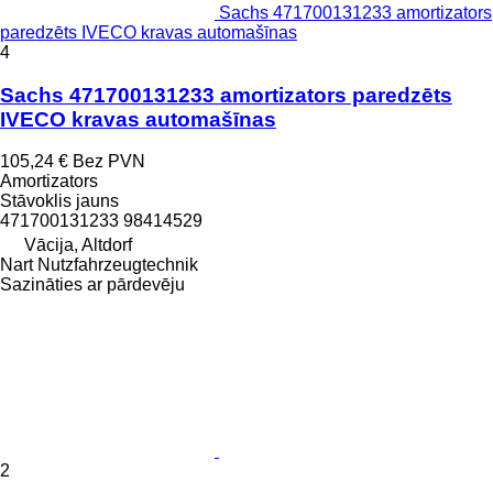
Sachs 471700131233 amortizators
paredzēts IVECO kravas automašīnas
4
Sachs 471700131233 amortizators paredzēts
IVECO kravas automašīnas
105,24 €
Bez PVN
Amortizators
Stāvoklis
jauns
471700131233 98414529
Vācija, Altdorf
Nart Nutzfahrzeugtechnik
Sazināties ar pārdevēju
2