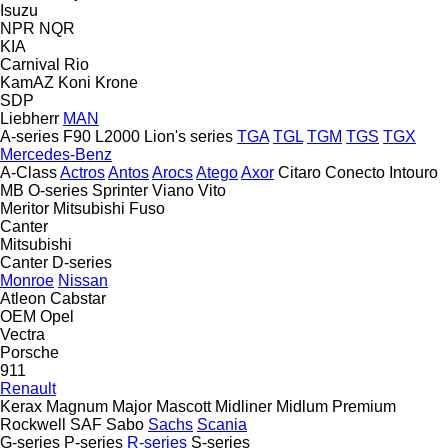
Isuzu
NPR
NQR
KIA
Carnival
Rio
KamAZ
Koni
Krone
SDP
Liebherr
MAN
A-series
F90
L2000
Lion's series
TGA
TGL
TGM
TGS
TGX
Mercedes-Benz
A-Class
Actros
Antos
Arocs
Atego
Axor
Citaro
Conecto
Intouro
MB
O-series
Sprinter
Viano
Vito
Meritor
Mitsubishi Fuso
Canter
Mitsubishi
Canter
D-series
Monroe
Nissan
Atleon
Cabstar
OEM
Opel
Vectra
Porsche
911
Renault
Kerax
Magnum
Major
Mascott
Midliner
Midlum
Premium
Rockwell
SAF
Sabo
Sachs
Scania
G-series
P-series
R-series
S-series