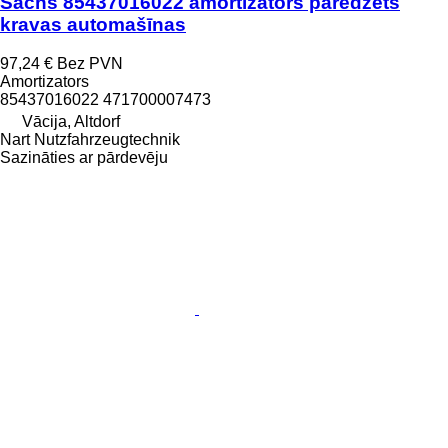
Sachs 85437016022 amortizators paredzēts
kravas automašīnas
97,24 €
Bez PVN
Amortizators
85437016022 471700007473
Vācija, Altdorf
Nart Nutzfahrzeugtechnik
Sazināties ar pārdevēju