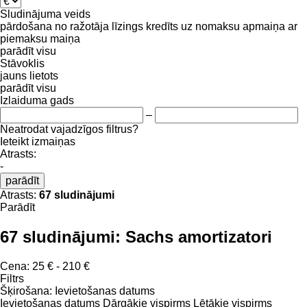
Sludinājuma veids
pārdošana
no ražotāja
līzings
kredīts
uz nomaksu
apmaiņa ar
piemaksu
maiņa
parādīt visu
Stāvoklis
jauns
lietots
parādīt visu
Izlaiduma gads
–
Neatrodat vajadzīgos filtrus?
Ieteikt izmaiņas
Atrasts:
-
parādīt
Atrasts:
67 sludinājumi
Parādīt
67 sludinājumi:
Sachs amortizatori
Cena:
25 € - 210 €
Filtrs
Šķirošana
:
Ievietošanas datums
Ievietošanas datums
Dārgākie vispirms
Lētākie vispirms