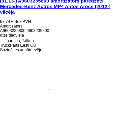
(01.13-) A9603235800 amortizators paredzēts
Mercedes-Benz Actros MP4 Antos Arocs (2012-)
vilcēja
67,74 €
Bez PVN
Amortizators
A9603235800 9603235800
dīzeļdegviela
Igaunija, Tallinn
TruckParts Eesti OÜ
Sazināties ar pārdevēju